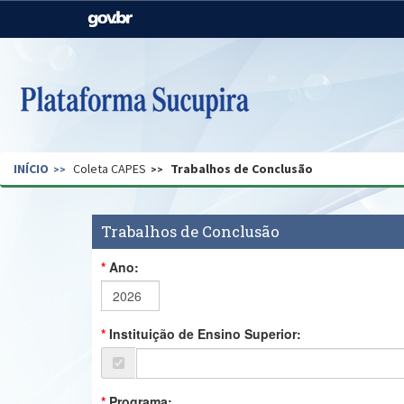
Casa Civil
Ministério da Justiça e
Segurança Pública
Ministério da Agricultura,
Ministério da Educação
Pecuária e Abastecimento
Ministério do Meio Ambiente
Ministério do Turismo
INÍCIO
Coleta CAPES
Trabalhos de Conclusão
Secretaria de Governo
Gabinete de Segurança
Institucional
Trabalhos de Conclusão
Ano:
Instituição de Ensino Superior:
Programa: