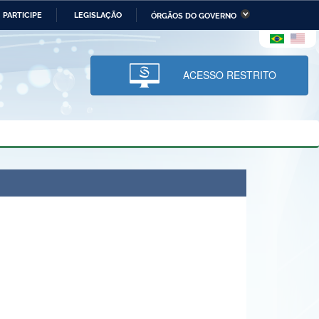
PARTICIPE
LEGISLAÇÃO
ÓRGÃOS DO GOVERNO
stério da Economia
Ministério da Infraestrutura
stério de Minas e Energia
Ministério da Ciência,
Tecnologia, Inovações e
ACESSO RESTRITO
Comunicações
tério da Mulher, da Família
Secretaria-Geral
s Direitos Humanos
lto