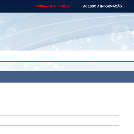
ACESSO À INFORMAÇÃO
CORONAVÍRUS (COVID-19)
Ministério da Defesa
Ministério das Relações
Mini
Exteriores
IR
PARA
O
CONTEÚDO
Ministério da Cidadania
Ministério da Saúde
Mini
Ministério do Desenvolvimento
Controladoria-Geral da União
Minis
Regional
e do
Advocacia-Geral da União
Banco Central do Brasil
Plana