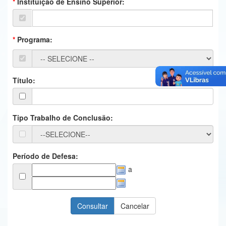
Instituição de Ensino Superior:
Ministério da Ciência, Tecnologia, Inovações e Comunicações
Ministério do Meio Ambiente
Programa:
Ministério do Turismo
Ministério do Desenvolvimento Regional
Título:
Controladoria-Geral da União
Ministério da Mulher, da Família e dos Direitos Humanos
Tipo Trabalho de Conclusão:
Secretaria-Geral
Secretaria de Governo
Período de Defesa:
a
Gabinete de Segurança Institucional
Advocacia-Geral da União
Banco Central do Brasil