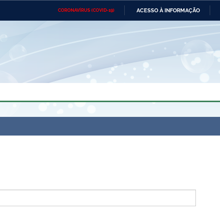
ACESSO À INFORMAÇÃO
CORONAVÍRUS (COVID-19)
Ministério da Defesa
Ministério das Relações
Mini
Exteriores
IR
PARA
O
CONTEÚDO
Ministério da Cidadania
Ministério da Saúde
Mini
Ministério do Desenvolvimento
Controladoria-Geral da União
Minis
Regional
e do
Advocacia-Geral da União
Banco Central do Brasil
Plana