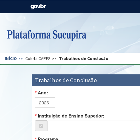
Casa Civil
Ministério da Justiça e
Segurança Pública
Ministério da Agricultura,
Ministério da Educação
Pecuária e Abastecimento
Ministério do Meio Ambiente
Ministério do Turismo
INÍCIO
Coleta CAPES
Trabalhos de Conclusão
Secretaria de Governo
Gabinete de Segurança
Institucional
Trabalhos de Conclusão
Ano:
Instituição de Ensino Superior:
Programa: