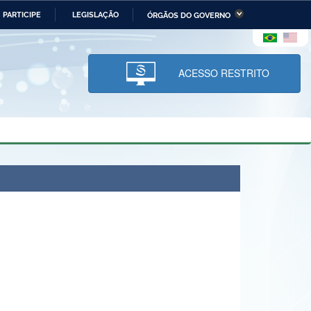
PARTICIPE
LEGISLAÇÃO
ÓRGÃOS DO GOVERNO
stério da Economia
Ministério da Infraestrutura
stério de Minas e Energia
Ministério da Ciência,
Tecnologia, Inovações e
ACESSO RESTRITO
Comunicações
tério da Mulher, da Família
Secretaria-Geral
s Direitos Humanos
lto