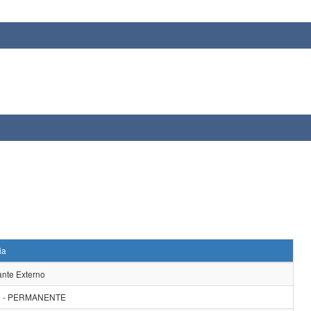
ia
ante Externo
e - PERMANENTE