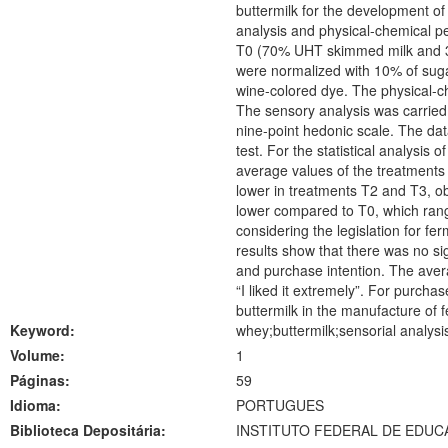
buttermilk for the development of
analysis and physical-chemical p
T0 (70% UHT skimmed milk and 30
were normalized with 10% of sugar
wine-colored dye. The physical-chem
The sensory analysis was carried
nine-point hedonic scale. The da
test. For the statistical analysi
average values of the treatments d
lower in treatments T2 and T3, ob
lower compared to T0, which range
considering the legislation for fe
results show that there was no sig
and purchase intention. The averag
“I liked it extremely”. For purcha
buttermilk in the manufacture of 
Keyword:
whey;buttermilk;sensorial analys
Volume:
1
Páginas:
59
Idioma:
PORTUGUES
Biblioteca Depositária:
INSTITUTO FEDERAL DE EDUC