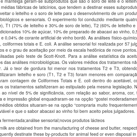
s e manteiga geram-se subprodutos que são o soro de leite e o leitel
 médias fábricas de laticínios, que tendem a destinar esses subprodu
oveitar o leitelho e o soro de leite para o desenvolvimento de um prod
obiológicos e sensoriais. O experimento foi conduzido mediante quat
), T1 (70% de leitelho e 30% de soro de leite), T2 (60% de leitelho e 
icionados 10% de açúcar, 10% de preparado de abacaxi ao vinho, 0,5% 
 0,04% de corante artificial de vinho bordô. As análises físico-químic
as, coliformes totais e E. coli. A análise sensorial foi realizada por 5
tos e o grau de aceitação por meio da escala hedônica de nove pontos.
adas pelo teste de Scott-Knott. Para a análise estatística da aceit
das análises microbiológicas. Os valores médios dos tratamentos não d
or. Já o teor de gordura foi menor nos tratamentos T2 e T3, obten
tilizaram leitelho e soro (T1, T2 e T3) foram menores em comparaçã
ram contagem de Coliformes Totais e E. coli dentro do aceitável, 
dos os tratamentos satisfizeram ao estipulado pela mesma legislação. 
os ao nível de 5% de significância, com relação ao sabor, aroma, cor
oma e impressão global enquadraram-se na opção “gostei moderadamente
médios obtidos situaram-se na opção “compraria muito frequentemente
ável e que o sabor abacaxi ao vinho foi bem aceito pelos julgadores.
tea fermentada;análise sensorial;novos produtos lácteos
lk are obtained from the manufacturing of cheese and butter, respectiv
quently destinate these by-products for animal feed or even disposal i