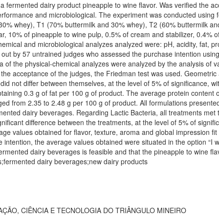
 a fermented dairy product pineapple to wine flavor. Was verified the a
erformance and microbiological. The experiment was conducted using fou
% whey), T1 (70% buttermilk and 30% whey), T2 (60% buttermilk and
, 10% of pineapple to wine pulp, 0.5% of cream and stabilizer, 0.4% of l
ical and microbiological analyzes analyzed were: pH, acidity, fat, protein
 out by 57 untrained judges who assessed the purchase intention using
ta of the physical-chemical analyzes were analyzed by the analysis of
s of the acceptance of the judges, the Friedman test was used. Geometr
id not differ between themselves, at the level of 5% of significance, wit
taining 0.3 g of fat per 100 g of product. The average protein content
d from 2.35 to 2.48 g per 100 g of product. All formulations presented 
rmented dairy beverages. Regarding Lactic Bacteria, all treatments met 
nificant difference between the treatments, at the level of 5% of signifi
e values obtained for flavor, texture, aroma and global impression fit 
se intention, the average values obtained were situated in the option “I 
fermented dairy beverages is feasible and that the pineapple to wine fl
is;fermented dairy beverages;new dairy products
AÇÃO, CIÊNCIA E TECNOLOGIA DO TRIÂNGULO MINEIRO