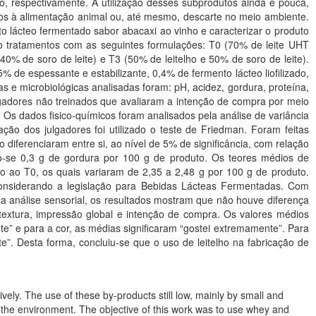
ho, respectivamente. A utilização desses subprodutos ainda é pouca,
tos à alimentação animal ou, até mesmo, descarte no meio ambiente.
uto lácteo fermentado sabor abacaxi ao vinho e caracterizar o produto
ro tratamentos com as seguintes formulações: T0 (70% de leite UHT
40% de soro de leite) e T3 (50% de leitelho e 50% de soro de leite).
de espessante e estabilizante, 0,4% de fermento lácteo liofilizado,
as e microbiológicas analisadas foram: pH, acidez, gordura, proteína,
7 julgadores não treinados que avaliaram a intenção de compra por meio
 Os dados fisico-químicos foram analisados pela análise de variância
ação dos julgadores foi utilizado o teste de Friedman. Foram feitas
iferenciaram entre si, ao nível de 5% de significância, com relação
do-se 0,3 g de gordura por 100 g de produto. Os teores médios de
o ao T0, os quais variaram de 2,35 a 2,48 g por 100 g de produto.
considerando a legislação para Bebidas Lácteas Fermentadas. Com
Na análise sensorial, os resultados mostram que não houve diferença
, textura, impressão global e intenção de compra. Os valores médios
” e para a cor, as médias significaram “gostei extremamente”. Para
”. Desta forma, concluiu-se que o uso de leitelho na fabricação de
ely. The use of these by-products still low, mainly by small and
n the environment. The objective of this work was to use whey and