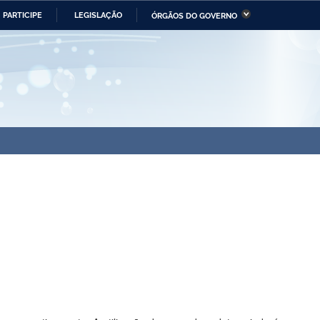
PARTICIPE
LEGISLAÇÃO
ÓRGÃOS DO GOVERNO
stério da Economia
Ministério da Infraestrutura
stério de Minas e Energia
Ministério da Ciência,
Tecnologia, Inovações e
Comunicações
tério da Mulher, da Família
Secretaria-Geral
s Direitos Humanos
lto