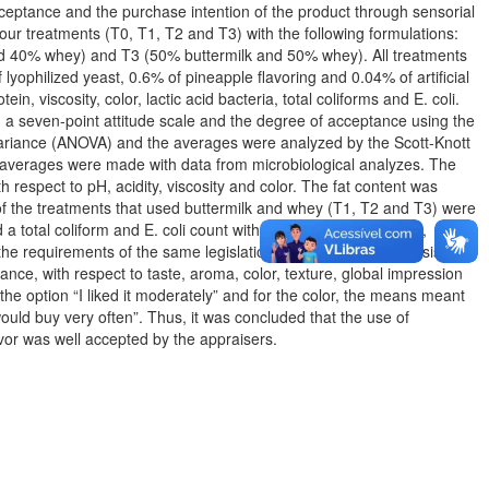
cceptance and the purchase intention of the product through sensorial
r treatments (T0, T1, T2 and T3) with the following formulations:
 40% whey) and T3 (50% buttermilk and 50% whey). All treatments
yophilized yeast, 0.6% of pineapple flavoring and 0.04% of artificial
, viscosity, color, lactic acid bacteria, total coliforms and E. coli.
 a seven-point attitude scale and the degree of acceptance using the
 variance (ANOVA) and the averages were analyzed by the Scott-Knott
ic averages were made with data from microbiological analyzes. The
h respect to pH, acidity, viscosity and color. The fat content was
 of the treatments that used buttermilk and whey (T1, T2 and T3) were
a total coliform and E. coli count within the acceptable range,
the requirements of the same legislation. In the sensory analysis, the
cance, with respect to taste, aroma, color, texture, global impression
the option “I liked it moderately” and for the color, the means meant
would buy very often”. Thus, it was concluded that the use of
avor was well accepted by the appraisers.