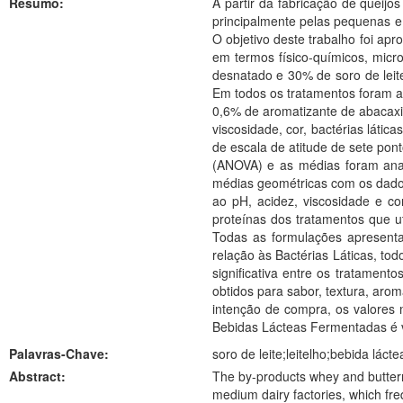
Resumo:
A partir da fabricação de queijo
principalmente pelas pequenas e
O objetivo deste trabalho foi apr
em termos físico-químicos, micr
desnatado e 30% de soro de leite
Em todos os tratamentos foram ad
0,6% de aromatizante de abacaxi e
viscosidade, cor, bactérias látic
de escala de atitude de sete pon
(ANOVA) e as médias foram analis
médias geométricas com os dados 
ao pH, acidez, viscosidade e c
proteínas dos tratamentos que u
Todas as formulações apresenta
relação às Bactérias Láticas, to
significativa entre os tratament
obtidos para sabor, textura, ar
intenção de compra, os valores 
Bebidas Lácteas Fermentadas é vi
Palavras-Chave:
soro de leite;leitelho;bebida lác
Abstract:
The by-products whey and buttermi
medium dairy factories, which fre