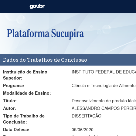
Casa Civil
Ministério da Justiça e
Segurança Pública
Ministério da Agricultura,
Ministério da Educação
Pecuária e Abastecimento
Ministério do Meio Ambiente
Ministério do Turismo
Dados do Trabalhos de Conclusão
Secretaria de Governo
Gabinete de Segurança
Institucional
Instituição de Ensino
INSTITUTO FEDERAL DE EDUC
Superior:
Programa:
Ciência e Tecnologia de Alimen
Modalidade de Ensino:
Título:
Desenvolvimento de produto láct
Autor:
ALESSANDRO CAMPOS PEREI
Tipo de Trabalho de
DISSERTAÇÃO
Conclusão:
Data Defesa:
05/06/2020