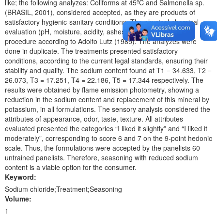
like; the following analyzes: Coliforms at 45ºC and Salmonella sp.
(BRASIL, 2001), considered accepted, as they are products of
satisfactory hygienic-sanitary conditions. The physical-chemical
evaluation (pH, moisture, acidity, ashes) followed an analytical
procedure according to Adolfo Lutz (1985). The analyzes were
done in duplicate. The treatments presented satisfactory
conditions, according to the current legal standards, ensuring their
stability and quality. The sodium content found at T1 = 34.633, T2 =
26.073, T3 = 17.251, T4 = 22.186, T5 = 17.344 respectively. The
results were obtained by flame emission photometry, showing a
reduction in the sodium content and replacement of this mineral by
potassium, in all formulations. The sensory analysis considered the
attributes of appearance, odor, taste, texture. All attributes
evaluated presented the categories “I liked it slightly” and “I liked it
moderately”, corresponding to score 6 and 7 on the 9-point hedonic
scale. Thus, the formulations were accepted by the panelists 60
untrained panelists. Therefore, seasoning with reduced sodium
content is a viable option for the consumer.
Keyword:
Sodium chloride;Treatment;Seasoning
Volume:
1