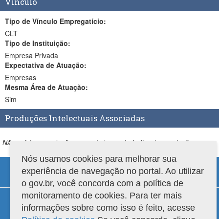
Vínculo
Tipo de Vínculo Empregatício:
CLT
Tipo de Instituição:
Empresa Privada
Expectativa de Atuação:
Empresas
Mesma Área de Atuação:
Sim
Produções Intelectuais Associadas
Não existem produções associadas ao trabalho de conclusão.
Nós usamos cookies para melhorar sua
experiência de navegação no portal. Ao utilizar
o gov.br, você concorda com a política de
monitoramento de cookies. Para ter mais
Compatibilidade
informações sobre como isso é feito, acesse
Versão do sistema: 3.88.9
Copyright 2022 Capes. Todos os direitos reservados.