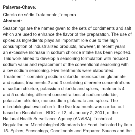
Palavras-Chave:
Cloreto de sódio;Tratamento;Tempero
Abstract:
Seasonings are the names given to the sets of condiments and salt
which are used to enhance the flavor of the preparation. The use of
spices as ingredients plays an important role due to the high
consumption of industrialized products, however, in recent years,
an excessive increase in sodium chloride intake has been reported.
This work aimed to develop a seasoning formulation with reduced
sodium value and replacement of the conventional seasoning with
a low sodium seasoning. Five treatments were elaborated:
Treatment 1 containing sodium chloride, monosodium glutamate
and spices, treatments 2 and 3 containing diferente concentrations
of sodium chloride, potassium chloride and spices, treatments 4
and 5 containing different concentrations of sodium chloride,
potassium chloride, monosodium glutamate and spices. The
microbiological evaluation in the five treatments was carried out
based on Resolution - RDC nº 12, of January 2, 2001, of the
National Health Surveillance Agency (ANVISA), Technical
Regulation on Microbiological Standards for Food, indicated by item
15- Spices, Seasonings, Condiments and Prepared Sauces and the