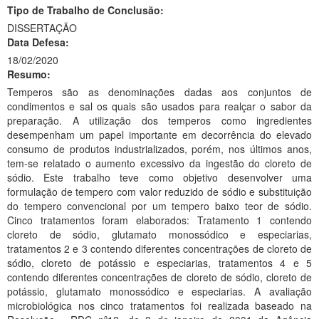
Tipo de Trabalho de Conclusão:
Ministério da Ciência, Tecnologia, Inovações e Comunicações
DISSERTAÇÃO
Data Defesa:
Ministério do Meio Ambiente
18/02/2020
Resumo:
Ministério do Turismo
Temperos são as denominações dadas aos conjuntos de
Ministério do Desenvolvimento Regional
condimentos e sal os quais são usados para realçar o sabor da
preparação. A utilização dos temperos como ingredientes
Controladoria-Geral da União
desempenham um papel importante em decorrência do elevado
consumo de produtos industrializados, porém, nos últimos anos,
Ministério da Mulher, da Família e dos Direitos Humanos
tem-se relatado o aumento excessivo da ingestão do cloreto de
sódio. Este trabalho teve como objetivo desenvolver uma
Secretaria-Geral
formulação de tempero com valor reduzido de sódio e substituição
do tempero convencional por um tempero baixo teor de sódio.
Secretaria de Governo
Cinco tratamentos foram elaborados: Tratamento 1 contendo
cloreto de sódio, glutamato monossódico e especiarias,
Gabinete de Segurança Institucional
tratamentos 2 e 3 contendo diferentes concentrações de cloreto de
sódio, cloreto de potássio e especiarias, tratamentos 4 e 5
Advocacia-Geral da União
contendo diferentes concentrações de cloreto de sódio, cloreto de
potássio, glutamato monossódico e especiarias. A avaliação
Banco Central do Brasil
microbiológica nos cinco tratamentos foi realizada baseado na