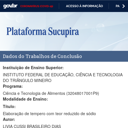
ACESSO À INFORMAÇÃO
PARTICI
CORONAVÍRUS (COVID-19)
Casa Civil
IR
PARA
Ministério da Justiça e Segurança Pública
O
CONTEÚDO
Ministério da Defesa
Ministério das Relações Exteriores
Dados do Trabalhos de Conclusão
Ministério da Economia
Ministério da Infraestrutura
Instituição de Ensino Superior:
INSTITUTO FEDERAL DE EDUCAÇÃO, CIÊNCIA E TECNOLOGIA
Ministério da Agricultura, Pecuária e Abastecimento
DO TRIÂNGULO MINEIRO
Programa:
Ministério da Educação
Ciência e Tecnologia de Alimentos (32048017001P9)
Modalidade de Ensino:
Ministério da Cidadania
Título:
Ministério da Saúde
Elaboração de tempero com teor reduzido de sódio
Autor:
Ministério de Minas e Energia
LIVIA CUSSI BRASILEIRO DIAS