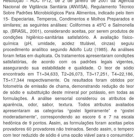
Resolução - RDC nº12, de 2 de janeiro de 2001 da Agência
Planalto
Nacional de Vigilância Sanitária (ANVISA), Regulamento Técnico
Sobre Padrões Microbiológicos Para Alimentos, indicado pelo item
15- Especiarias, Temperos, Condimentos e Molhos Preparados e
similares; as seguintes análises: Coliformes a 45ºC e Salmonella
sp. (BRASIL, 2001), considerando aceitas, por serem produtos de
condições higiênico-sanitárias satisfatório. A avaliação físico-
química (pH, umidade, acidez titulável, cinzas) seguiu
procedimento analítico segundo Adolfo Lutz (1985). As análises
foram feitas em duplicata. Os tratamentos apresentaram condições
satisfatórias, de acordo com os padrões legais vigentes,
assegurando sua estabilidade e qualidade. O teor de sódio
encontrado em T1=34,633, T2=26,073, T3=17,251, T4=22,186,
T5=17,344 respectivamente. Os resultados foram obtidos por
fotometria de emissão de chama, demonstrando redução do teor
de sódio e substituição deste mineral por potássio, em todas as
formulações. A análise sensorial considerou os atributos de
aparência, odor, sabor, textura. Todos atributos avaliados
apresentaram as categorias “gostei ligeiramente” e “gostei
moderadamente”, correspondendo ao escore 6 e 7 na escala
hedônica de 9 pontos. Assim, as formulações foram aceitas pelos
provadores 60 provadores não treinados. Sendo assim, o tempero
com teor reduzido de sódio é uma opção viável para o consumidor.