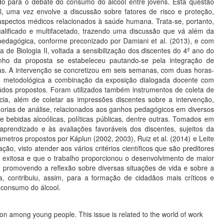
do para o debate do consumo do álcool entre jovens. Esta questão
l, uma vez envolve a discussão sobre fatores de risco e proteção,
aspectos médicos relacionados à saúde humana. Trata-se, portanto,
alificado e multifacetado, trazendo uma discussão que vá além da
pedagógica, conforme preconizado por Damiani et al. (2013), e com
 de Biologia II, voltada a sensibilização dos discentes do 4º ano do
ho da proposta se estabeleceu pautando-se pela integração de
utras. A intervenção se concretizou em seis semanas, com duas horas-
e metodológica a combinação da exposição dialogada docente com
teúdos propostos. Foram utilizados também instrumentos de coleta de
cia, além de coletar as impressões discentes sobre a intervenção,
egorias de análise, relacionados aos ganhos pedagógicos em diversos
 bebidas alcoólicas, políticas públicas, dentre outras. Tomados em
aprendizado e às avaliações favoráveis dos discentes, sujeitos da
ros propostos por Káplun (2002, 2003), Ruiz et al. (2014) e Leite
o, visto atender aos vários critérios científicos que são preditores
 exitosa e que o trabalho proporcionou o desenvolvimento de maior
, promovendo a reflexão sobre diversas situações de vida e sobre a
a, contribuiu, assim, para a formação de cidadãos mais críticos e
o consumo do álcool.
n among young people. This issue is related to the world of work