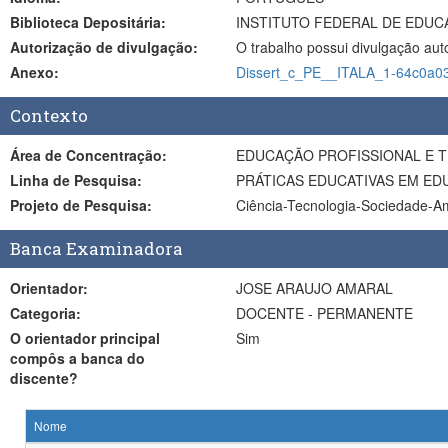
Biblioteca Depositária:
INSTITUTO FEDERAL DE EDUC
Autorização de divulgação:
O trabalho possui divulgação aut
Anexo:
Dissert_c_PE__ITALA_1-64c0a0
Contexto
Área de Concentração:
EDUCAÇÃO PROFISSIONAL E T
Linha de Pesquisa:
PRÁTICAS EDUCATIVAS EM ED
Projeto de Pesquisa:
Ciência-Tecnologia-Sociedade-Amb
Banca Examinadora
Orientador:
JOSE ARAUJO AMARAL
Categoria:
DOCENTE - PERMANENTE
O orientador principal
Sim
compôs a banca do
discente?
Nome