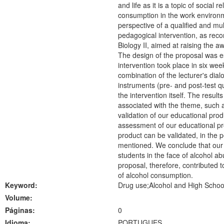
and life as it is a topic of social
consumption in the work environmen
perspective of a qualified and mu
pedagogical intervention, as reco
Biology II, aimed at raising the 
The design of the proposal was es
intervention took place in six wee
combination of the lecturer's dial
instruments (pre- and post-test qu
the intervention itself. The resu
associated with the theme, such a
validation of our educational prod
assessment of our educational pr
product can be validated, in the pe
mentioned. We conclude that our 
students in the face of alcohol ab
proposal, therefore, contributed t
of alcohol consumption.
Keyword:
Drug use;Alcohol and High Schoo
Volume:
Páginas:
0
Idioma:
PORTUGUES