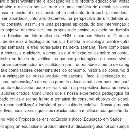
ivo o desenvolvimento e aplicação de um produto educacional volta
balho e da vida por se tratar de uma temática de relevância socia
nsumo funcional ou disfuncional no ambiente de trabalho, além dos 
a ser abordado junto aos discentes, na perspectiva de um debate qu
o consistiu, assim, em uma pesquisa aplicada, do tipo intervenção 
o objetivo desenvolver uma proposta de ensino, aplicada na disciplina
urso Técnico em Informática do IFRN ± campus Mossoró. O desen
, dentre elas a fisiologia humana, a história, a sociologia, dentre o
eiras semanas, e três horas-aulas na sexta semana. Teve como bas
 escrita, a oralidade, a pesquisa e a reflexão crítica sobre os con
teste) no intuito de verificar os ganhos pedagógicos de nossa vivên
 foram apresentados e discutidos a partir do estabelecimento de cat
 tais como fatores determinantes do consumo, história do consumo de
 a validação de nosso produto educacional, face à verificação de 
ma autoavaliação de nosso produto educacional, com base nos parâmet
duto educacional pode ser validado, na perspectiva dessa autoavaliaçã
 autores citados. Concluímos que a nossa experiência pedagógica foi
ade crítica discente frente a temática do consumo abusivo de álcool
 responsabilização individual pelo cuidado coletivo. Nossa propost
sertivos nos diversos quesitos relacionados à multifacetada questão d
ino Médio;Proposta de ensino;Escola e álcool;Educação em Saúde
d apply an educational product aimed at discussing alcohol consumptio