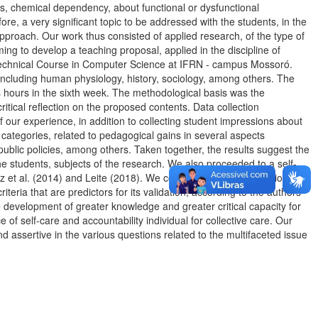
ctors, chemical dependency, about functional or dysfunctional
re, a very significant topic to be addressed with the students, in the
pproach. Our work thus consisted of applied research, of the type of
ng to develop a teaching proposal, applied in the discipline of
he Technical Course in Computer Science at IFRN - campus Mossoró.
including human physiology, history, sociology, among others. The
ss hours in the sixth week. The methodological basis was the
ritical reflection on the proposed contents. Data collection
f our experience, in addition to collecting student impressions about
 categories, related to pedagogical gains in several aspects
ublic policies, among others. Taken together, the results suggest the
the students, subjects of the research. We also proceeded to a self-
et al. (2014) and Leite (2018). We conclude that our educational
iteria that are predictors for its validation, according to the authors
development of greater knowledge and greater critical capacity for
 of self-care and accountability individual for collective care. Our
nd assertive in the various questions related to the multifaceted issue