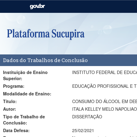
Casa Civil
Ministério da Justiça e
Segurança Pública
Ministério da Agricultura,
Ministério da Educação
Pecuária e Abastecimento
Ministério do Meio Ambiente
Ministério do Turismo
Dados do Trabalhos de Conclusão
Secretaria de Governo
Gabinete de Segurança
Institucional
Instituição de Ensino
INSTITUTO FEDERAL DE EDUC
Superior:
Programa:
EDUCAÇÃO PROFISSIONAL E T
Modalidade de Ensino:
Título:
CONSUMO DO ÁLCOOL EM DEB
Autor:
ITALA KELLEY MELO NAPOLIA
Tipo de Trabalho de
DISSERTAÇÃO
Conclusão:
Data Defesa:
25/02/2021