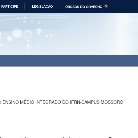
PARTICIPE
LEGISLAÇÃO
ÓRGÃOS DO GOVERNO
stério da Economia
Ministério da Infraestrutura
stério de Minas e Energia
Ministério da Ciência,
Tecnologia, Inovações e
Comunicações
tério da Mulher, da Família
Secretaria-Geral
s Direitos Humanos
lto
O ENSINO MÉDIO INTEGRADO DO IFRN/CAMPUS MOSSORÓ