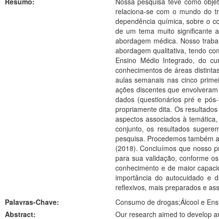
Resumo:
Nossa pesquisa teve como objet
relaciona-se com o mundo do tra
dependência química, sobre o co
de um tema muito significante 
abordagem médica. Nosso trabalh
abordagem qualitativa, tendo com
Ensino Médio Integrado, do c
conhecimentos de áreas distintas
aulas semanais nas cinco prim
ações discentes que envolveram a
dados (questionários pré e pós-
propriamente dita. Os resultados
aspectos associados à temática,
conjunto, os resultados sugerem
pesquisa. Procedemos também a u
(2018). Concluímos que nosso pro
para sua validação, conforme os
conhecimento e de maior capacid
importância do autocuidado e da
reflexivos, mais preparados e as
Palavras-Chave:
Consumo de drogas;Álcool e Ens
Abstract:
Our research aimed to develop an