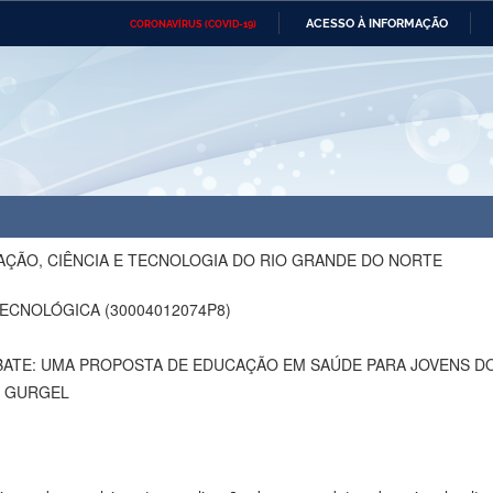
ACESSO À INFORMAÇÃO
CORONAVÍRUS (COVID-19)
Ministério da Defesa
Ministério das Relações
Mini
Exteriores
IR
PARA
O
Ministério da Cidadania
Ministério da Saúde
Mini
CONTEÚDO
Ministério do Desenvolvimento
Controladoria-Geral da União
Minis
Regional
e do
Advocacia-Geral da União
Banco Central do Brasil
Plana
AÇÃO, CIÊNCIA E TECNOLOGIA DO RIO GRANDE DO NORTE
ECNOLÓGICA (30004012074P8)
ATE: UMA PROPOSTA DE EDUCAÇÃO EM SAÚDE PARA JOVENS D
O GURGEL