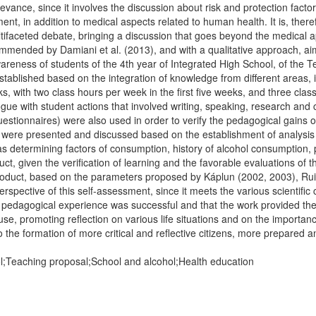
 relevance, since it involves the discussion about risk and protection fa
t, in addition to medical aspects related to human health. It is, therefo
ltifaceted debate, bringing a discussion that goes beyond the medical a
mmended by Damiani et al. (2013), and with a qualitative approach, aimi
awareness of students of the 4th year of Integrated High School, of t
tablished based on the integration of knowledge from different areas, 
ks, with two class hours per week in the first five weeks, and three cla
ogue with student actions that involved writing, speaking, research and c
estionnaires) were also used in order to verify the pedagogical gains o
lts were presented and discussed based on the establishment of analysis
s determining factors of consumption, history of alcohol consumption, p
uct, given the verification of learning and the favorable evaluations of 
oduct, based on the parameters proposed by Káplun (2002, 2003), Ruiz 
rspective of this self-assessment, since it meets the various scientific cr
pedagogical experience was successful and that the work provided the 
use, promoting reflection on various life situations and on the importance
o the formation of more critical and reflective citizens, more prepared a
l;Teaching proposal;School and alcohol;Health education