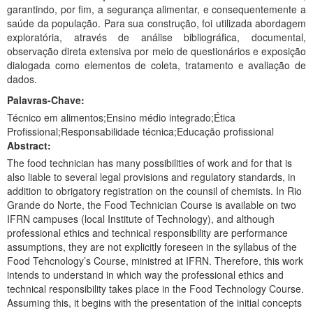
garantindo, por fim, a segurança alimentar, e consequentemente a
saúde da população. Para sua construção, foi utilizada abordagem
exploratória, através de análise bibliográfica, documental,
observação direta extensiva por meio de questionários e exposição
dialogada como elementos de coleta, tratamento e avaliação de
dados.
Palavras-Chave:
Técnico em alimentos;Ensino médio integrado;Ética
Profissional;Responsabilidade técnica;Educação profissional
Abstract:
The food technician has many possibilities of work and for that is
also liable to several legal provisions and regulatory standards, in
addition to obrigatory registration on the counsil of chemists. In Rio
Grande do Norte, the Food Technician Course is available on two
IFRN campuses (local Institute of Technology), and although
professional ethics and technical responsibility are performance
assumptions, they are not explicitly foreseen in the syllabus of the
Food Tehcnology’s Course, ministred at IFRN. Therefore, this work
intends to understand in which way the professional ethics and
technical responsibility takes place in the Food Technology Course.
Assuming this, it begins with the presentation of the initial concepts