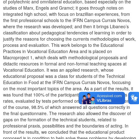
of polytechnic and omnilateral education, based especially on the
studies of Marx, Engels and Gramci; it goes through notes on
integrated high school, with focus on brazillian experiences, from
the first professional schools to the IFRN Campus Currais Novos,
where the research was developed; and then it brings Libaneo’s
classification about pedagogical tendencies of learning in order to
justify the reasons for choosing the currents methodologies of work,
process and evaluation. This work belongs to the Educational
Practices in Vocational Education Area and is placed on
Macroproject 1, which deals with methodological proposals and
didactic resources in formal and non-formal teaching spaces at
Vocational Education. It was an applied research, whose
educational proposal was a class for students of the Technical
Education in Food at the IFRN Campus Currais Novos, foccusing
on the most important topics of the area. As a part of the results, it
was found that 100% of the participants improved their success
rates, evaluated by tests performed on the beginning and the end
of the course, 98.5% of which answered all questions correctly in
the final questionnaire. The research also allowed the discover of
gaps on the formation of the technical students, related to
professional praxis, possibilities and the boundaries of acting. In
front of the results, we concluded that the educational product
proposed is in condition to help solve these problems by developing