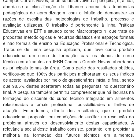
Campus Currais Novos, onde se desenvolveu a pesquisa; e, ainda,
Planalto
aborda-se a classificação de Libâneo acerca das tendências
pedagógicas de aprendizagem, com o intuito de demonstrar as
razões de escolha das metodologias de trabalho, processo e
avaliação utilizadas. O trabalho é pertencente à linha Práticas
Educativas em EPT e situado como Macroprojeto 1, que trata de
propostas metodológicas e recursos didáticos em espaços formais
e não formais de ensino na Educação Profissional e Tecnológica.
Tratou-se de uma pesquisa aplicada, que teve como produto
educacional um curso de formação para os alunos do curso
técnico em alimentos do IFRN Campus Currais Novos, abordando
os principais temas da área. Como parte dos resultados obtidos,
verificou-se que 100% dos partícipes melhoraram os seus índices
de acerto, avaliados por meio de questionários inicial e final, sendo
que 98,5% destes acertaram todas as perguntas no questionário
final. A pesquisa também permitiu compreender que há lacunas na
formação do discente do curso técnico integrado em alimentos
relacionadas à práxis profissional, possibilidades e limites de
atuação. Entendemos, diante dos resultados, que o produto
educacional proposto tem condições de auxiliar na resolução do
problema através do desenvolvimento destas capacidades. A
relevância social deste trabalho consiste, portanto, em propiciar a
melhoria na formação dos futuros técnicos em alimentos,