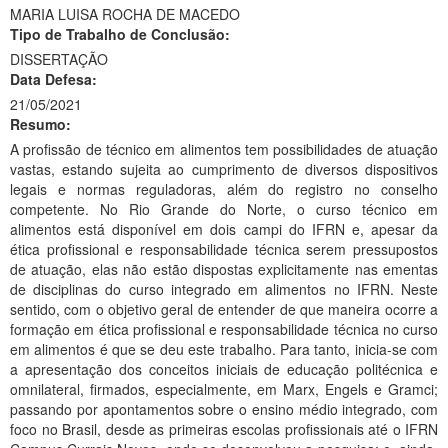
MARIA LUISA ROCHA DE MACEDO
Ministério da Ciência, Tecnologia, Inovações e Comunicações
Tipo de Trabalho de Conclusão:
DISSERTAÇÃO
Ministério do Meio Ambiente
Data Defesa:
21/05/2021
Ministério do Turismo
Resumo:
Ministério do Desenvolvimento Regional
A profissão de técnico em alimentos tem possibilidades de atuação
vastas, estando sujeita ao cumprimento de diversos dispositivos
Controladoria-Geral da União
legais e normas reguladoras, além do registro no conselho
competente. No Rio Grande do Norte, o curso técnico em
Ministério da Mulher, da Família e dos Direitos Humanos
alimentos está disponível em dois campi do IFRN e, apesar da
ética profissional e responsabilidade técnica serem pressupostos
Secretaria-Geral
de atuação, elas não estão dispostas explicitamente nas ementas
de disciplinas do curso integrado em alimentos no IFRN. Neste
Secretaria de Governo
sentido, com o objetivo geral de entender de que maneira ocorre a
formação em ética profissional e responsabilidade técnica no curso
Gabinete de Segurança Institucional
em alimentos é que se deu este trabalho. Para tanto, inicia-se com
a apresentação dos conceitos iniciais de educação politécnica e
Advocacia-Geral da União
omnilateral, firmados, especialmente, em Marx, Engels e Gramci;
passando por apontamentos sobre o ensino médio integrado, com
Banco Central do Brasil
foco no Brasil, desde as primeiras escolas profissionais até o IFRN