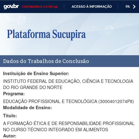
ACESSO À INFORMAÇÃO
PARTICI
CORONAVÍRUS (COVID-19)
Casa Civil
IR
PARA
Ministério da Justiça e Segurança Pública
O
CONTEÚDO
Ministério da Defesa
Ministério das Relações Exteriores
Dados do Trabalhos de Conclusão
Ministério da Economia
Ministério da Infraestrutura
Instituição de Ensino Superior:
INSTITUTO FEDERAL DE EDUCAÇÃO, CIÊNCIA E TECNOLOGIA
Ministério da Agricultura, Pecuária e Abastecimento
DO RIO GRANDE DO NORTE
Programa:
Ministério da Educação
EDUCAÇÃO PROFISSIONAL E TECNOLÓGICA (30004012074P8)
Modalidade de Ensino:
Ministério da Cidadania
Título:
Ministério da Saúde
A FORMAÇÃO ÉTICA E DE RESPONSABILIDADE PROFISSIONAL
NO CURSO TÉCNICO INTEGRADO EM ALIMENTOS
Ministério de Minas e Energia
Autor: