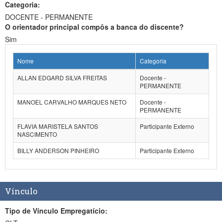
Categoria:
DOCENTE - PERMANENTE
O orientador principal compôs a banca do discente?
Sim
Nome
Categoria
ALLAN EDGARD SILVA FREITAS
Docente -
PERMANENTE
MANOEL CARVALHO MARQUES NETO
Docente -
PERMANENTE
FLAVIA MARISTELA SANTOS
Participante Externo
NASCIMENTO
BILLY ANDERSON PINHEIRO
Participante Externo
Vínculo
Tipo de Vínculo Empregatício: