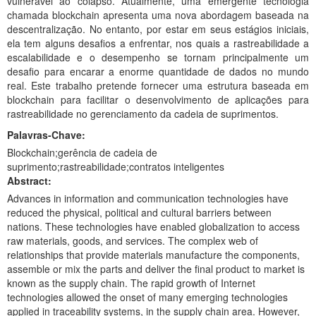
vulnerável ao colapso. Atualmente, uma emergente tecnologia
Planalto
chamada blockchain apresenta uma nova abordagem baseada na
descentralização. No entanto, por estar em seus estágios iniciais,
ela tem alguns desafios a enfrentar, nos quais a rastreabilidade a
escalabilidade e o desempenho se tornam principalmente um
desafio para encarar a enorme quantidade de dados no mundo
real. Este trabalho pretende fornecer uma estrutura baseada em
blockchain para facilitar o desenvolvimento de aplicações para
rastreabilidade no gerenciamento da cadeia de suprimentos.
Palavras-Chave:
Blockchain;gerência de cadeia de
suprimento;rastreabilidade;contratos inteligentes
Abstract:
Advances in information and communication technologies have
reduced the physical, political and cultural barriers between
nations. These technologies have enabled globalization to access
raw materials, goods, and services. The complex web of
relationships that provide materials manufacture the components,
assemble or mix the parts and deliver the final product to market is
known as the supply chain. The rapid growth of Internet
technologies allowed the onset of many emerging technologies
applied in traceability systems, in the supply chain area. However,