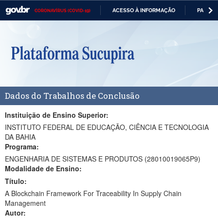
ACESSO À INFORMAÇÃO
PARTICI
CORONAVÍRUS (COVID-19)
Casa Civil
IR
PARA
Ministério da Justiça e Segurança Pública
O
CONTEÚDO
Ministério da Defesa
Ministério das Relações Exteriores
Dados do Trabalhos de Conclusão
Ministério da Economia
Ministério da Infraestrutura
Instituição de Ensino Superior:
INSTITUTO FEDERAL DE EDUCAÇÃO, CIÊNCIA E TECNOLOGIA
Ministério da Agricultura, Pecuária e Abastecimento
DA BAHIA
Programa:
Ministério da Educação
ENGENHARIA DE SISTEMAS E PRODUTOS (28010019065P9)
Modalidade de Ensino:
Ministério da Cidadania
Título:
Ministério da Saúde
A Blockchain Framework For Traceability In Supply Chain
Management
Ministério de Minas e Energia
Autor: