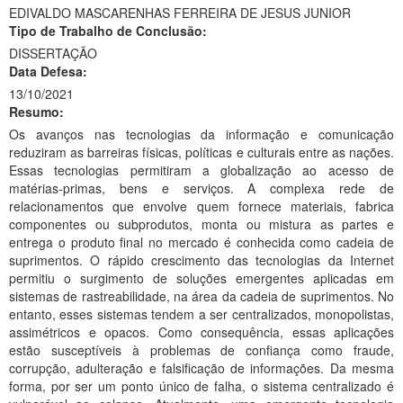
EDIVALDO MASCARENHAS FERREIRA DE JESUS JUNIOR
Ministério da Ciência, Tecnologia, Inovações e Comunicações
Tipo de Trabalho de Conclusão:
DISSERTAÇÃO
Ministério do Meio Ambiente
Data Defesa:
13/10/2021
Ministério do Turismo
Resumo:
Ministério do Desenvolvimento Regional
Os avanços nas tecnologias da informação e comunicação
reduziram as barreiras físicas, políticas e culturais entre as nações.
Controladoria-Geral da União
Essas tecnologias permitiram a globalização ao acesso de
matérias-primas, bens e serviços. A complexa rede de
Ministério da Mulher, da Família e dos Direitos Humanos
relacionamentos que envolve quem fornece materiais, fabrica
componentes ou subprodutos, monta ou mistura as partes e
Secretaria-Geral
entrega o produto final no mercado é conhecida como cadeia de
suprimentos. O rápido crescimento das tecnologias da Internet
Secretaria de Governo
permitiu o surgimento de soluções emergentes aplicadas em
sistemas de rastreabilidade, na área da cadeia de suprimentos. No
Gabinete de Segurança Institucional
entanto, esses sistemas tendem a ser centralizados, monopolistas,
assimétricos e opacos. Como consequência, essas aplicações
Advocacia-Geral da União
estão susceptíveis à problemas de confiança como fraude,
corrupção, adulteração e falsificação de informações. Da mesma
Banco Central do Brasil
forma, por ser um ponto único de falha, o sistema centralizado é