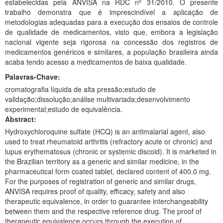
estabelecidas pela ANVISA na RDC nº 31/2010. O presente
trabalho demonstra que é imprescindível a aplicação de
metodologias adequadas para a execução dos ensaios de controle
de qualidade de medicamentos, visto que, embora a legislação
nacional vigente seja rigorosa na concessão dos registros de
medicamentos genéricos e similares, a população brasileira ainda
acaba tendo acesso a medicamentos de baixa qualidade.
Palavras-Chave:
cromatografia líquida de alta pressão;estudo de
validação;dissolução;análise multivariada;desenvolvimento
experimental;estudo de equivalência.
Abstract:
Hydroxychloroquine sulfate (HCQ) is an antimalarial agent, also
used to treat rheumatoid arthritis (refractory acute or chronic) and
lupus erythematosus (chronic or systemic discoid). It is marketed in
the Brazilian territory as a generic and similar medicine, in the
pharmaceutical form coated tablet, declared content of 400.0 mg.
For the purposes of registration of generic and similar drugs,
ANVISA requires proof of quality, efficacy, safety and also
therapeutic equivalence, in order to guarantee interchangeability
between them and the respective reference drug. The proof of
therapeutic equivalence occurs through the execution of