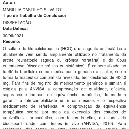
Autor:
Ministério da Ciência, Tecnologia, Inovações e Comunicações
MARILLIA CASTILHO SILVA TOTI
Tipo de Trabalho de Conclusão:
Ministério do Meio Ambiente
DISSERTAÇÃO
Data Defesa:
Ministério do Turismo
30/09/2021
Resumo:
Ministério do Desenvolvimento Regional
O sulfato de hidroxicloroquina (HCQ) é um agente antimalárico e
Controladoria-Geral da União
atualmente vem sendo amplamente utilizado no tratamento da
artrite reumatoide (aguda ou crônica refratária) e do lúpus
Ministério da Mulher, da Família e dos Direitos Humanos
eritematoso (discoide crônico ou sistêmico). É comercializado no
território brasileiro como medicamento genérico e similar, sob a
Secretaria-Geral
forma farmacêutica comprimido revestido, teor declarado de 400,0
mg. Para fins de registro de medicamento genérico e similar, é
Secretaria de Governo
exigida pela ANVISA a comprovação de qualidade, eficácia,
segurança e também da equivalência terapêutica, de modo a
Gabinete de Segurança Institucional
garantir a intercambialidade entre os mesmos e o respectivo
medicamento de referência. A comprovação da equivalência
Advocacia-Geral da União
terapêutica ocorre por meio da execução dos estudos de
equivalência farmacêutica, com testes in vitro, e estudos de
Banco Central do Brasil
biodisponibilidade, com testes in vivo (ANVISA, 2010). Para