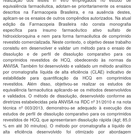
realização dos testes in vitro empregados no estudo de
Planalto
equivalência farmacêutica, adotam-se prioritariamente os ensaios
descritos na Farmacopeia Brasileira, e na ausência destes,
aplicam-se os ensaios de outros compêndios autorizados. Na atual
edição da Farmacopeia Brasileira não consta monografia
específica para insumo farmacêutico ativo sulfato de
hidroxicloroquina e nem para forma farmacêutica de comprimido
revestido comercializada. Neste contexto, o objetivo desse trabalho
consistiu em desenvolver e validar um método para o ensaio de
dissolução e de perfil de dissolução comparativo para os
comprimidos revestidos de HCQ, obedecendo às normas da
ANVISA. Também foi desenvolvido e validado um método analítico
por cromatografia líquida de alta eficiência (CLAE) indicativo de
estabilidade para quantificação da HCQ em comprimidos
revestidos. Além disso, objetivou-se realizar os estudos de
equivalência farmacêutica aplicando-se os métodos desenvolvidos
e validados. O método de dissolução, desenvolvido conforme as
diretrizes estabelecidas pela ANVISA na RDC nº 31/2010 e na nota
técnica nº 003/2013, demonstrou-se adequado à execução dos
estudos de perfil de dissolução comparativo para os comprimidos
revestidos de HCQ, que apresentaram dissolução rápida (&gt; 85,0
% em até 30 minutos). O método por cromatografia a líquido de
alta eficiência desenvolvido foi otimizado por abordagem