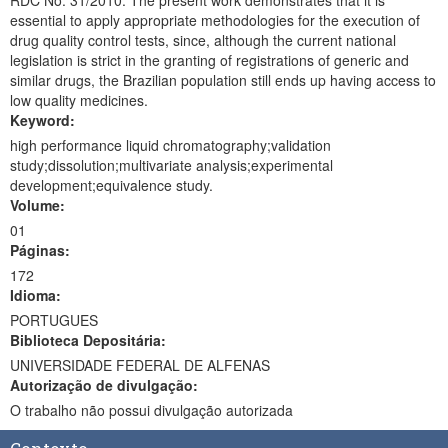
RDC No. 31/2010. The present work demonstrates that it is
essential to apply appropriate methodologies for the execution of
drug quality control tests, since, although the current national
legislation is strict in the granting of registrations of generic and
similar drugs, the Brazilian population still ends up having access to
low quality medicines.
Keyword:
high performance liquid chromatography;validation
study;dissolution;multivariate analysis;experimental
development;equivalence study.
Volume:
01
Páginas:
172
Idioma:
PORTUGUES
Biblioteca Depositária:
UNIVERSIDADE FEDERAL DE ALFENAS
Autorização de divulgação:
O trabalho não possui divulgação autorizada