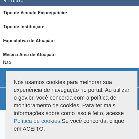
Vínculo
Tipo de Vínculo Empregatício:
-
Tipo de Instituição:
-
Expectativa de Atuação:
-
Mesma Área de Atuação:
Não
Nós usamos cookies para melhorar sua
experiência de navegação no portal. Ao utilizar
Compatibilidade
o gov.br, você concorda com a política de
monitoramento de cookies. Para ter mais
Versão do sistema: 3.88.9
Copyright 2022 Capes. Todos os direitos reservados.
informações sobre como isso é feito, acesse
Política de cookies
.Se você concorda, clique
em ACEITO.