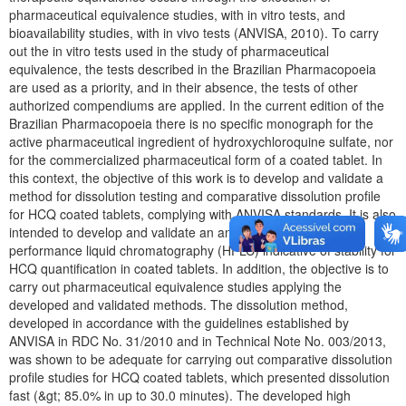
pharmaceutical equivalence studies, with in vitro tests, and
bioavailability studies, with in vivo tests (ANVISA, 2010). To carry
out the in vitro tests used in the study of pharmaceutical
equivalence, the tests described in the Brazilian Pharmacopoeia
are used as a priority, and in their absence, the tests of other
authorized compendiums are applied. In the current edition of the
Brazilian Pharmacopoeia there is no specific monograph for the
active pharmaceutical ingredient of hydroxychloroquine sulfate, nor
for the commercialized pharmaceutical form of a coated tablet. In
this context, the objective of this work is to develop and validate a
method for dissolution testing and comparative dissolution profile
for HCQ coated tablets, complying with ANVISA standards. It is also
intended to develop and validate an analytical method of high
performance liquid chromatography (HPLC) indicative of stability for
HCQ quantification in coated tablets. In addition, the objective is to
carry out pharmaceutical equivalence studies applying the
developed and validated methods. The dissolution method,
developed in accordance with the guidelines established by
ANVISA in RDC No. 31/2010 and in Technical Note No. 003/2013,
was shown to be adequate for carrying out comparative dissolution
profile studies for HCQ coated tablets, which presented dissolution
fast (&gt; 85.0% in up to 30.0 minutes). The developed high