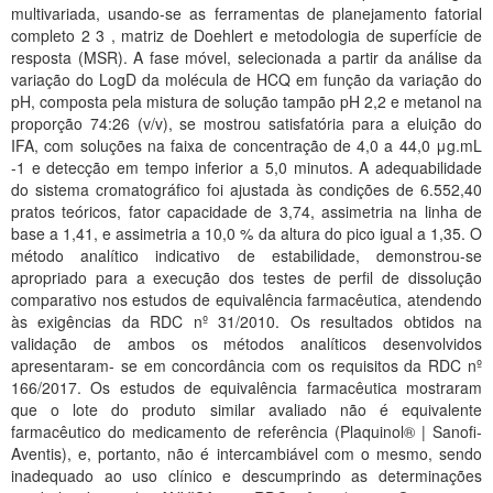
multivariada, usando-se as ferramentas de planejamento fatorial
completo 2 3 , matriz de Doehlert e metodologia de superfície de
resposta (MSR). A fase móvel, selecionada a partir da análise da
variação do LogD da molécula de HCQ em função da variação do
pH, composta pela mistura de solução tampão pH 2,2 e metanol na
proporção 74:26 (v/v), se mostrou satisfatória para a eluição do
IFA, com soluções na faixa de concentração de 4,0 a 44,0 μg.mL
-1 e detecção em tempo inferior a 5,0 minutos. A adequabilidade
do sistema cromatográfico foi ajustada às condições de 6.552,40
pratos teóricos, fator capacidade de 3,74, assimetria na linha de
base a 1,41, e assimetria a 10,0 % da altura do pico igual a 1,35. O
método analítico indicativo de estabilidade, demonstrou-se
apropriado para a execução dos testes de perfil de dissolução
comparativo nos estudos de equivalência farmacêutica, atendendo
às exigências da RDC nº 31/2010. Os resultados obtidos na
validação de ambos os métodos analíticos desenvolvidos
apresentaram- se em concordância com os requisitos da RDC nº
166/2017. Os estudos de equivalência farmacêutica mostraram
que o lote do produto similar avaliado não é equivalente
farmacêutico do medicamento de referência (Plaquinol® | Sanofi-
Aventis), e, portanto, não é intercambiável com o mesmo, sendo
inadequado ao uso clínico e descumprindo as determinações