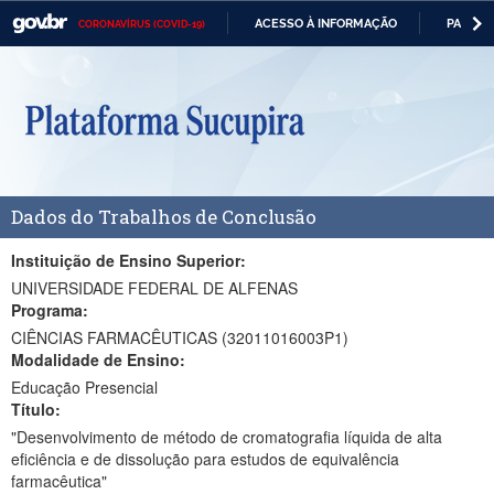
ACESSO À INFORMAÇÃO
PARTICI
CORONAVÍRUS (COVID-19)
Casa Civil
IR
PARA
Ministério da Justiça e Segurança Pública
O
CONTEÚDO
Ministério da Defesa
Ministério das Relações Exteriores
Dados do Trabalhos de Conclusão
Ministério da Economia
Ministério da Infraestrutura
Instituição de Ensino Superior:
UNIVERSIDADE FEDERAL DE ALFENAS
Ministério da Agricultura, Pecuária e Abastecimento
Programa:
CIÊNCIAS FARMACÊUTICAS (32011016003P1)
Ministério da Educação
Modalidade de Ensino:
Educação Presencial
Ministério da Cidadania
Título:
Ministério da Saúde
"Desenvolvimento de método de cromatografia líquida de alta
eficiência e de dissolução para estudos de equivalência
Ministério de Minas e Energia
farmacêutica"