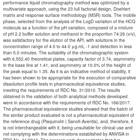
performance liquid chromatography method was optimized by a
multivariate approach, using the 23 full factorial design, Doehlert
matrix and response surface methodology (MSR) tools. The mobile
phase, selected from the analysis of the LogD variation of the HCQ
molecule as a function of the pH variation, composed of a mixture
of pH 2.2 buffer solution and methanol in the proportion 74:26 (v/v),
was satisfactory for the elution of the API, with solutions in the
concentration range of 4.0 to 44.0 μg.mL -1 and detection in less
than 5.0 minutes. The suitability of the chromatographic system
with 6,552.40 theoretical plates, capacity factor of 3.74, asymmetry
in the base line at 1.41, and asymmetry at 10.0% of the height of
the peak equal to 1.35. As it is an indicative method of stability, it
has been shown to be appropriate for the execution of comparative
dissolution profile tests in pharmaceutical equivalence studies,
meeting the requirements of RDC No. 31/2010. The results
obtained in the validation of both analytical methods developed
were in accordance with the requirements of RDC No. 166/2017.
The pharmaceutical equivalence studies showed that the batch of
the similar product evaluated is not a pharmaceutical equivalent of
the reference drug (Plaquinol® | Sanofi-Aventis), and, therefore, it
is not interchangeable with it, being unsuitable for clinical use and
not complying with the determinations established by ANVISA in