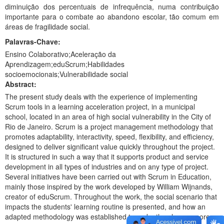
diminuição dos percentuais de infrequência, numa contribuição
importante para o combate ao abandono escolar, tão comum em
áreas de fragilidade social.
Palavras-Chave:
Ensino Colaborativo;Aceleração da
Aprendizagem;eduScrum;Habilidades
socioemocionais;Vulnerabilidade social
Abstract:
The present study deals with the experience of implementing
Scrum tools in a learning acceleration project, in a municipal
school, located in an area of high social vulnerability in the City of
Rio de Janeiro. Scrum is a project management methodology that
promotes adaptability, interactivity, speed, flexibility, and efficiency,
designed to deliver significant value quickly throughout the project.
It is structured in such a way that it supports product and service
development in all types of industries and on any type of project.
Several initiatives have been carried out with Scrum in Education,
mainly those inspired by the work developed by William Wijnands,
creator of eduScrum. Throughout the work, the social scenario that
impacts the students' learning routine is presented, and how an
adapted methodology was established to make the classes more