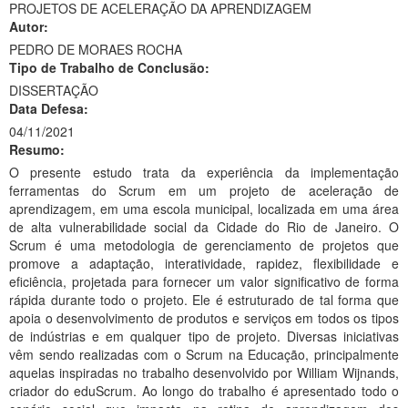
PROJETOS DE ACELERAÇÃO DA APRENDIZAGEM
Ministério da Ciência, Tecnologia, Inovações e Comunicações
Autor:
PEDRO DE MORAES ROCHA
Ministério do Meio Ambiente
Tipo de Trabalho de Conclusão:
DISSERTAÇÃO
Ministério do Turismo
Data Defesa:
04/11/2021
Ministério do Desenvolvimento Regional
Resumo:
Controladoria-Geral da União
O presente estudo trata da experiência da implementação
ferramentas do Scrum em um projeto de aceleração de
Ministério da Mulher, da Família e dos Direitos Humanos
aprendizagem, em uma escola municipal, localizada em uma área
de alta vulnerabilidade social da Cidade do Rio de Janeiro. O
Secretaria-Geral
Scrum é uma metodologia de gerenciamento de projetos que
promove a adaptação, interatividade, rapidez, flexibilidade e
Secretaria de Governo
eficiência, projetada para fornecer um valor significativo de forma
rápida durante todo o projeto. Ele é estruturado de tal forma que
Gabinete de Segurança Institucional
apoia o desenvolvimento de produtos e serviços em todos os tipos
de indústrias e em qualquer tipo de projeto. Diversas iniciativas
Advocacia-Geral da União
vêm sendo realizadas com o Scrum na Educação, principalmente
aquelas inspiradas no trabalho desenvolvido por William Wijnands,
Banco Central do Brasil
criador do eduScrum. Ao longo do trabalho é apresentado todo o