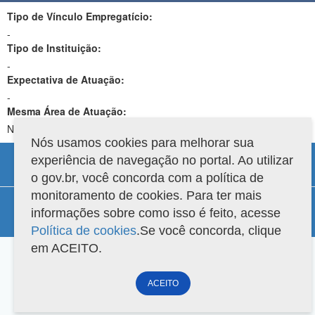
Tipo de Vínculo Empregatício:
-
Tipo de Instituição:
-
Expectativa de Atuação:
-
Mesma Área de Atuação:
Não
Nós usamos cookies para melhorar sua
experiência de navegação no portal. Ao utilizar
o gov.br, você concorda com a política de
monitoramento de cookies. Para ter mais
Compatibilidade
informações sobre como isso é feito, acesse
Versão do sistema: 3.88.9
Copyright 2022 Capes. Todos os direitos reservados.
Política de cookies
.Se você concorda, clique
em ACEITO.
ACEITO