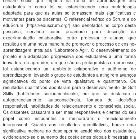
cenário social que impacta na rotina de aprendizagem dos
Planalto
estudantes e como foi se estabelecendo uma metodologia
adaptada para que as aulas se tornassem mais significativas e
motivantes para os discentes. O referencial teórico do Scrum e do
eduScrum (https://eduscrum.org/) são denotados no corpo desta
pesquisa, servindo como preâmbulo para descrição da
experimentação colaborativa entre professor e alunos, que
resultou em uma nova maneira de promover o processo de ensino-
aprendizagem, intitulada “Laboratório Ágil”. O desenvolvimento do
projeto e a adaptação progressiva dos estudantes a uma forma
inovadora de aprender, em que são os protagonistas do processo,
foi estabelecendo um ambiente colaborativo e autônomo de
aprendizagem, levando o grupo de estudantes a atingirem avanços
significativos do ponto de vista qualitativo e quantitativo. Os
resultados qualitativos apontaram para o desenvolvimento de Soft
Skills (habilidades socioemocionais), em que se destacam o
autogerenciamento, autoconsciência, tomada de decisões
responsável, habilidades de relacionamento e consciência social.
Os discentes passaram a ser mais responsáveis e cientes do seu
papel como estudantes e melhoraram o relacionamento
interpessoal. Quanto aos resultados quantitativos, houve uma
significativa melhora no desempenho acadêmico dos estudantes,
evidenciando-se o aumento dos coeficientes globais bimestrais e a