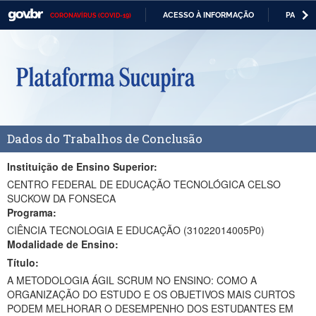
ACESSO À INFORMAÇÃO
PARTICI
CORONAVÍRUS (COVID-19)
Casa Civil
IR
PARA
Ministério da Justiça e Segurança Pública
O
CONTEÚDO
Ministério da Defesa
Ministério das Relações Exteriores
Dados do Trabalhos de Conclusão
Ministério da Economia
Ministério da Infraestrutura
Instituição de Ensino Superior:
CENTRO FEDERAL DE EDUCAÇÃO TECNOLÓGICA CELSO
Ministério da Agricultura, Pecuária e Abastecimento
SUCKOW DA FONSECA
Programa:
Ministério da Educação
CIÊNCIA TECNOLOGIA E EDUCAÇÃO (31022014005P0)
Modalidade de Ensino:
Ministério da Cidadania
Título:
Ministério da Saúde
A METODOLOGIA ÁGIL SCRUM NO ENSINO: COMO A
ORGANIZAÇÃO DO ESTUDO E OS OBJETIVOS MAIS CURTOS
Ministério de Minas e Energia
PODEM MELHORAR O DESEMPENHO DOS ESTUDANTES EM