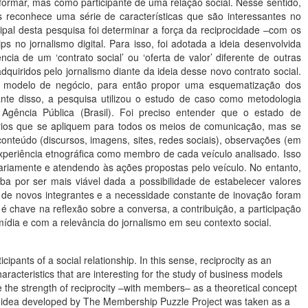
ormar, mas como participante de uma relação social. Nesse sentido,
s reconhece uma série de características que são interessantes no
ipal desta pesquisa foi determinar a força da reciprocidade –com os
 no jornalismo digital. Para isso, foi adotada a ideia desenvolvida
ia de um ‘contrato social’ ou ‘oferta de valor’ diferente de outras
quiridos pelo jornalismo diante da ideia desse novo contrato social.
mo modelo de negócio, para então propor uma esquematização dos
te disso, a pesquisa utilizou o estudo de caso como metodologia
gência Pública (Brasil). Foi preciso entender que o estado de
érios que se apliquem para todos os meios de comunicação, mas se
onteúdo (discursos, imagens, sites, redes sociais), observações (em
experiência etnográfica como membro de cada veículo analisado. Isso
netariamente e atendendo às ações propostas pelo veículo. No entanto,
por ser mais viável dada a possibilidade de estabelecer valores
o de novos integrantes e a necessidade constante de inovação foram
 é chave na reflexão sobre a conversa, a contribuição, a participação
ia e com a relevância do jornalismo em seu contexto social.
ipants of a social relationship. In this sense, reciprocity as an
racteristics that are interesting for the study of business models
 the strength of reciprocity –with members– as a theoretical concept
 the idea developed by The Membership Puzzle Project was taken as a