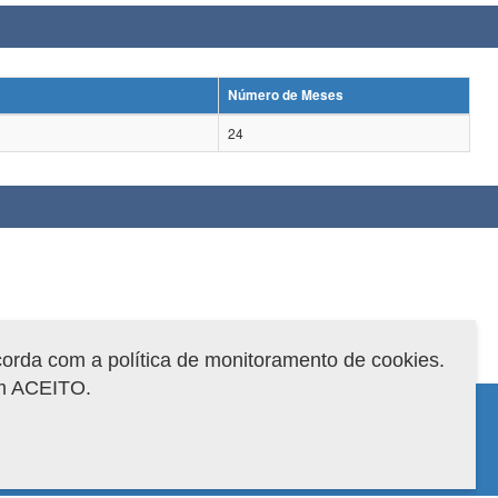
Número de Meses
24
corda com a política de monitoramento de cookies.
em ACEITO.
 do sistema: 3.88.9
Copyright 2022 Capes. Todos os direitos reservados.