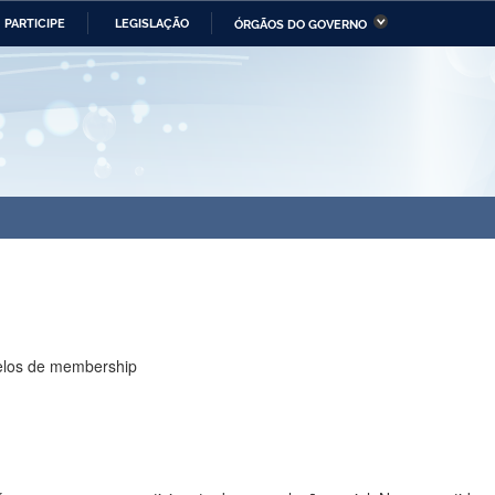
PARTICIPE
LEGISLAÇÃO
ÓRGÃOS DO GOVERNO
stério da Economia
Ministério da Infraestrutura
stério de Minas e Energia
Ministério da Ciência,
Tecnologia, Inovações e
Comunicações
tério da Mulher, da Família
Secretaria-Geral
s Direitos Humanos
lto
elos de membership