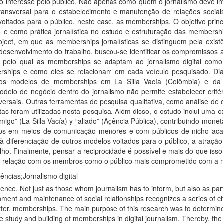
o interesse pelo público. Não apenas como quem o jornalismo deve inf
ransversal para o estabelecimento e manutenção de relações sociai
ltados para o público, neste caso, as memberships. O objetivo princ
 como prática jornalística no estudo e estruturação das memberships
ct, em que as memberships jornalísticas se distinguem pela existênc
desenvolvimento do trabalho, buscou-se identificar os compromissos ad
sso pelo qual as memberships se adaptam ao jornalismo digital co
rships e como eles se relacionam em cada veículo pesquisado. Dian
os modelos de memberships em La Silla Vacía (Colômbia) e da A
odelo de negócio dentro do jornalismo não permite estabelecer crit
ersais. Outras ferramentas de pesquisa qualitativa, como análise de c
as foram utilizadas nesta pesquisa. Além disso, o estudo inclui uma 
amigo” (La Silla Vacía) y “aliado” (Agência Pública), contribuindo mo
 em meios de comunicação menores e com públicos de nicho acaba 
à diferenciação de outros modelos voltados para o público, a atraçã
lho. Finalmente, pensar a reciprocidade é possível e mais do que isso
a relação com os membros como o público mais comprometido com a míd
ncias;Jornalismo digital
ience. Not just as those whom journalism has to inform, but also as partic
hment and maintenance of social relationships recognizes a series of cha
atter, memberships. The main purpose of this research was to determine
 the study and building of memberships in digital journalism. Thereby,