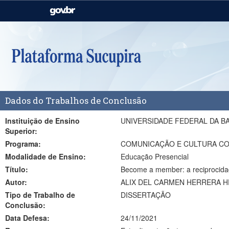
Casa Civil
Ministério da Justiça e
Segurança Pública
Ministério da Agricultura,
Ministério da Educação
Pecuária e Abastecimento
Ministério do Meio Ambiente
Ministério do Turismo
Dados do Trabalhos de Conclusão
Secretaria de Governo
Gabinete de Segurança
Institucional
Instituição de Ensino
UNIVERSIDADE FEDERAL DA B
Superior:
Programa:
COMUNICAÇÃO E CULTURA CO
Modalidade de Ensino:
Educação Presencial
Título:
Become a member: a reciprocida
Autor:
ALIX DEL CARMEN HERRERA 
Tipo de Trabalho de
DISSERTAÇÃO
Conclusão:
Data Defesa:
24/11/2021