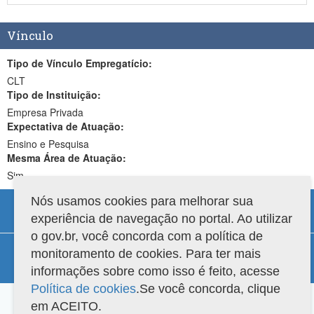
Vínculo
Tipo de Vínculo Empregatício:
CLT
Tipo de Instituição:
Empresa Privada
Expectativa de Atuação:
Ensino e Pesquisa
Mesma Área de Atuação:
Sim
Nós usamos cookies para melhorar sua
experiência de navegação no portal. Ao utilizar
o gov.br, você concorda com a política de
Compatibilidade
monitoramento de cookies. Para ter mais
informações sobre como isso é feito, acesse
Versão do sistema: 3.88.9
Copyright 2022 Capes. Todos os direitos reservados.
Política de cookies
.Se você concorda, clique
em ACEITO.