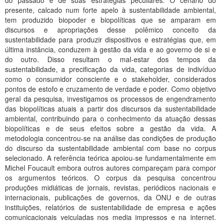
do passado e de suas estratégias peculiares. O cenário do
Planalto
presente, calcado num forte apelo à sustentabilidade ambiental,
tem produzido biopoder e biopolíticas que se amparam em
discursos e apropriações desse polêmico conceito da
sustentabilidade para produzir dispositivos e estratégias que, em
última instância, conduzem à gestão da vida e ao governo de si e
do outro. Disso resultam o mal-estar dos tempos da
sustentabilidade, a precificação da vida, categorias de indivíduo
como o consumidor consciente e o stakeholder, considerados
pontos de estofo e cruzamento de verdade e poder. Como objetivo
geral da pesquisa, investigamos os processos de engendramento
das biopolíticas atuais a partir dos discursos da sustentabilidade
ambiental, contribuindo para o conhecimento da atuação dessas
biopolíticas e de seus efeitos sobre a gestão da vida. A
metodologia concentrou-se na análise das condições de produção
do discurso da sustentabilidade ambiental com base no corpus
selecionado. A referência teórica apoiou-se fundamentalmente em
Michel Foucault embora outros autores compareçam para compor
os argumentos teóricos. O corpus da pesquisa concentrou
produções midiáticas de jornais, revistas, periódicos nacionais e
internacionais, publicações de governos, da ONU e de outras
instituições, relatórios de sustentabilidade de empresa e ações
comunicacionais veiculadas nos media impressos e na internet.