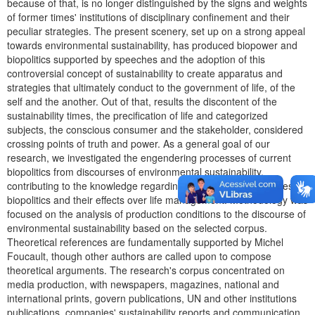
because of that, is no longer distinguished by the signs and weights
of former times' institutions of disciplinary confinement and their
peculiar strategies. The present scenery, set up on a strong appeal
towards environmental sustainability, has produced biopower and
biopolitics supported by speeches and the adoption of this
controversial concept of sustainability to create apparatus and
strategies that ultimately conduct to the government of life, of the
self and the another. Out of that, results the discontent of the
sustainability times, the precification of life and categorized
subjects, the conscious consumer and the stakeholder, considered
crossing points of truth and power. As a general goal of our
research, we investigated the engendering processes of current
biopolitics from discourses of environmental sustainability,
contributing to the knowledge regarding the performance of these
biopolitics and their effects over life management. Methodology was
focused on the analysis of production conditions to the discourse of
environmental sustainability based on the selected corpus.
Theoretical references are fundamentally supported by Michel
Foucault, though other authors are called upon to compose
theoretical arguments. The research's corpus concentrated on
media production, with newspapers, magazines, national and
international prints, govern publications, UN and other institutions
publications, companies' sustainability reports and communication