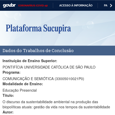
ACESSO À INFORMAÇÃO
PARTICI
CORONAVÍRUS (COVID-19)
Casa Civil
IR
PARA
Ministério da Justiça e Segurança Pública
O
CONTEÚDO
Ministério da Defesa
Ministério das Relações Exteriores
Dados do Trabalhos de Conclusão
Ministério da Economia
Ministério da Infraestrutura
Instituição de Ensino Superior:
PONTIFÍCIA UNIVERSIDADE CATÓLICA DE SÃO PAULO
Ministério da Agricultura, Pecuária e Abastecimento
Programa:
COMUNICAÇÃO E SEMIÓTICA (33005010021P0)
Ministério da Educação
Modalidade de Ensino:
Educação Presencial
Ministério da Cidadania
Título:
Ministério da Saúde
O discurso da sustentabilidade ambiental na produção das
biopolíticas atuais: gestão da vida nos tempos da sustentabilidade
Ministério de Minas e Energia
Autor: