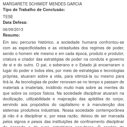
MARGARETE SCHIMIDT MENDES GARCIA
Ministério da Ciência, Tecnologia, Inovações e Comunicações
Tipo de Trabalho de Conclusão:
TESE
Ministério do Meio Ambiente
Data Defesa:
06/09/2013
Ministério do Turismo
Resumo:
Ministério do Desenvolvimento Regional
Em seu percurso histórico, a sociedade humana confrontou-se
com as especificidades e as vicissitudes dos regimes de poder,
Controladoria-Geral da União
sendo o homem ele mesmo e em cada época, produto e produtor,
criatura e criador das estratégias de poder na conduta e governo
Ministério da Mulher, da Família e dos Direitos Humanos
de si e do outro. O pai, o soberano e o Estado já encarnaram o
lugar do poder e todos eles, por meio de estratégias e tecnologias
Secretaria-Geral
próprias, atuaram sobre a vida, para otimizá-la ou mesmo para
tirá-la. As tecnologias de poder renovam-se no tempo e passam de
Secretaria de Governo
materiais a imateriais, incidindo muito mais sobre as mentes do
que sobre os corpos físicos. Na sociedade disciplinar atuaram na
Gabinete de Segurança Institucional
docilização, utilizabilidade e majoração das aptidões do corpo,
servindo aos propósitos do capitalismo e à manutenção dos
Advocacia-Geral da União
sistemas produtivos industriais. Nossa sociedade contemporânea
já não é a disciplinar e, por essa razão, deixou de ser marcada
Banco Central do Brasil
pelos signos e pesos das instituições de confinamento disciplinar