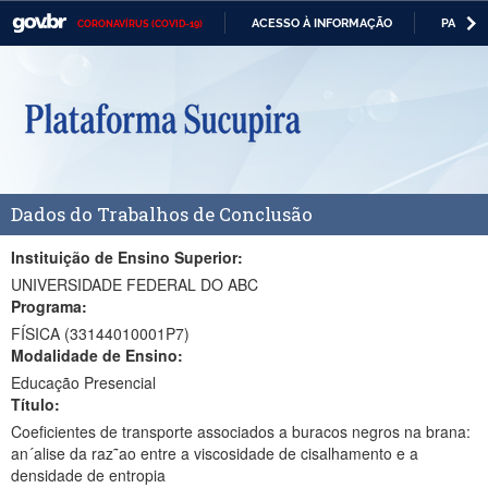
ACESSO À INFORMAÇÃO
PARTICI
CORONAVÍRUS (COVID-19)
Casa Civil
IR
PARA
Ministério da Justiça e Segurança Pública
O
CONTEÚDO
Ministério da Defesa
Ministério das Relações Exteriores
Dados do Trabalhos de Conclusão
Ministério da Economia
Ministério da Infraestrutura
Instituição de Ensino Superior:
UNIVERSIDADE FEDERAL DO ABC
Ministério da Agricultura, Pecuária e Abastecimento
Programa:
FÍSICA (33144010001P7)
Ministério da Educação
Modalidade de Ensino:
Educação Presencial
Ministério da Cidadania
Título:
Ministério da Saúde
Coeficientes de transporte associados a buracos negros na brana:
an´alise da raz˜ao entre a viscosidade de cisalhamento e a
Ministério de Minas e Energia
densidade de entropia