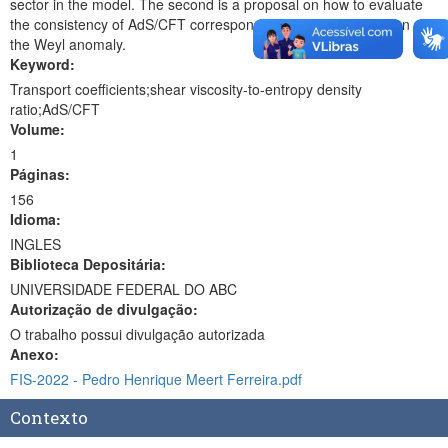
sector in the model. The second is a proposal on how to evaluate
the consistency of AdS/CFT correspondence via the calculation of
the Weyl anomaly.
Keyword:
Transport coefficients;shear viscosity-to-entropy density
ratio;AdS/CFT
Volume:
1
Páginas:
156
Idioma:
INGLES
Biblioteca Depositária:
UNIVERSIDADE FEDERAL DO ABC
Autorização de divulgação:
O trabalho possui divulgação autorizada
Anexo:
FIS-2022 - Pedro Henrique Meert Ferreira.pdf
Contexto