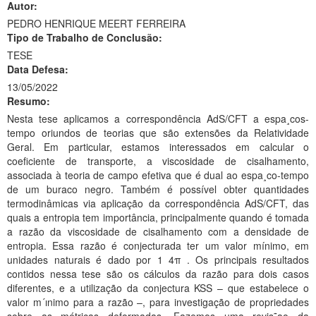
Autor:
Ministério da Ciência, Tecnologia, Inovações e Comunicações
PEDRO HENRIQUE MEERT FERREIRA
Tipo de Trabalho de Conclusão:
Ministério do Meio Ambiente
TESE
Data Defesa:
Ministério do Turismo
13/05/2022
Resumo:
Ministério do Desenvolvimento Regional
Nesta tese aplicamos a correspondência AdS/CFT a espa¸cos-
Controladoria-Geral da União
tempo oriundos de teorias que são extensões da Relatividade
Geral. Em particular, estamos interessados em calcular o
Ministério da Mulher, da Família e dos Direitos Humanos
coeficiente de transporte, a viscosidade de cisalhamento,
associada à teoria de campo efetiva que é dual ao espa¸co-tempo
Secretaria-Geral
de um buraco negro. Também é possível obter quantidades
termodinâmicas via aplicação da correspondência AdS/CFT, das
Secretaria de Governo
quais a entropia tem importância, principalmente quando é tomada
a razão da viscosidade de cisalhamento com a densidade de
Gabinete de Segurança Institucional
entropia. Essa razão é conjecturada ter um valor mínimo, em
unidades naturais é dado por 1 4π . Os principais resultados
Advocacia-Geral da União
contidos nessa tese são os cálculos da razão para dois casos
diferentes, e a utilização da conjectura KSS – que estabelece o
Banco Central do Brasil
valor m´ınimo para a razão –, para investigação de propriedades