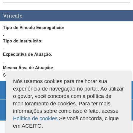
Vínculo
Tipo de Vínculo Empregatício:
-
Tipo de Instituição:
-
Expectativa de Atuação:
-
Mesma Área de Atuação:
Sim
Nós usamos cookies para melhorar sua
experiência de navegação no portal. Ao utilizar
o gov.br, você concorda com a política de
monitoramento de cookies. Para ter mais
Compatibilidade
informações sobre como isso é feito, acesse
Versão do sistema: 3.88.9
Copyright 2022 Capes. Todos os direitos reservados.
Política de cookies
.Se você concorda, clique
em ACEITO.