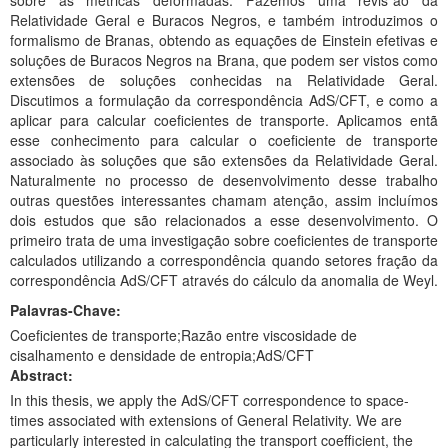
sobre as métricas deformadas. Fazemos uma revis˜ao da
Planalto
Relatividade Geral e Buracos Negros, e também introduzimos o
formalismo de Branas, obtendo as equações de Einstein efetivas e
soluções de Buracos Negros na Brana, que podem ser vistos como
extensões de soluções conhecidas na Relatividade Geral.
Discutimos a formulação da correspondência AdS/CFT, e como a
aplicar para calcular coeficientes de transporte. Aplicamos entã
esse conhecimento para calcular o coeficiente de transporte
associado às soluções que são extensões da Relatividade Geral.
Naturalmente no processo de desenvolvimento desse trabalho
outras questões interessantes chamam atenção, assim incluímos
dois estudos que são relacionados a esse desenvolvimento. O
primeiro trata de uma investigação sobre coeficientes de transporte
calculados utilizando a correspondência quando setores fração da
correspondência AdS/CFT através do cálculo da anomalia de Weyl.
Palavras-Chave:
Coeficientes de transporte;Razão entre viscosidade de
cisalhamento e densidade de entropia;AdS/CFT
Abstract:
In this thesis, we apply the AdS/CFT correspondence to space-
times associated with extensions of General Relativity. We are
particularly interested in calculating the transport coefficient, the