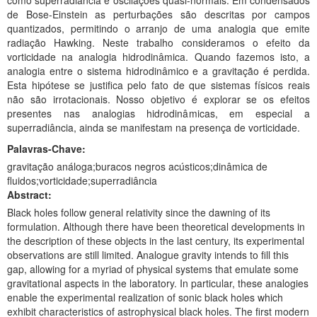
como superradiância e oscilações quasi-normais. Em condensados
Planalto
de Bose-Einstein as perturbações são descritas por campos
quantizados, permitindo o arranjo de uma analogia que emite
radiação Hawking. Neste trabalho consideramos o efeito da
vorticidade na analogia hidrodinâmica. Quando fazemos isto, a
analogia entre o sistema hidrodinâmico e a gravitação é perdida.
Esta hipótese se justifica pelo fato de que sistemas físicos reais
não são irrotacionais. Nosso objetivo é explorar se os efeitos
presentes nas analogias hidrodinâmicas, em especial a
superradiância, ainda se manifestam na presença de vorticidade.
Palavras-Chave:
gravitação análoga;buracos negros acústicos;dinâmica de
fluidos;vorticidade;superradiância
Abstract:
Black holes follow general relativity since the dawning of its
formulation. Although there have been theoretical developments in
the description of these objects in the last century, its experimental
observations are still limited. Analogue gravity intends to fill this
gap, allowing for a myriad of physical systems that emulate some
gravitational aspects in the laboratory. In particular, these analogies
enable the experimental realization of sonic black holes which
exhibit characteristics of astrophysical black holes. The first modern