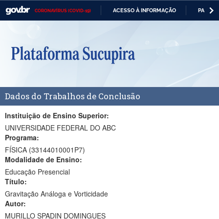
ACESSO À INFORMAÇÃO
PARTICI
CORONAVÍRUS (COVID-19)
Casa Civil
IR
PARA
Ministério da Justiça e Segurança Pública
O
CONTEÚDO
Ministério da Defesa
Ministério das Relações Exteriores
Dados do Trabalhos de Conclusão
Ministério da Economia
Ministério da Infraestrutura
Instituição de Ensino Superior:
UNIVERSIDADE FEDERAL DO ABC
Ministério da Agricultura, Pecuária e Abastecimento
Programa:
FÍSICA (33144010001P7)
Ministério da Educação
Modalidade de Ensino:
Educação Presencial
Ministério da Cidadania
Título:
Ministério da Saúde
Gravitação Análoga e Vorticidade
Autor:
Ministério de Minas e Energia
MURILLO SPADIN DOMINGUES