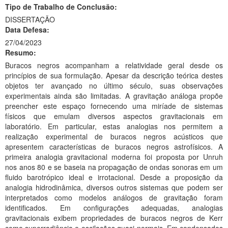
Tipo de Trabalho de Conclusão:
Ministério da Ciência, Tecnologia, Inovações e Comunicações
DISSERTAÇÃO
Data Defesa:
Ministério do Meio Ambiente
27/04/2023
Resumo:
Ministério do Turismo
Buracos negros acompanham a relatividade geral desde os
Ministério do Desenvolvimento Regional
princípios de sua formulação. Apesar da descrição teórica destes
objetos ter avançado no último século, suas observações
Controladoria-Geral da União
experimentais ainda são limitadas. A gravitação análoga propõe
preencher este espaço fornecendo uma miríade de sistemas
Ministério da Mulher, da Família e dos Direitos Humanos
físicos que emulam diversos aspectos gravitacionais em
laboratório. Em particular, estas analogias nos permitem a
Secretaria-Geral
realização experimental de buracos negros acústicos que
apresentem características de buracos negros astrofísicos. A
Secretaria de Governo
primeira analogia gravitacional moderna foi proposta por Unruh
nos anos 80 e se baseia na propagação de ondas sonoras em um
Gabinete de Segurança Institucional
fluido barotrópico ideal e irrotacional. Desde a proposição da
analogia hidrodinâmica, diversos outros sistemas que podem ser
Advocacia-Geral da União
interpretados como modelos análogos de gravitação foram
identificados. Em configurações adequadas, analogias
Banco Central do Brasil
gravitacionais exibem propriedades de buracos negros de Kerr