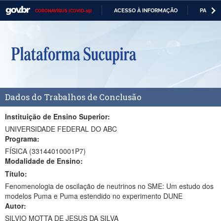
ACESSO À INFORMAÇÃO
PARTICI
CORONAVÍRUS (COVID-19)
Casa Civil
IR
PARA
Ministério da Justiça e Segurança Pública
O
CONTEÚDO
Ministério da Defesa
Ministério das Relações Exteriores
Dados do Trabalhos de Conclusão
Ministério da Economia
Ministério da Infraestrutura
Instituição de Ensino Superior:
UNIVERSIDADE FEDERAL DO ABC
Ministério da Agricultura, Pecuária e Abastecimento
Programa:
FÍSICA (33144010001P7)
Ministério da Educação
Modalidade de Ensino:
Título:
Ministério da Cidadania
Fenomenologia de oscilação de neutrinos no SME: Um estudo dos
Ministério da Saúde
modelos Puma e Puma estendido no experimento DUNE
Autor:
Ministério de Minas e Energia
SILVIO MOTTA DE JESUS DA SILVA