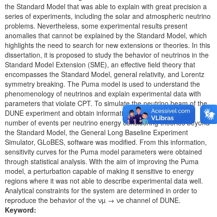
the Standard Model that was able to explain with great precision a
series of experiments, including the solar and atmospheric neutrino
problems. Nevertheless, some experimental results present
anomalies that cannot be explained by the Standard Model, which
highlights the need to search for new extensions or theories. In this
dissertation, it is proposed to study the behavior of neutrinos in the
Standard Model Extension (SME), an effective field theory that
encompasses the Standard Model, general relativity, and Lorentz
symmetry breaking. The Puma model is used to understand the
phenomenology of neutrinos and explain experimental data with
parameters that violate CPT. To simulate the neutrino beam of the
DUNE experiment and obtain information on probabilities and
number of events per neutrino energy considering theories beyond
the Standard Model, the General Long Baseline Experiment
Simulator, GLoBES, software was modified. From this information,
sensitivity curves for the Puma model parameters were obtained
through statistical analysis. With the aim of improving the Puma
model, a perturbation capable of making it sensitive to energy
regions where it was not able to describe experimental data well.
Analytical constraints for the system are determined in order to
reproduce the behavior of the νµ → νe channel of DUNE.
Keyword: