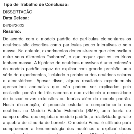
Tipo de Trabalho de Conclusão:
Ministério da Ciência, Tecnologia, Inovações e Comunicações
DISSERTAÇÃO
Data Defesa:
Ministério do Meio Ambiente
06/06/2023
Resumo:
Ministério do Turismo
De acordo com o modelo padrão de partículas elementares os
Ministério do Desenvolvimento Regional
neutrinos são descritos como partículas pouco interativas e sem
massa. No entanto, experimentos demonstraram que eles oscilam
Controladoria-Geral da União
entre seus diferentes "sabores", o que requer que os neutrinos
tenham massa. A hipótese de neutrinos massivos é uma extensão
Ministério da Mulher, da Família e dos Direitos Humanos
do modelo padrão capaz de explicar com grande precisão uma
série de experimentos, incluindo o problema dos neutrinos solares
Secretaria-Geral
e atmosféricos. Apesar disso, alguns resultados experimentais
apresentam anomalias que não podem ser explicadas pela
Secretaria de Governo
oscilação padrão de três sabores o que evidencia a necessidade
de buscar novas extensões ou teorias além do modelo padrão.
Gabinete de Segurança Institucional
Nesta dissertação, é proposto estudar o comportamento dos
neutrinos no Modelo Padrão Estendido (SME), uma teoria de
Advocacia-Geral da União
campo efetiva que engloba o modelo padrão, a relatividade geral e
a quebra de simetria de Lorentz. O modelo Puma é utilizado para
Banco Central do Brasil
compreender a fenomenologia dos neutrinos e explicar dados