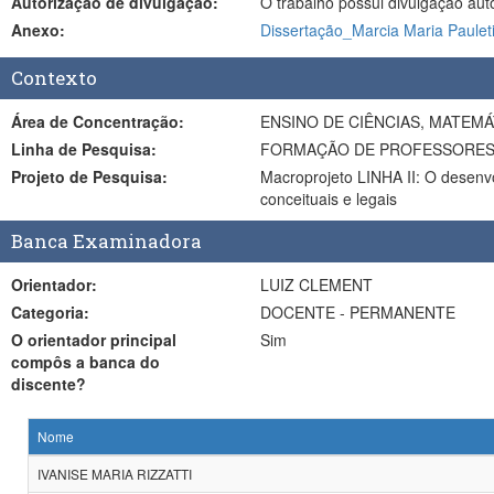
Autorização de divulgação:
O trabalho possui divulgação aut
Anexo:
Dissertação_Marcia Maria Pauleti
Contexto
Área de Concentração:
ENSINO DE CIÊNCIAS, MATEM
Linha de Pesquisa:
FORMAÇÃO DE PROFESSORES N
Projeto de Pesquisa:
Macroprojeto LINHA II: O desenvo
conceituais e legais
Banca Examinadora
Orientador:
LUIZ CLEMENT
Categoria:
DOCENTE - PERMANENTE
O orientador principal
Sim
compôs a banca do
discente?
Nome
IVANISE MARIA RIZZATTI