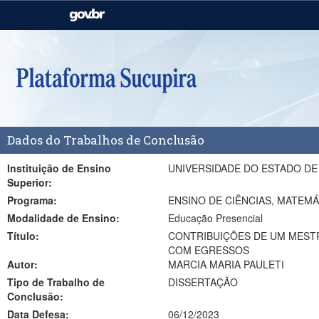
Casa Civil
Ministério da Justiça e
Segurança Pública
Ministério da Agricultura,
Ministério da Educação
Pecuária e Abastecimento
Ministério do Meio Ambiente
Ministério do Turismo
Dados do Trabalhos de Conclusão
Secretaria de Governo
Gabinete de Segurança
Institucional
Instituição de Ensino
UNIVERSIDADE DO ESTADO DE
Superior:
Programa:
ENSINO DE CIÊNCIAS, MATEMÁ
Modalidade de Ensino:
Educação Presencial
Título:
CONTRIBUIÇÕES DE UM MEST
COM EGRESSOS
Autor:
MARCIA MARIA PAULETI
Tipo de Trabalho de
DISSERTAÇÃO
Conclusão:
Data Defesa:
06/12/2023