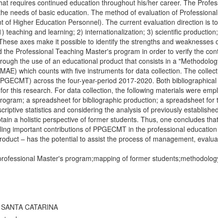
hat requires continued education throughout his/her career. The Profe
the needs of basic education. The method of evaluation of Professiona
 of Higher Education Personnel). The current evaluation direction is t
 teaching and learning; 2) internationalization; 3) scientific producti
hese axes make it possible to identify the strengths and weaknesses o
 the Professional Teaching Master's program in order to verify the cont
rough the use of an educational product that consists in a "Methodolog
) which counts with five instruments for data collection. The collect
PPGECMT) across the four-year-period 2017-2020. Both bibliographical
for this research. For data collection, the following materials were em
 program; a spreadsheet for bibliographic production; a spreadsheet for
riptive statistics and considering the analysis of previously establish
btain a holistic perspective of former students. Thus, one concludes t
vealing important contributions of PPGECMT in the professional educati
Product – has the potential to assist the process of management, evalu
professional Master's program;mapping of former students;methodology
 SANTA CATARINA