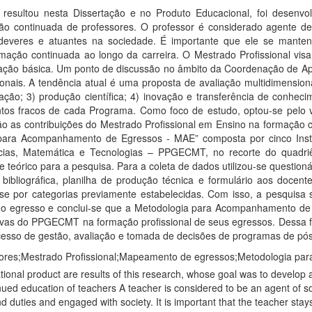
 resultou nesta Dissertação e no Produto Educacional, foi desenvo
ão continuada de professores. O professor é considerado agente de 
e deveres e atuantes na sociedade. É importante que ele se mant
ormação continuada ao longo da carreira. O Mestrado Profissional vis
ção básica. Um ponto de discussão no âmbito da Coordenação de Ape
ionais. A tendência atual é uma proposta de avaliação multidimensi
ação; 3) produção científica; 4) inovação e transferência de conhec
 pontos fracos de cada Programa. Como foco de estudo, optou-se pel
 são as contribuições do Mestrado Profissional em Ensino na formaçã
para Acompanhamento de Egressos - MAE” composta por cinco Instr
ncias, Matemática e Tecnologias – PPGECMT, no recorte do quadriê
rte teórico para a pesquisa. Para a coleta de dados utilizou-se questi
bibliográfica, planilha de produção técnica e formulário aos docent
álise por categorias previamente estabelecidas. Com isso, a pesquisa
 do egresso e conclui-se que a Metodologia para Acompanhamento de
tivas do PPGECMT na formação profissional de seus egressos. Dessa f
ocesso de gestão, avaliação e tomada de decisões de programas de pó
ores;Mestrado Profissional;Mapeamento de egressos;Metodologia par
tional product are results of this research, whose goal was to develop
nued education of teachers A teacher is considered to be an agent of soc
 and duties and engaged with society. It is important that the teacher st