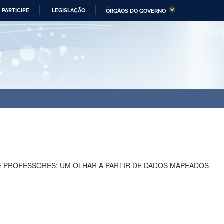
PARTICIPE
LEGISLAÇÃO
ÓRGÃOS DO GOVERNO
stério da Economia
Ministério da Infraestrutura
stério de Minas e Energia
Ministério da Ciência,
Tecnologia, Inovações e
Comunicações
tério da Mulher, da Família
Secretaria-Geral
s Direitos Humanos
lto
 PROFESSORES: UM OLHAR A PARTIR DE DADOS MAPEADOS