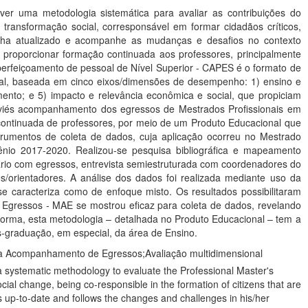
lver uma metodologia sistemática para avaliar as contribuições do
transformação social, corresponsável em formar cidadãos críticos,
enha atualizado e acompanhe as mudanças e desafios no contexto
a proporcionar formação continuada aos professores, principalmente
rfeiçoamento de pessoal de Nível Superior - CAPES é o formato de
onal, baseada em cinco eixos/dimensões de desempenho: 1) ensino e
imento; e 5) impacto e relevância econômica e social, que propiciam
o viés acompanhamento dos egressos de Mestrados Profissionais em
o continuada de professores, por meio de um Produto Educacional que
umentos de coleta de dados, cuja aplicação ocorreu no Mestrado
nio 2017-2020. Realizou-se pesquisa bibliográfica e mapeamento
onário com egressos, entrevista semiestruturada com coordenadores do
es/orientadores. A análise dos dados foi realizada mediante uso da
 se caracteriza como de enfoque misto. Os resultados possibilitaram
 Egressos - MAE se mostrou eficaz para coleta de dados, revelando
orma, esta metodologia – detalhada no Produto Educacional – tem a
s-graduação, em especial, da área de Ensino.
a Acompanhamento de Egressos;Avaliação multidimensional
 a systematic methodology to evaluate the Professional Master's
ial change, being co-responsible in the formation of citizens that are
ays up-to-date and follows the changes and challenges in his/her