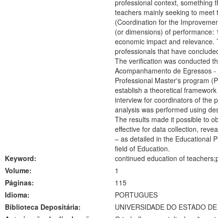
professional context, something t
teachers mainly seeking to meet 
(Coordination for the Improvement
(or dimensions) of performance: 1)
economic impact and relevance. T
professionals that have concluded
The verification was conducted th
Acompanhamento de Egressos - MAE
Professional Master's program (
establish a theoretical framework 
interview for coordinators of the
analysis was performed using desc
The results made it possible to o
effective for data collection, re
– as detailed in the Educational 
field of Education.
Keyword:
continued education of teachers;
Volume:
1
Páginas:
115
Idioma:
PORTUGUES
Biblioteca Depositária:
UNIVERSIDADE DO ESTADO DE