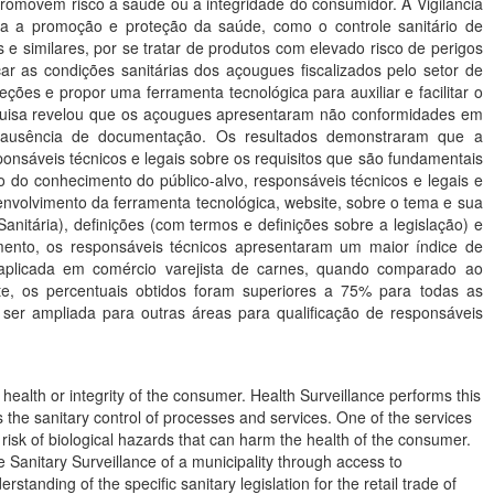
omovem risco à saúde ou à integridade do consumidor. A Vigilância
ara a promoção e proteção da saúde, como o controle sanitário de
 e similares, por se tratar de produtos com elevado risco de perigos
ar as condições sanitárias dos açougues fiscalizados pelo setor de
ões e propor uma ferramenta tecnológica para auxiliar e facilitar o
esquisa revelou que os açougues apresentaram não conformidades em
o ausência de documentação. Os resultados demonstraram que a
onsáveis técnicos e legais sobre os requisitos que são fundamentais
 do conhecimento do público-alvo, responsáveis técnicos e legais e
envolvimento da ferramenta tecnológica, website, sobre o tema e sua
Sanitária), definições (com termos e definições sobre a legislação) e
imento, os responsáveis técnicos apresentaram um maior índice de
 aplicada em comércio varejista de carnes, quando comparado ao
te, os percentuais obtidos foram superiores a 75% para todas as
 ser ampliada para outras áreas para qualificação de responsáveis
 health or integrity of the consumer. Health Surveillance performs this
s the sanitary control of processes and services. One of the services
risk of biological hazards that can harm the health of the consumer.
e Sanitary Surveillance of a municipality through access to
tanding of the specific sanitary legislation for the retail trade of