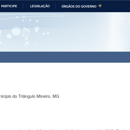
PARTICIPE
LEGISLAÇÃO
ÓRGÃOS DO GOVERNO
stério da Economia
Ministério da Infraestrutura
stério de Minas e Energia
Ministério da Ciência,
Tecnologia, Inovações e
Comunicações
tério da Mulher, da Família
Secretaria-Geral
s Direitos Humanos
lto
icípio do Triângulo Mineiro, MG