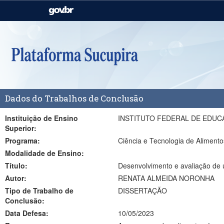
Casa Civil
Ministério da Justiça e
Segurança Pública
Ministério da Agricultura,
Ministério da Educação
Pecuária e Abastecimento
Ministério do Meio Ambiente
Ministério do Turismo
Dados do Trabalhos de Conclusão
Secretaria de Governo
Gabinete de Segurança
Institucional
Instituição de Ensino
INSTITUTO FEDERAL DE EDUC
Superior:
Programa:
Ciência e Tecnologia de Alimen
Modalidade de Ensino:
Título:
Desenvolvimento e avaliação de 
Autor:
RENATA ALMEIDA NORONHA
Tipo de Trabalho de
DISSERTAÇÃO
Conclusão:
Data Defesa:
10/05/2023