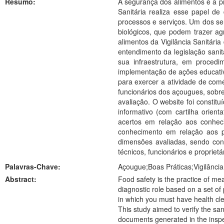
Resumo:
A segurança dos alimentos é a p
Sanitária realiza esse papel d
processos e serviços. Um dos ser
biológicos, que podem trazer ag
alimentos da Vigilância Sanitári
entendimento da legislação sani
sua infraestrutura, em proced
implementação de ações educativa
para exercer a atividade de com
funcionários dos açougues, sobre
avaliação. O website foi constitu
informativo (com cartilha orie
acertos em relação aos conhec
conhecimento em relação aos pr
dimensões avaliadas, sendo cons
técnicos, funcionários e propriet
Palavras-Chave:
Açougue;Boas Práticas;Vigilância
Abstract:
Food safety is the practice of mea
diagnostic role based on a set of 
in which you must have health cle
This study aimed to verify the san
documents generated in the inspect