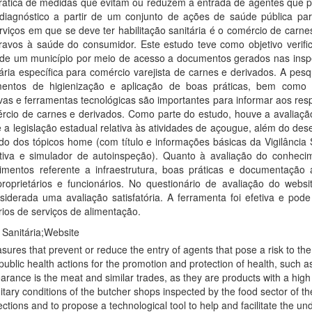
rática de medidas que evitam ou reduzem a entrada de agentes que pr
e diagnóstico a partir de um conjunto de ações de saúde pública p
viços em que se deve ter habilitação sanitária é o comércio de carnes
ravos à saúde do consumidor. Este estudo teve como objetivo verific
a de um município por meio de acesso a documentos gerados nas inspeç
tária específica para comércio varejista de carnes e derivados. A p
imentos de higienização e aplicação de boas práticas, bem com
s e ferramentas tecnológicas são importantes para informar aos resp
ércio de carnes e derivados. Como parte do estudo, houve a avaliação
 a legislação estadual relativa às atividades de açougue, além do des
ído dos tópicos home (com título e informações básicas da Vigilância 
ntativa e simulador de autoinspeção). Quanto à avaliação do conhec
imentos referente a infraestrutura, boas práticas e documentação
oprietários e funcionários. No questionário de avaliação do websi
iderada uma avaliação satisfatória. A ferramenta foi efetiva e pode
ários de serviços de alimentação.
 Sanitária;Website
sures that prevent or reduce the entry of agents that pose a risk to the
public health actions for the promotion and protection of health, such a
arance is the meat and similar trades, as they are products with a high 
itary conditions of the butcher shops inspected by the food sector of th
ions and to propose a technological tool to help and facilitate the unders