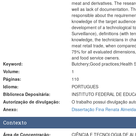
meat and derivatives. The researc
well as lack of documentation. Th
responsible about the requirement
knowledge of the target audience, 
development of a technological too
Surveillance), definitions (with t
knowledge, the technicians in cha
meat retail trade, when compared
75% for all evaluated dimensions,
and food service owners.
Keyword:
Butchery;Good practices;Health S
Volume:
1
Páginas:
110
Idioma:
PORTUGUES
Biblioteca Depositária:
INSTITUTO FEDERAL DE EDUC
Autorização de divulgação:
O trabalho possui divulgação aut
Anexo:
Dissertação Fina Renata Almeida
Contexto
Área de Concentração:
CIÊNCIA E TECNOLOGIA DE A