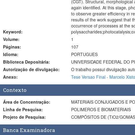
(CGT). Structural, morphological 
again identified. At this stage, p
to observe greater efficiency in r
results of the work suggest that t
occurrence of processes at the sol
Keyword:
polysaccharides;photocatalysis;o
Volume:
1
Páginas:
107
Idioma:
PORTUGUES
Biblioteca Depositária:
UNIVERSIDADE FEDERAL DO PI
Autorização de divulgação:
O trabalho possui divulgação aut
Anexo:
Tese Versao Final - Marcelo Xisto
Contexto
Área de Concentração:
MATERIAIS CONJUGADOS E P
Linha de Pesquisa:
POLIMEROS E BIOMATERIAIS
Projeto de Pesquisa:
COMPÓSITOS DE (TiO2/GOMA
Banca Examinadora