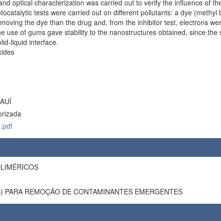
and optical characterization was carried out to verify the influence of
hotocatalytic tests were carried out on different pollutants: a dye (methy
emoving the dye than the drug and, from the inhibitor test, electrons wer
he use of gums gave stability to the nanostructures obtained, since the 
id-liquid interface.
xides
AUÍ
orizada
.pdf
OLIMÉRICOS
S) PARA REMOÇÃO DE CONTAMINANTES EMERGENTES