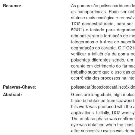
Resumo:
As gomas são polissacarídeos de 
às nanopartículas. Pode ser ob
síntese mais ecológica e renováv
TiO2 nanoestruturado, para ser 
5GGT) e testado para degradaçã
demonstraram a formação de meso
fotogerados e à área de superfí
degradação do corante. O TiO2 fo
verificar a influência da goma n
poluentes diferentes sendo, um
corante em detrimento do fármaco
trabalho sugere que o uso das go
ocorrência dos processos na inter
Palavras-Chave:
polissacarídeos;fotocatálise;óxid
Abstract:
Gums are long-chain, high molecul
It can be obtained from seaweed e
this work was produced with the a
applications. Initially, TiO2 was
The anatase phase was confirmed 
dye was obtained when the least a
after successive cycles was demo