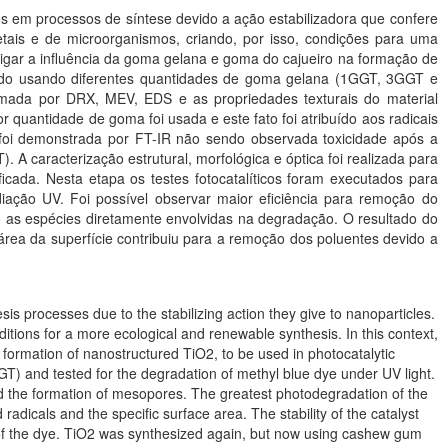
os em processos de síntese devido a ação estabilizadora que confere
tais e de microorganismos, criando, por isso, condições para uma
stigar a influência da goma gelana e goma do cajueiro na formação de
tizado usando diferentes quantidades de goma gelana (1GGT, 3GGT e
rmada por DRX, MEV, EDS e as propriedades texturais do material
uantidade de goma foi usada e este fato foi atribuído aos radicais
s, foi demonstrada por FT-IR não sendo observada toxicidade após a
A caracterização estrutural, morfológica e óptica foi realizada para
ficada. Nesta etapa os testes fotocatalíticos foram executados para
iação UV. Foi possível observar maior eficiência para remoção do
mo as espécies diretamente envolvidas na degradação. O resultado do
área da superfície contribuiu para a remoção dos poluentes devido a
 processes due to the stabilizing action they give to nanoparticles.
tions for a more ecological and renewable synthesis. In this context,
formation of nanostructured TiO2, to be used in photocatalytic
T) and tested for the degradation of methyl blue dye under UV light.
 the formation of mesopores. The greatest photodegradation of the
icals and the specific surface area. The stability of the catalyst
 of the dye. TiO2 was synthesized again, but now using cashew gum