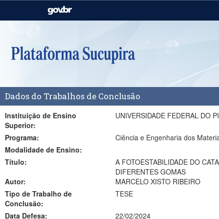
Casa Civil
Ministério da Justiça e
Segurança Pública
Ministério da Agricultura,
Ministério da Educação
Pecuária e Abastecimento
Ministério do Meio Ambiente
Ministério do Turismo
Dados do Trabalhos de Conclusão
Secretaria de Governo
Gabinete de Segurança
Institucional
Instituição de Ensino
UNIVERSIDADE FEDERAL DO PI
Superior:
Programa:
Ciência e Engenharia dos Mater
Modalidade de Ensino:
Título:
A FOTOESTABILIDADE DO CAT
DIFERENTES GOMAS
Autor:
MARCELO XISTO RIBEIRO
Tipo de Trabalho de
TESE
Conclusão:
Data Defesa:
22/02/2024