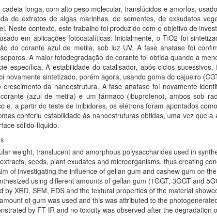
cadeia longa, com alto peso molecular, translúcidos e amorfos, usad
tida de extratos de algas marinhas, de sementes, de exsudatos vege
el. Neste contexto, este trabalho foi produzido com o objetivo de inve
usado em aplicações fotocatalíticas. Inicialmente, o TiO2 foi sinte
o do corante azul de metila, sob luz UV. A fase anatase foi confi
poros. A maior fotodegradação de corante foi obtida quando a menor q
cie específica. A estabilidade do catalisador, após ciclos sucessivo
i novamente sintetizado, porém agora, usando goma do cajueiro (CGT). 
o crescimento da nanoestrutura. A fase anatase foi novamente identi
 corante (azul de metila) e um fármaco (ibuprofeno), ambos sob rad
 e, a partir do teste de inibidores, os elétrons foram apontados co
mas conferiu estabilidade às nanoestruturas obtidas, uma vez que a 
face sólido-líquido.
os
ar weight, translucent and amorphous polysaccharides used in synthesis
xtracts, seeds, plant exudates and microorganisms, thus creating condi
im of investigating the influence of gellan gum and cashew gum on the 
 synthesized using different amounts of gellan gum (1GGT, 3GGT and 5GG
by XRD, SEM, EDS and the textural properties of the material showed
mount of gum was used and this was attributed to the photogenerated rad
nstrated by FT-IR and no toxicity was observed after the degradation