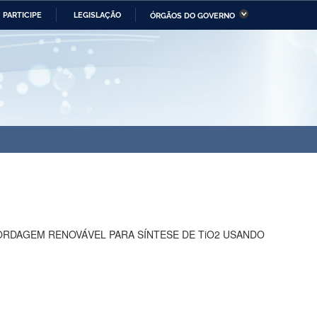
PARTICIPE
LEGISLAÇÃO
ÓRGÃOS DO GOVERNO
stério da Economia
Ministério da Infraestrutura
stério de Minas e Energia
Ministério da Ciência,
Tecnologia, Inovações e
Comunicações
tério da Mulher, da Família
Secretaria-Geral
s Direitos Humanos
lto
ORDAGEM RENOVÁVEL PARA SÍNTESE DE TiO2 USANDO