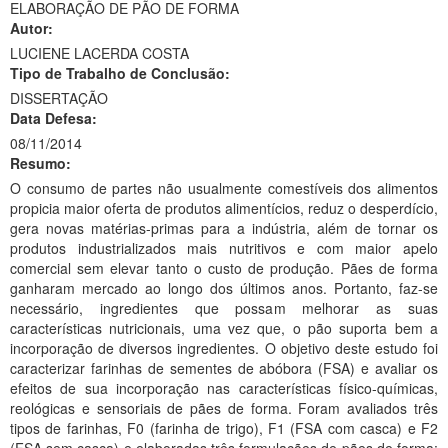
ELABORAÇÃO DE PÃO DE FORMA
Ministério da Ciência, Tecnologia, Inovações e Comunicações
Autor:
LUCIENE LACERDA COSTA
Ministério do Meio Ambiente
Tipo de Trabalho de Conclusão:
DISSERTAÇÃO
Ministério do Turismo
Data Defesa:
08/11/2014
Ministério do Desenvolvimento Regional
Resumo:
Controladoria-Geral da União
O consumo de partes não usualmente comestíveis dos alimentos
propicia maior oferta de produtos alimentícios, reduz o desperdício,
Ministério da Mulher, da Família e dos Direitos Humanos
gera novas matérias-primas para a indústria, além de tornar os
produtos industrializados mais nutritivos e com maior apelo
Secretaria-Geral
comercial sem elevar tanto o custo de produção. Pães de forma
ganharam mercado ao longo dos últimos anos. Portanto, faz-se
Secretaria de Governo
necessário, ingredientes que possam melhorar as suas
características nutricionais, uma vez que, o pão suporta bem a
Gabinete de Segurança Institucional
incorporação de diversos ingredientes. O objetivo deste estudo foi
caracterizar farinhas de sementes de abóbora (FSA) e avaliar os
Advocacia-Geral da União
efeitos de sua incorporação nas características físico-químicas,
reológicas e sensoriais de pães de forma. Foram avaliados três
Banco Central do Brasil
tipos de farinhas, F0 (farinha de trigo), F1 (FSA com casca) e F2