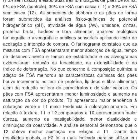
(FSA sem casca) e elaboradas três formulações de pães de forma:
Planalto
0% de FSA (controle), 30% de FSA com casca (T1) e 30% de FSA
sem casca (T2). As sementes de abóbora e os pães de forma
foram submetidos às análises físico-químicas de potencial
hidrogeniônico (pH), atividade de água (Aw), umidade, cinzas,
proteína bruta, lipídeos e fibra alimentar, análises reológicas
farinografia e alveografia e análises sensoriais aplicando teste de
aceitação e intenção de compra. O farinograma constatou que as
misturas com FSA apresentaram menor absorção de água, tempo
de desenvolvimento e tempo de estabilidade e os alveogramas
evidenciaram redução da tenacidade, da extensibilidade e do
índice de deformação. No que concerne à composição química a
adição de FSA melhorou as características químicas dos pães
houve incremento no teor de proteína, lipídeos e fibra alimentar,
além de redução no teor de carboidratos e do valor calórico. Os
pães com FSA apresentaram menor luminosidade e aumento na
saturação da cor do produto, T2 apresentou maior tendência à
coloração verde e T1 maior tendência à coloração amarela. Em
relação à textura, T1 e T2 comparados a T0 apresentaram maior
dureza, aumento da mastigabilidade, menor elasticidade e
diminuição da coesividade. A análise sensorial demonstrou que o
T2 obteve melhor aceitação em relação a T1. Diante dos
resultados globais, a F2 foi a mais indicada para se utilizar em