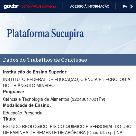
ACESSO À INFORMAÇÃO
PARTICI
CORONAVÍRUS (COVID-19)
Casa Civil
IR
PARA
Ministério da Justiça e Segurança Pública
O
CONTEÚDO
Ministério da Defesa
Ministério das Relações Exteriores
Dados do Trabalhos de Conclusão
Ministério da Economia
Ministério da Infraestrutura
Instituição de Ensino Superior:
INSTITUTO FEDERAL DE EDUCAÇÃO, CIÊNCIA E TECNOLOGIA
Ministério da Agricultura, Pecuária e Abastecimento
DO TRIÂNGULO MINEIRO
Programa:
Ministério da Educação
Ciência e Tecnologia de Alimentos (32048017001P9)
Modalidade de Ensino:
Ministério da Cidadania
Educação Presencial
Título:
Ministério da Saúde
ESTUDO REOLÓGICO, FÍSICO-QUÍMICO E SENSORIAL DO USO
Ministério de Minas e Energia
DE FARINHA DE SEMENTE DE ABÓBORA (Cucurbita sp.) NA