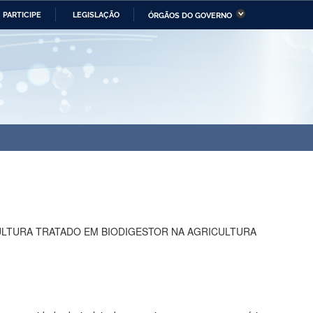
PARTICIPE
LEGISLAÇÃO
ÓRGÃOS DO GOVERNO
stério da Economia
Ministério da Infraestrutura
stério de Minas e Energia
Ministério da Ciência,
Tecnologia, Inovações e
Comunicações
tério da Mulher, da Família
Secretaria-Geral
s Direitos Humanos
lto
ULTURA TRATADO EM BIODIGESTOR NA AGRICULTURA