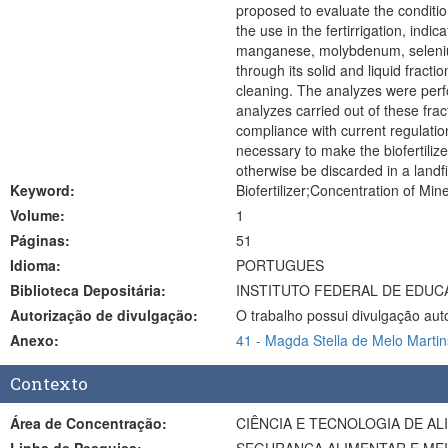
proposed to evaluate the condition
the use in the fertirrigation, ind
manganese, molybdenum, selenium, 
through its solid and liquid fracti
cleaning. The analyzes were perfo
analyzes carried out of these f
compliance with current regulation
necessary to make the biofertiliz
otherwise be discarded in a landfil
Keyword:
Biofertilizer;Concentration of Min
Volume:
1
Páginas:
51
Idioma:
PORTUGUES
Biblioteca Depositária:
INSTITUTO FEDERAL DE EDUC
Autorização de divulgação:
O trabalho possui divulgação aut
Anexo:
41 - Magda Stella de Melo Martin
Contexto
Área de Concentração:
CIÊNCIA E TECNOLOGIA DE A