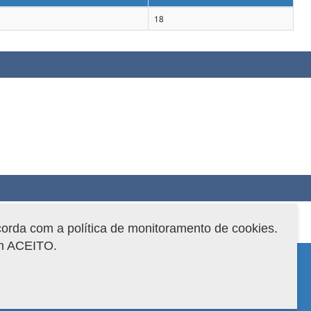
18
corda com a política de monitoramento de cookies.
em ACEITO.
 do sistema: 3.88.9
Copyright 2022 Capes. Todos os direitos reservados.