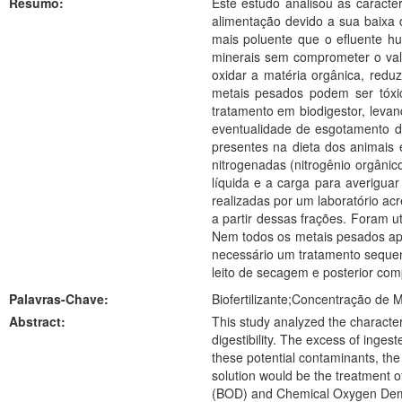
Resumo:
Este estudo analisou as caracte
alimentação devido a sua baixa d
mais poluente que o efluente humano. Para a redução desses potenciais contaminantes pode-se utilizar a dieta com enzima fitase que 
minerais sem comprometer o valo
oxidar a matéria orgânica, red
metais pesados podem ser tóxico
tratamento em biodigestor, levan
eventualidade de esgotamento do
presentes na dieta dos animais
nitrogenadas (nitrogênio orgânic
líquida e a carga para averiguar
realizadas por um laboratório ac
a partir dessas frações. Foram utilizadas como parâmetros as resoluções do Conselho Nacional de Meio Ambiente – CONAMA 357/2005, 375/2006, 396/2008 e 430/2011.
Nem todos os metais pesados ap
necessário um tratamento sequenc
leito de secagem e posterior com
Palavras-Chave:
Biofertilizante;Concentração de M
Abstract:
This study analyzed the characteri
digestibility. The excess of inge
these potential contaminants, the
solution would be the treatment o
(BOD) and Chemical Oxygen Demand 