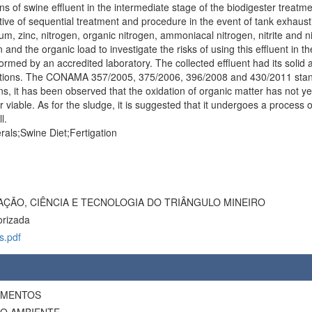
s of swine effluent in the intermediate stage of the biodigester treatmen
icative of sequential treatment and procedure in the event of tank exhaust
zinc, nitrogen, organic nitrogen, ammoniacal nitrogen, nitrite and nit
on and the organic load to investigate the risks of using this effluent in t
rmed by an accredited laboratory. The collected effluent had its solid a
ractions. The CONAMA 357/2005, 375/2006, 396/2008 and 430/2011 stan
s, it has been observed that the oxidation of organic matter has not ye
er viable. As for the sludge, it is suggested that it undergoes a proces
l.
erals;Swine Diet;Fertigation
AÇÃO, CIÊNCIA E TECNOLOGIA DO TRIÂNGULO MINEIRO
orizada
s.pdf
LIMENTOS