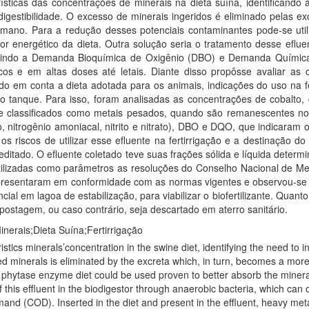
rísticas das concentrações de minerais na dieta suína, identificand
igestibilidade. O excesso de minerais ingeridos é eliminado pelas e
é capaz de absorver melhor os
r energético da dieta. Outra solução seria o tratamento desse eflue
uzindo a Demanda Bioquímica de Oxigênio (DBO) e Demanda Química d
s e em altas doses até letais. Diante disso propôsse avaliar as c
do em conta a dieta adotada para os animais, indicações do uso na fe
 tanque. Para isso, foram analisadas as concentrações de cobalto, c
 e classificados como metais pesados, quando são remanescentes no
o, nitrogênio amoniacal, nitrito e nitrato), DBO e DQO, que indicaram 
 os riscos de utilizar esse efluente na fertirrigação e a destinação
reditado. O efluente coletado teve suas frações sólida e líquida deter
resentaram em conformidade com as normas vigentes e observou-se q
ial em lagoa de estabilização, para viabilizar o biofertilizante. Qua
postagem, ou caso contrário, seja descartado em aterro sanitário.
inerais;Dieta Suína;Fertirrigação
stics minerals’concentration in the swine diet, identifying the need to in
sted minerals is eliminated by the excreta which, in turn, becomes a mor
 phytase enzyme diet could be used proven to better absorb the mineral
f this effluent in the biodigestor through anaerobic bacteria, which c
(COD). Inserted in the diet and present in the effluent, heavy metals 