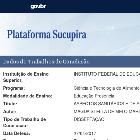
Casa Civil
Ministério da Justiça e
Segurança Pública
Ministério da Agricultura,
Ministério da Educação
Pecuária e Abastecimento
Ministério do Meio Ambiente
Ministério do Turismo
Dados do Trabalhos de Conclusão
Secretaria de Governo
Gabinete de Segurança
Institucional
Instituição de Ensino
INSTITUTO FEDERAL DE EDUC
Superior:
Programa:
Ciência e Tecnologia de Alimen
Modalidade de Ensino:
Educação Presencial
Título:
ASPECTOS SANITÁRIOS E DE 
Autor:
MAGDA STELLA DE MELO MAR
Tipo de Trabalho de
DISSERTAÇÃO
Conclusão:
Data Defesa:
27/04/2017