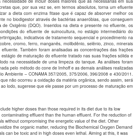
o a necessidade de incluir doses maiores que as necessárias em sua
xcretas que, por sua vez se, em termos absolutos, torna um efluente
nte no biodigestor através de bactérias anaeróbias, que conseguem
e Oxigênio (DQO). Inseridos na dieta e presente no efluente, os
ondições do efluente de suinocultura, no estágio intermediário do
rtirrigação, indicativos de tratamento sequencial e procedimento na
obre, cromo, ferro, manganês, molibdênio, selênio, zinco, minerais
 efluente. Também foram analisadas as concentrações das frações
o estágio de maturação do efluente tratado nas suas frações sólida e
 do lodo na necessidade de uma limpeza do tanque. As análises foram
minada pelo método do cone de Imhoff e as demais análises realizadas
ue não ocorreu a oxidação da matéria orgânica, sendo assim, será
nto ao lodo, sugerese que ele passe por um processo de maturação em
clude higher doses than those required in its diet due to its low
e contaminating effluent than the human effluent. For the reduction of
s without compromising the energetic value of the diet. Other
an oxidize the organic matter, reducing the Biochemical Oxygen Demand
can be toxic and in high doses even lethal. Aiming at this, it was