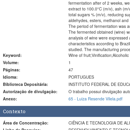
fermentation after of 2 weeks, were
extract to 100.0°C (m/v), ash (m/v
total sugars % (m/v), reducing sug
aldehydes, esters, methanol and 
The period of fermentation was ass
The fermented obtained (wine) was
analysis of wine were expressed a
characteristics according to Braz
studied. The manufacturing process 
Keyword:
Wine of fruit;Vinification;Alcoholi
Volume:
1
Páginas:
47
Idioma:
PORTUGUES
Biblioteca Depositária:
INSTITUTO FEDERAL DE EDUC
Autorização de divulgação:
O trabalho possui divulgação aut
Anexo:
65 - Luiza Resende Vilela.pdf
Contexto
Área de Concentração:
CIÊNCIA E TECNOLOGIA DE A