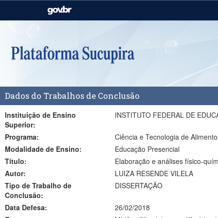
Casa Civil
Ministério da Justiça e
Segurança Pública
Ministério da Agricultura,
Ministério da Educação
Pecuária e Abastecimento
Ministério do Meio Ambiente
Ministério do Turismo
Dados do Trabalhos de Conclusão
Secretaria de Governo
Gabinete de Segurança
Institucional
Instituição de Ensino
INSTITUTO FEDERAL DE EDUC
Superior:
Programa:
Ciência e Tecnologia de Alimen
Modalidade de Ensino:
Educação Presencial
Título:
Elaboração e análises físico-quím
Autor:
LUIZA RESENDE VILELA
Tipo de Trabalho de
DISSERTAÇÃO
Conclusão:
Data Defesa:
26/02/2018