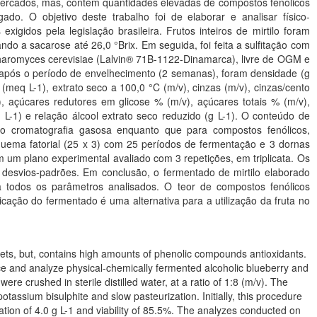
s mercados, mas, contém quantidades elevadas de compostos fenólicos
o. O objetivo deste trabalho foi de elaborar e analisar físico-
igidos pela legislação brasileira. Frutos inteiros de mirtilo foram
ndo a sacarose até 26,0 °Brix. Em seguida, foi feita a sulfitação com
ccharomyces cerevisiae (Lalvin® 71B-1122-Dinamarca), livre de OGM e
o após o período de envelhecimento (2 semanas), foram densidade (g
xa (meq L-1), extrato seco a 100,0 °C (m/v), cinzas (m/v), cinzas/cento
-1), açúcares redutores em glicose % (m/v), açúcares totais % (m/v),
 L-1) e relação álcool extrato seco reduzido (g L-1). O conteúdo de
ando cromatografia gasosa enquanto que para compostos fenólicos,
quema fatorial (25 x 3) com 25 períodos de fermentação e 3 dornas
m um plano experimental avaliado com 3 repetições, em triplicata. Os
 desvios-padrões. Em conclusão, o fermentado de mirtilo elaborado
ra todos os parâmetros analisados. O teor de compostos fenólicos
cação do fermentado é uma alternativa para a utilização da fruta no
kets, but, contains high amounts of phenolic compounds antioxidants.
uce and analyze physical-chemically fermented alcoholic blueberry and
re crushed in sterile distilled water, at a ratio of 1:8 (m/v). The
tassium bisulphite and slow pasteurization. Initially, this procedure
on of 4.0 g L-1 and viability of 85.5%. The analyzes conducted on