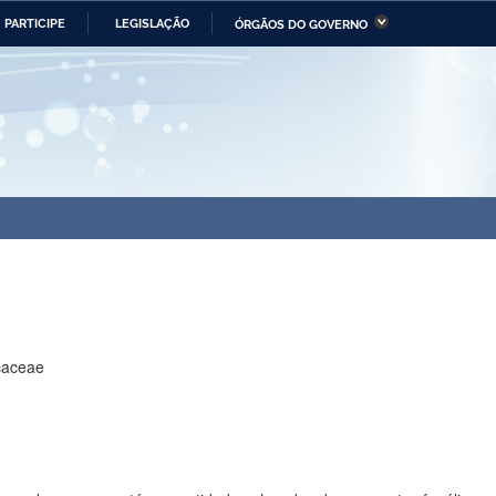
PARTICIPE
LEGISLAÇÃO
ÓRGÃOS DO GOVERNO
stério da Economia
Ministério da Infraestrutura
stério de Minas e Energia
Ministério da Ciência,
Tecnologia, Inovações e
Comunicações
tério da Mulher, da Família
Secretaria-Geral
s Direitos Humanos
lto
icaceae