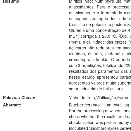
Resumo:
Mirtilos (Vaccinium myrtillus) i
antioxidantes. Para o processa
quimicamente o fermentado alcoól
esmagados em água destilada estér
bissulfito de potássio e pasteur
Glúten a uma concentração de 4,
mL-1) corrigida a 20,0 °C, ºBrix, 
(m/m), alcalinidade das cinzas (
açúcares não redutores em sacaro
aldeídos, ésteres, metanol e á
cromatografia líquida. O períod
com 3 repetições, totalizando 22
resultados dos parâmetros das a
nesse estudo apresentou caract
apresentou valores muito superio
setor industrial de fruticultura.
Palavras-Chave:
Vinho de fruta;Vinificação;Ferme
Abstract:
Blueberries (Vaccinium myrtillus)
For the processing of wines, thes
check whether the results are in a
chaptalisation was performed by ad
inoculated Saccharomyces cerevis