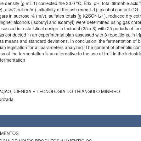
 density (g mL-1) corrected the 20.0 °C, Brix, pH, total titratable acidity
), ash/Cent (m/m), alkalinity of the ash (meq L-1), alcohol content (°G. 
ars in sucrose % (m/v), sulfates totals (g K2SO4 L-1), reduced dry extr
higher alcohols (isobutyl and isoamyl) were determined using gas chr
essed in a statistical design in factorial (25 x 3) with 25 periods of fer
 conducted in an experimental plan assessed with 3 repetitions, in trip
s means and standard deviations. In conclusion, the fermentation of b
ilian legislation for all parameters analyzed. The content of phenolic
of the fermentation is an alternative to the use of fruit in the industrial
c fermentation
AÇÃO, CIÊNCIA E TECNOLOGIA DO TRIÂNGULO MINEIRO
orizada
LIMENTOS