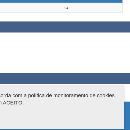
24
corda com a política de monitoramento de cookies.
em ACEITO.
 do sistema: 3.88.9
Copyright 2022 Capes. Todos os direitos reservados.