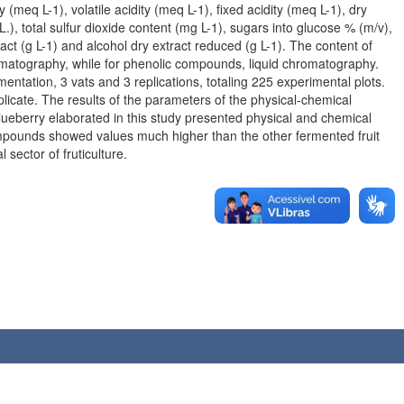
 (meq L-1), volatile acidity (meq L-1), fixed acidity (meq L-1), dry
L.), total sulfur dioxide content (mg L-1), sugars into glucose % (m/v),
act (g L-1) and alcohol dry extract reduced (g L-1). The content of
omatography, while for phenolic compounds, liquid chromatography.
mentation, 3 vats and 3 replications, totaling 225 experimental plots.
licate. The results of the parameters of the physical-chemical
lueberry elaborated in this study presented physical and chemical
 compounds showed values much higher than the other fermented fruit
 sector of fruticulture.