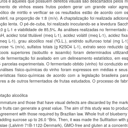
maturos e aqueles que possuem defeitos visuais são descartados pelo
mento de vinhos esses frutos podem gerar um grande valor agregad
ico de mirtilo e verificar se os resultados estão de acordo com os ex
il, na proporção de 1:8 (m/v). A chaptalização foi realizada adiciona
ização lenta. O pé-de-cuba, foi realizado inoculando-se a levedura Sa
0 g L-1 e viabilidade de 85,5%. As análises realizadas no fermentad
pH, acidez total titulável (meq L-1), acidez volátil (meq L-1), acidez fi
meq L-1), grau alcoólico real (ºG.L.), anidrido sulfuroso total (mg L
se % (m/v), sulfatos totais (g K2SO4 L-1), extrato seco reduzido (g
lcoois superiores (isobutilo e isoamilo) foram determinados utiliz
o de fermentação foi avaliado em um delineamento estatístico, em es
5 parcelas experimentais. O fermentado obtido (vinho) foi conduzido e
nálises físico-químicas do vinho foram expressos em médias e seus
erísticas físico-químicas de acordo com a legislação brasileira pa
res a de outros fermentados de frutas estudados. O processo de fabri
ntação alcoólica
 immature and those that have visual defects are discarded by the mar
e fruits can generate a great value. The aim of this study was to prod
greement with those required by Brazilian law. Whole fruit of blueberry we
ding sucrose up to 26.0 °Brix. Then, it was made the Sulfitation with po
iae (Lalvin® 71B-1122-Denmark), GMO-free and gluten at a concentrati