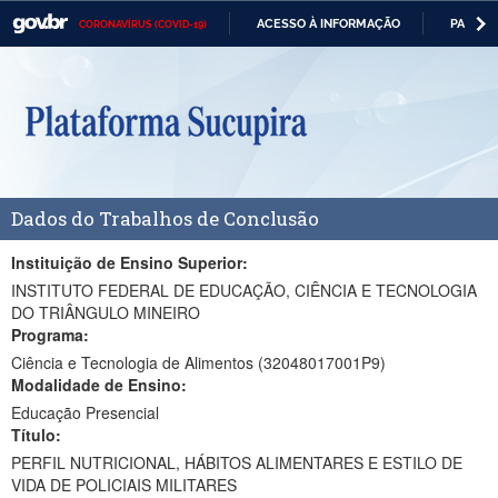
ACESSO À INFORMAÇÃO
PARTICI
CORONAVÍRUS (COVID-19)
Casa Civil
IR
PARA
Ministério da Justiça e Segurança Pública
O
CONTEÚDO
Ministério da Defesa
Ministério das Relações Exteriores
Dados do Trabalhos de Conclusão
Ministério da Economia
Ministério da Infraestrutura
Instituição de Ensino Superior:
INSTITUTO FEDERAL DE EDUCAÇÃO, CIÊNCIA E TECNOLOGIA
Ministério da Agricultura, Pecuária e Abastecimento
DO TRIÂNGULO MINEIRO
Programa:
Ministério da Educação
Ciência e Tecnologia de Alimentos (32048017001P9)
Modalidade de Ensino:
Ministério da Cidadania
Educação Presencial
Título:
Ministério da Saúde
PERFIL NUTRICIONAL, HÁBITOS ALIMENTARES E ESTILO DE
Ministério de Minas e Energia
VIDA DE POLICIAIS MILITARES