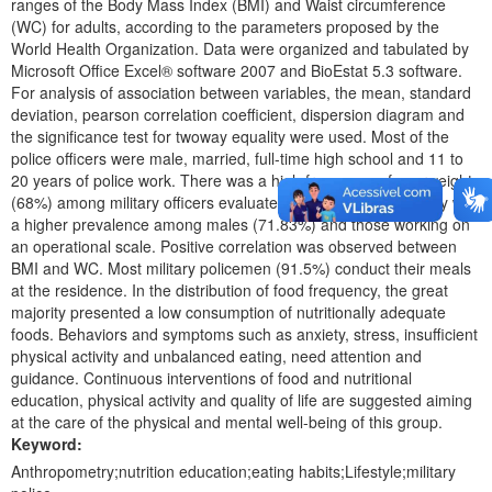
ranges of the Body Mass Index (BMI) and Waist circumference
(WC) for adults, according to the parameters proposed by the
World Health Organization. Data were organized and tabulated by
Microsoft Office Excel® software 2007 and BioEstat 5.3 software.
For analysis of association between variables, the mean, standard
deviation, pearson correlation coefficient, dispersion diagram and
the significance test for twoway equality were used. Most of the
police officers were male, married, full-time high school and 11 to
20 years of police work. There was a high frequency of overweight
(68%) among military officers evaluated and abdominal obesity with
a higher prevalence among males (71.83%) and those working on
an operational scale. Positive correlation was observed between
BMI and WC. Most military policemen (91.5%) conduct their meals
at the residence. In the distribution of food frequency, the great
majority presented a low consumption of nutritionally adequate
foods. Behaviors and symptoms such as anxiety, stress, insufficient
physical activity and unbalanced eating, need attention and
guidance. Continuous interventions of food and nutritional
education, physical activity and quality of life are suggested aiming
at the care of the physical and mental well-being of this group.
Keyword:
Anthropometry;nutrition education;eating habits;Lifestyle;military