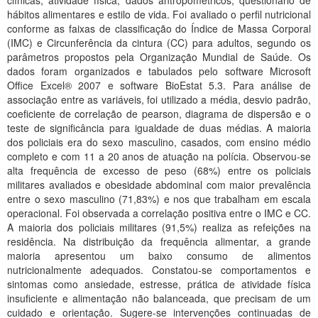
clínicas, atividade física, dados antropométricos, questionário de
Planalto
hábitos alimentares e estilo de vida. Foi avaliado o perfil nutricional
conforme as faixas de classificação do Índice de Massa Corporal
(IMC) e Circunferência da cintura (CC) para adultos, segundo os
parâmetros propostos pela Organização Mundial de Saúde. Os
dados foram organizados e tabulados pelo software Microsoft
Office Excel® 2007 e software BioEstat 5.3. Para análise de
associação entre as variáveis, foi utilizado a média, desvio padrão,
coeficiente de correlação de pearson, diagrama de dispersão e o
teste de significância para igualdade de duas médias. A maioria
dos policiais era do sexo masculino, casados, com ensino médio
completo e com 11 a 20 anos de atuação na polícia. Observou-se
alta frequência de excesso de peso (68%) entre os policiais
militares avaliados e obesidade abdominal com maior prevalência
entre o sexo masculino (71,83%) e nos que trabalham em escala
operacional. Foi observada a correlação positiva entre o IMC e CC.
A maioria dos policiais militares (91,5%) realiza as refeições na
residência. Na distribuição da frequência alimentar, a grande
maioria apresentou um baixo consumo de alimentos
nutricionalmente adequados. Constatou-se comportamentos e
sintomas como ansiedade, estresse, prática de atividade física
insuficiente e alimentação não balanceada, que precisam de um
cuidado e orientação. Sugere-se intervenções continuadas de