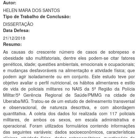
Autor:
Ministério da Ciência, Tecnologia, Inovações e Comunicações
HELEN MARA DOS SANTOS
Tipo de Trabalho de Conclusão:
Ministério do Meio Ambiente
DISSERTAÇÃO
Data Defesa:
Ministério do Turismo
21/12/2018
Resumo:
Ministério do Desenvolvimento Regional
As causas do crescente número de casos de sobrepeso e
Controladoria-Geral da União
obesidade são multifatoriais, dentre eles podem-se citar fatores
genéticos, idade; questões ambientais, emocionais e ocupacionais;
Ministério da Mulher, da Família e dos Direitos Humanos
e mudanças desfavoráveis na alimentação e atividade física; que
podem agir isoladamente ou em conjunto. Este estudo teve por
Secretaria-Geral
objetivo avaliar o perfil nutricional, os hábitos alimentares e estilo
de vida de policiais militares no NAIS da 5ª Região da Polícia
Secretaria de Governo
Militar/5ª Gerência Regional de Saúde/PMMG na cidade de
Uberaba/MG. Tratou-se de um estudo de delineamento transversal
Gabinete de Segurança Institucional
e observacional, de natureza descritiva, e com abordagem
quantitativa. A coleta dos dados foi realizada com 117 policiais
Advocacia-Geral da União
militares, de ambos os sexos, em escala administrativa e
operacional. Foram utilizados formulários contendo informações
Banco Central do Brasil
das seguintes variáveis: dados socioeconômicos, características