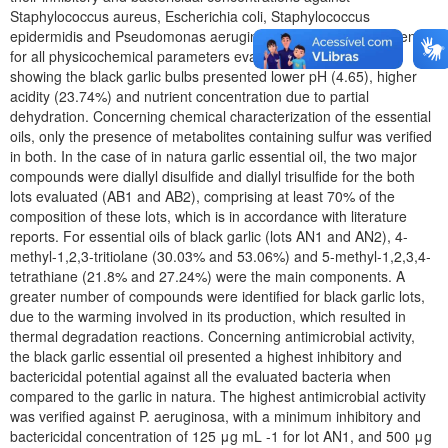
Staphylococcus aureus, Escherichia coli, Staphylococcus
epidermidis and Pseudomonas aeruginosa. A significant difference
for all physicochemical parameters evaluated was observed,
showing the black garlic bulbs presented lower pH (4.65), higher
acidity (23.74%) and nutrient concentration due to partial
dehydration. Concerning chemical characterization of the essential
oils, only the presence of metabolites containing sulfur was verified
in both. In the case of in natura garlic essential oil, the two major
compounds were diallyl disulfide and diallyl trisulfide for the both
lots evaluated (AB1 and AB2), comprising at least 70% of the
composition of these lots, which is in accordance with literature
reports. For essential oils of black garlic (lots AN1 and AN2), 4-
methyl-1,2,3-tritiolane (30.03% and 53.06%) and 5-methyl-1,2,3,4-
tetrathiane (21.8% and 27.24%) were the main components. A
greater number of compounds were identified for black garlic lots,
due to the warming involved in its production, which resulted in
thermal degradation reactions. Concerning antimicrobial activity,
the black garlic essential oil presented a highest inhibitory and
bactericidal potential against all the evaluated bacteria when
compared to the garlic in natura. The highest antimicrobial activity
was verified against P. aeruginosa, with a minimum inhibitory and
bactericidal concentration of 125 μg mL -1 for lot AN1, and 500 μg