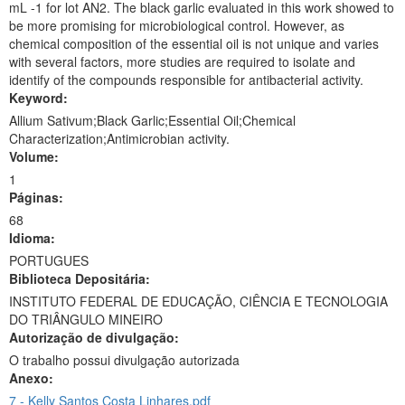
mL -1 for lot AN2. The black garlic evaluated in this work showed to
be more promising for microbiological control. However, as
chemical composition of the essential oil is not unique and varies
with several factors, more studies are required to isolate and
identify of the compounds responsible for antibacterial activity.
Keyword:
Allium Sativum;Black Garlic;Essential Oil;Chemical
Characterization;Antimicrobian activity.
Volume:
1
Páginas:
68
Idioma:
PORTUGUES
Biblioteca Depositária:
INSTITUTO FEDERAL DE EDUCAÇÃO, CIÊNCIA E TECNOLOGIA
DO TRIÂNGULO MINEIRO
Autorização de divulgação:
O trabalho possui divulgação autorizada
Anexo:
7 - Kelly Santos Costa Linhares.pdf