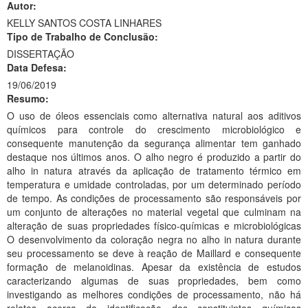
Autor:
Ministério da Ciência, Tecnologia, Inovações e Comunicações
KELLY SANTOS COSTA LINHARES
Tipo de Trabalho de Conclusão:
Ministério do Meio Ambiente
DISSERTAÇÃO
Data Defesa:
Ministério do Turismo
19/06/2019
Resumo:
Ministério do Desenvolvimento Regional
O uso de óleos essenciais como alternativa natural aos aditivos
Controladoria-Geral da União
químicos para controle do crescimento microbiológico e
consequente manutenção da segurança alimentar tem ganhado
Ministério da Mulher, da Família e dos Direitos Humanos
destaque nos últimos anos. O alho negro é produzido a partir do
alho in natura através da aplicação de tratamento térmico em
Secretaria-Geral
temperatura e umidade controladas, por um determinado período
de tempo. As condições de processamento são responsáveis por
Secretaria de Governo
um conjunto de alterações no material vegetal que culminam na
alteração de suas propriedades físico-químicas e microbiológicas
Gabinete de Segurança Institucional
O desenvolvimento da coloração negra no alho in natura durante
seu processamento se deve à reação de Maillard e consequente
Advocacia-Geral da União
formação de melanoidinas. Apesar da existência de estudos
caracterizando algumas de suas propriedades, bem como
Banco Central do Brasil
investigando as melhores condições de processamento, não há