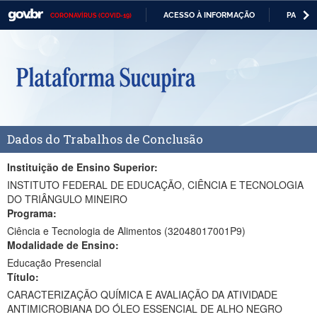
ACESSO À INFORMAÇÃO
PARTICI
CORONAVÍRUS (COVID-19)
Casa Civil
IR
PARA
Ministério da Justiça e Segurança Pública
O
CONTEÚDO
Ministério da Defesa
Ministério das Relações Exteriores
Dados do Trabalhos de Conclusão
Ministério da Economia
Ministério da Infraestrutura
Instituição de Ensino Superior:
INSTITUTO FEDERAL DE EDUCAÇÃO, CIÊNCIA E TECNOLOGIA
Ministério da Agricultura, Pecuária e Abastecimento
DO TRIÂNGULO MINEIRO
Programa:
Ministério da Educação
Ciência e Tecnologia de Alimentos (32048017001P9)
Modalidade de Ensino:
Ministério da Cidadania
Educação Presencial
Título:
Ministério da Saúde
CARACTERIZAÇÃO QUÍMICA E AVALIAÇÃO DA ATIVIDADE
Ministério de Minas e Energia
ANTIMICROBIANA DO ÓLEO ESSENCIAL DE ALHO NEGRO