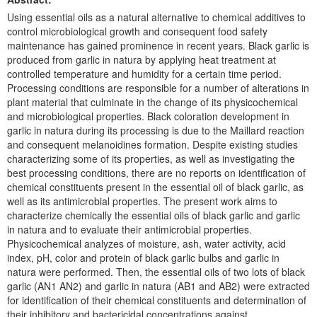
Using essential oils as a natural alternative to chemical additives to
control microbiological growth and consequent food safety
maintenance has gained prominence in recent years. Black garlic is
produced from garlic in natura by applying heat treatment at
controlled temperature and humidity for a certain time period.
Processing conditions are responsible for a number of alterations in
plant material that culminate in the change of its physicochemical
and microbiological properties. Black coloration development in
garlic in natura during its processing is due to the Maillard reaction
and consequent melanoidines formation. Despite existing studies
characterizing some of its properties, as well as investigating the
best processing conditions, there are no reports on identification of
chemical constituents present in the essential oil of black garlic, as
well as its antimicrobial properties. The present work aims to
characterize chemically the essential oils of black garlic and garlic
in natura and to evaluate their antimicrobial properties.
Physicochemical analyzes of moisture, ash, water activity, acid
index, pH, color and protein of black garlic bulbs and garlic in
natura were performed. Then, the essential oils of two lots of black
garlic (AN1 AN2) and garlic in natura (AB1 and AB2) were extracted
for identification of their chemical constituents and determination of
their inhibitory and bactericidal concentrations against