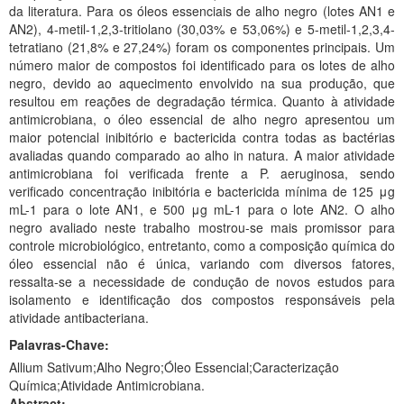
da literatura. Para os óleos essenciais de alho negro (lotes AN1 e
AN2), 4-metil-1,2,3-tritiolano (30,03% e 53,06%) e 5-metil-1,2,3,4-
tetratiano (21,8% e 27,24%) foram os componentes principais. Um
número maior de compostos foi identificado para os lotes de alho
negro, devido ao aquecimento envolvido na sua produção, que
resultou em reações de degradação térmica. Quanto à atividade
antimicrobiana, o óleo essencial de alho negro apresentou um
maior potencial inibitório e bactericida contra todas as bactérias
avaliadas quando comparado ao alho in natura. A maior atividade
antimicrobiana foi verificada frente a P. aeruginosa, sendo
verificado concentração inibitória e bactericida mínima de 125 μg
mL-1 para o lote AN1, e 500 μg mL-1 para o lote AN2. O alho
negro avaliado neste trabalho mostrou-se mais promissor para
controle microbiológico, entretanto, como a composição química do
óleo essencial não é única, variando com diversos fatores,
ressalta-se a necessidade de condução de novos estudos para
isolamento e identificação dos compostos responsáveis pela
atividade antibacteriana.
Palavras-Chave:
Allium Sativum;Alho Negro;Óleo Essencial;Caracterização
Química;Atividade Antimicrobiana.
Abstract: