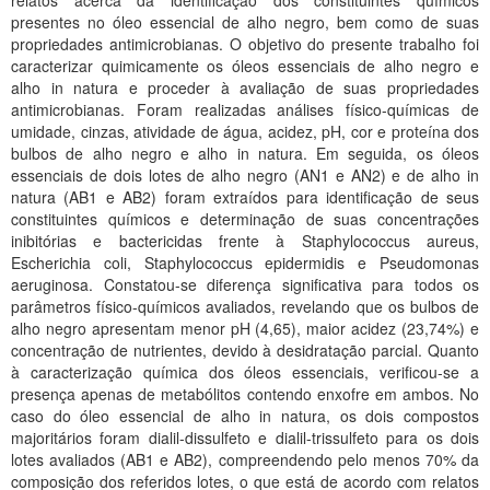
relatos acerca da identificação dos constituintes químicos
Planalto
presentes no óleo essencial de alho negro, bem como de suas
propriedades antimicrobianas. O objetivo do presente trabalho foi
caracterizar quimicamente os óleos essenciais de alho negro e
alho in natura e proceder à avaliação de suas propriedades
antimicrobianas. Foram realizadas análises físico-químicas de
umidade, cinzas, atividade de água, acidez, pH, cor e proteína dos
bulbos de alho negro e alho in natura. Em seguida, os óleos
essenciais de dois lotes de alho negro (AN1 e AN2) e de alho in
natura (AB1 e AB2) foram extraídos para identificação de seus
constituintes químicos e determinação de suas concentrações
inibitórias e bactericidas frente à Staphylococcus aureus,
Escherichia coli, Staphylococcus epidermidis e Pseudomonas
aeruginosa. Constatou-se diferença significativa para todos os
parâmetros físico-químicos avaliados, revelando que os bulbos de
alho negro apresentam menor pH (4,65), maior acidez (23,74%) e
concentração de nutrientes, devido à desidratação parcial. Quanto
à caracterização química dos óleos essenciais, verificou-se a
presença apenas de metabólitos contendo enxofre em ambos. No
caso do óleo essencial de alho in natura, os dois compostos
majoritários foram dialil-dissulfeto e dialil-trissulfeto para os dois
lotes avaliados (AB1 e AB2), compreendendo pelo menos 70% da
composição dos referidos lotes, o que está de acordo com relatos