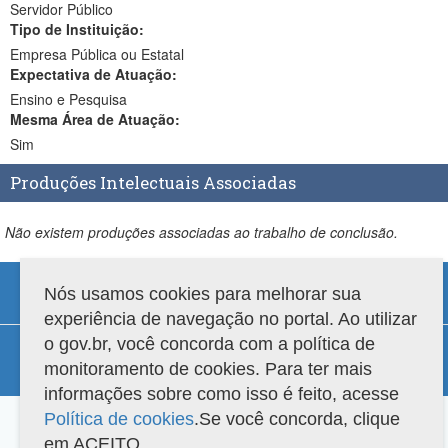
Servidor Público
Tipo de Instituição:
Empresa Pública ou Estatal
Expectativa de Atuação:
Ensino e Pesquisa
Mesma Área de Atuação:
Sim
Produções Intelectuais Associadas
Não existem produções associadas ao trabalho de conclusão.
Nós usamos cookies para melhorar sua
experiência de navegação no portal. Ao utilizar
Compatibilidade
o gov.br, você concorda com a política de
monitoramento de cookies. Para ter mais
Versão do sistema: 3.88.9
Copyright 2022 Capes. Todos os direitos reservados.
informações sobre como isso é feito, acesse
Política de cookies
.Se você concorda, clique
em ACEITO.