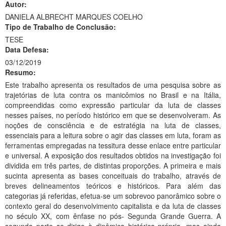
Autor:
Ministério da Ciência, Tecnologia, Inovações e Comunicações
DANIELA ALBRECHT MARQUES COELHO
Tipo de Trabalho de Conclusão:
Ministério do Meio Ambiente
TESE
Data Defesa:
Ministério do Turismo
03/12/2019
Resumo:
Ministério do Desenvolvimento Regional
Este trabalho apresenta os resultados de uma pesquisa sobre as
Controladoria-Geral da União
trajetórias de luta contra os manicômios no Brasil e na Itália,
compreendidas como expressão particular da luta de classes
Ministério da Mulher, da Família e dos Direitos Humanos
nesses países, no período histórico em que se desenvolveram. As
noções de consciência e de estratégia na luta de classes,
Secretaria-Geral
essenciais para a leitura sobre o agir das classes em luta, foram as
ferramentas empregadas na tessitura desse enlace entre particular
Secretaria de Governo
e universal. A exposição dos resultados obtidos na investigação foi
dividida em três partes, de distintas proporções. A primeira e mais
Gabinete de Segurança Institucional
sucinta apresenta as bases conceituais do trabalho, através de
breves delineamentos teóricos e históricos. Para além das
Advocacia-Geral da União
categorias já referidas, efetua-se um sobrevoo panorâmico sobre o
contexto geral do desenvolvimento capitalista e da luta de classes
Banco Central do Brasil
no século XX, com ênfase no pós- Segunda Grande Guerra. A