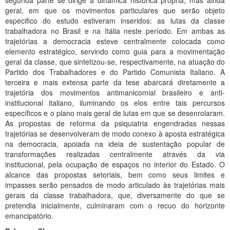
segunda parte se dirige à dinâmica histórica própria, mas ainda
Planalto
geral, em que os movimentos particulares que serão objeto
especifico do estudo estiveram inseridos: as lutas da classe
trabalhadora no Brasil e na Itália neste período. Em ambas as
trajetórias a democracia esteve centralmente colocada como
elemento estratégico, servindo como guia para a movimentação
geral da classe, que sintetizou-se, respectivamente, na atuação do
Partido dos Trabalhadores e do Partido Comunista Italiano. A
terceira e mais extensa parte da tese abarcará diretamente a
trajetória dos movimentos antimanicomial brasileiro e anti-
institucional italiano, iluminando os elos entre tais percursos
específicos e o plano mais geral de lutas em que se desenrolaram.
As propostas de reforma da psiquiatria engendradas nessas
trajetórias se desenvolveram de modo conexo à aposta estratégica
na democracia, apoiada na ideia de sustentação popular de
transformações realizadas centralmente através da via
institucional, pela ocupação de espaços no interior do Estado. O
alcance das propostas setoriais, bem como seus limites e
impasses serão pensados de modo articulado às trajetórias mais
gerais da classe trabalhadora, que, diversamente do que se
pretendia inicialmente, culminaram com o recuo do horizonte
emancipatório.