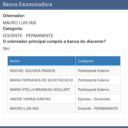
Banca Examinadora
Orientador:
MAURO LUIS IASI
Categoria:
DOCENTE - PERMANENTE
O orientador principal compôs a banca do discente?
Sim
Nome
Categoria
RACHEL GOUVEIA PASSOS
Participante Externo
MARIA FERNANDA DE SILVIO NICACIO
Participante Externo
MARIA STELLA BRANDAO GOULART
Participante Externo
ANDRE VIANNA DANTAS
Egresso - Doutorado
MAURO LUIS IASI
Docente - PERMANENTE