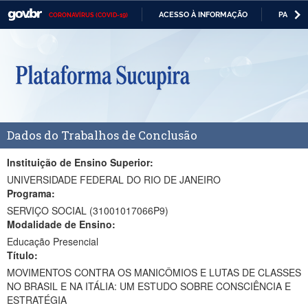
ACESSO À INFORMAÇÃO
PARTICI
CORONAVÍRUS (COVID-19)
Casa Civil
IR
PARA
Ministério da Justiça e Segurança Pública
O
CONTEÚDO
Ministério da Defesa
Ministério das Relações Exteriores
Dados do Trabalhos de Conclusão
Ministério da Economia
Ministério da Infraestrutura
Instituição de Ensino Superior:
UNIVERSIDADE FEDERAL DO RIO DE JANEIRO
Ministério da Agricultura, Pecuária e Abastecimento
Programa:
SERVIÇO SOCIAL (31001017066P9)
Ministério da Educação
Modalidade de Ensino:
Educação Presencial
Ministério da Cidadania
Título:
Ministério da Saúde
MOVIMENTOS CONTRA OS MANICÔMIOS E LUTAS DE CLASSES
NO BRASIL E NA ITÁLIA: UM ESTUDO SOBRE CONSCIÊNCIA E
Ministério de Minas e Energia
ESTRATÉGIA