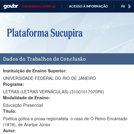
ACESSO À INFORMAÇÃO
PARTICI
CORONAVÍRUS (COVID-19)
Casa Civil
IR
PARA
Ministério da Justiça e Segurança Pública
O
CONTEÚDO
Ministério da Defesa
Ministério das Relações Exteriores
Dados do Trabalhos de Conclusão
Ministério da Economia
Ministério da Infraestrutura
Instituição de Ensino Superior:
UNIVERSIDADE FEDERAL DO RIO DE JANEIRO
Ministério da Agricultura, Pecuária e Abastecimento
Programa:
LETRAS (LETRAS VERNÁCULAS) (31001017070P6)
Ministério da Educação
Modalidade de Ensino:
Educação Presencial
Ministério da Cidadania
Título:
Ministério da Saúde
Poética gótica e prosa regionalista: o caso de O Reino Encantado
(1878), de Araripe Júnior
Ministério de Minas e Energia
Autor: