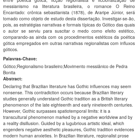
entre poética gótica, ficção regionalista e ficcionalização de
Planalto
messianismo na literatura brasileira, o romance O Reino
Encantado: crônica sebastianista (1878), de Araripe Júnior, será
tomado como objeto de estudo desta dissertação. Investigar-se-ão,
pois, as estratégias narrativas e formais típicas do Gótico das quais
o autor se serviu para suscitar o medo como efeito estético,
comparando-as ainda com os procedimentos estéticos da poética
gótica empregados em outras narrativas regionalistas com influxos
góticos.
Palavras-Chave:
Gótico;Regionalismo brasileiro;Movimento messiânico de Pedra
Bonita
Abstract:
Declaring that Brazilian literature has Gothic influences may seem
nonsense. This contradiction occurs because Brazilian literary
studies generally understand Gothic tradition as a British literary
phenomenon of the late eighteenth and early nineteenth centuries.
However, Gothic surpasses spatiotemporal limits: it is a
transcultural phenomenon marked by a negative worldview and by
a reality disillusion. Guided by a lugubrious artistic ideal, which
engenders negative aesthetic pleasures, Gothic tradition evidences
modern human anxieties. In Brazilian literature, regionalist prose