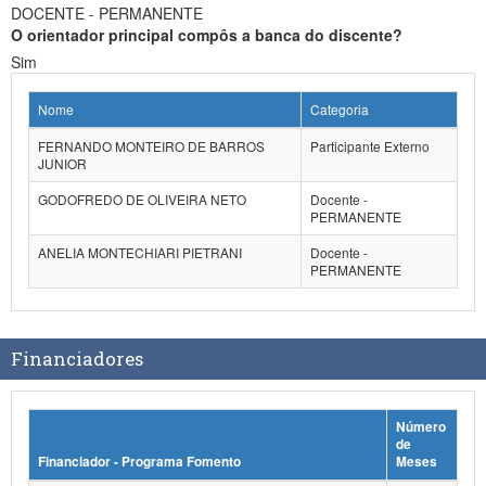
DOCENTE - PERMANENTE
O orientador principal compôs a banca do discente?
Sim
Nome
Categoria
FERNANDO MONTEIRO DE BARROS
Participante Externo
JUNIOR
GODOFREDO DE OLIVEIRA NETO
Docente -
PERMANENTE
ANELIA MONTECHIARI PIETRANI
Docente -
PERMANENTE
Financiadores
Número
de
Financiador - Programa Fomento
Meses