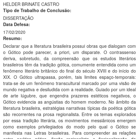
HELDER BRINATE CASTRO
Ministério da Ciência, Tecnologia, Inovações e Comunicações
Tipo de Trabalho de Conclusão:
DISSERTAÇÃO
Ministério do Meio Ambiente
Data Defesa:
17/02/2020
Ministério do Turismo
Resumo:
Ministério do Desenvolvimento Regional
Declarar que a literatura brasileira possui obras que dialogam com
o Gótico pode parecer, a priori, um disparate. O contrassenso
Controladoria-Geral da União
deriva, sobretudo, da compreensão que os estudos literários
brasileiros têm da tradição gótica, comumente entendida como um
Ministério da Mulher, da Família e dos Direitos Humanos
fenômeno literário britânico do final do século XVIII e do início do
XIX. O Gótico ultrapassa, porém, tais limites espaço-temporais:
Secretaria-Geral
trata-se de um fenômeno transcultural marcado por uma visão de
mundo negativa e desiludida com a realidade. Guiado por um ideal
Secretaria de Governo
de arte lúgubre, que engendra prazeres estéticos negativos, o
Gótico evidencia as angústias do homem moderno. No âmbito da
Gabinete de Segurança Institucional
literatura brasileira, estratégias narrativas típicas da poética gótica
são recorrentes na prosa regionalista. Entre os temas explorados
Advocacia-Geral da União
por essa tradição literária, os movimentos messiânicos emergem
como exemplos privilegiados do modo pelo qual o Gótico se
Banco Central do Brasil
manifesta nas Letras brasileiras. Para compreender as relações