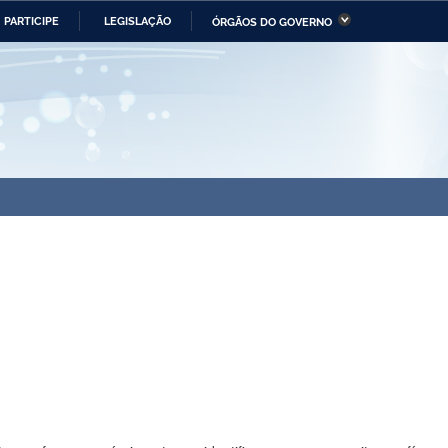
PARTICIPE
LEGISLAÇÃO
ÓRGÃOS DO GOVERNO
stério da Economia
Ministério da Infraestrutura
stério de Minas e Energia
Ministério da Ciência,
Tecnologia, Inovações e
Comunicações
tério da Mulher, da Família
Secretaria-Geral
s Direitos Humanos
lto