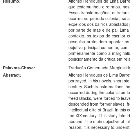
Resumo:
Alfonso Henriques de Lima Barret
que testemunhou e retratou, nos 
Essas transformações, entretanto
ocorreu no período colonial, se
expelidos dos bairros abastados 
por parte de mãe e de pai. Lima B
contexto, os textos do escritor
pesquisa pretenderá apontar os
objetivo principal comentar, co
primeiramente como a marginalid
posicionamento da crítica em rel
Palavras-Chave:
Tradução Comentada;Marginalida
Abstract:
Alfonso Henriques de Lima Barreto
portrayed, in his novels, short sto
century. Such transformations, how
occurred during the colonial peri
freed Blacks, were forced to leave
descended from former slaves, fro
intellectual elite of Brazil. In th
the XIX century. This study inten
abound. The main objective of this
reason, it is necessary to underst