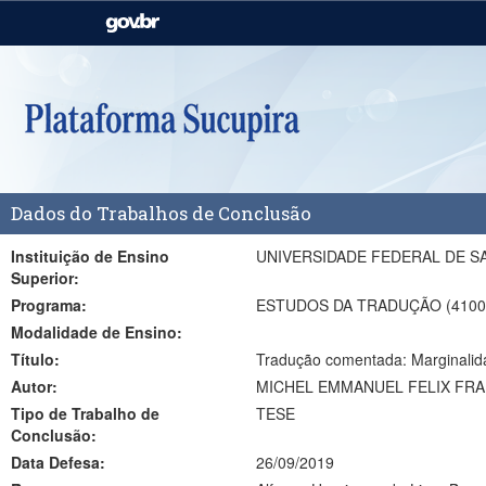
Casa Civil
Ministério da Justiça e
Segurança Pública
Ministério da Agricultura,
Ministério da Educação
Pecuária e Abastecimento
Ministério do Meio Ambiente
Ministério do Turismo
Dados do Trabalhos de Conclusão
Secretaria de Governo
Gabinete de Segurança
Institucional
Instituição de Ensino
UNIVERSIDADE FEDERAL DE S
Superior:
Programa:
ESTUDOS DA TRADUÇÃO (4100
Modalidade de Ensino:
Título:
Tradução come
Autor:
MICHEL EMMANUEL FELIX FR
Tipo de Trabalho de
TESE
Conclusão:
Data Defesa:
26/09/2019