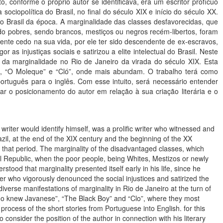
 conforme o próprio autor se identificava, era um escritor profícuo
ciopolítica do Brasil, no final do século XIX e início do século XX.
do Brasil da época. A marginalidade das classes desfavorecidas, que
do pobres, sendo brancos, mestiços ou negros recém-libertos, foram
ente cedo na sua vida, por ele ter sido descendente de ex-escravos,
as injustiças sociais e satirizou a elite intelectual do Brasil. Neste
 da marginalidade no Rio de Janeiro da virada do século XIX. Esta
”, “O Moleque” e “Cló”, onde mais abundam. O trabalho terá como
ortuguês para o inglês. Com esse intuito, será necessário entender
r o posicionamento do autor em relação à sua criação literária e o
iter would identify himself, was a prolific writer who witnessed and
razil, at the end of the XIX century and the beginning of the XX
g that period. The marginality of the disadvantaged classes, which
il Republic, when the poor people, being Whites, Mestizos or newly
tood that marginality presented itself early in his life, since he
er who vigorously denounced the social injustices and satirized the
 diverse manifestations of marginality in Rio de Janeiro at the turn of
n who knew Javanese”, “The Black Boy” and “Clo”, where they most
process of the short stories from Portuguese into English. for this
 consider the position of the author in connection with his literary