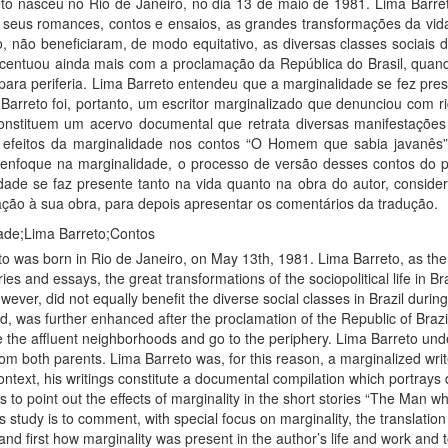
o nasceu no Rio de Janeiro, no dia 13 de maio de 1981. Lima Barreto,
seus romances, contos e ensaios, as grandes transformações da vida so
, não beneficiaram, de modo equitativo, as diversas classes sociais 
 acentuou ainda mais com a proclamação da República do Brasil, quan
para periferia. Lima Barreto entendeu que a marginalidade se fez pres
arreto foi, portanto, um escritor marginalizado que denunciou com rigor 
 constituem um acervo documental que retrata diversas manifestações
 efeitos da marginalidade nos contos “O Homem que sabia javanês
m enfoque na marginalidade, o processo de versão desses contos do p
ade se faz presente tanto na vida quanto na obra do autor, considera
ação à sua obra, para depois apresentar os comentários da tradução.
de;Lima Barreto;Contos
 was born in Rio de Janeiro, on May 13th, 1981. Lima Barreto, as the wr
ries and essays, the great transformations of the sociopolitical life in B
ever, did not equally benefit the diverse social classes in Brazil durin
od, was further enhanced after the proclamation of the Republic of Braz
 the affluent neighborhoods and go to the periphery. Lima Barreto unders
m both parents. Lima Barreto was, for this reason, a marginalized writ
is context, his writings constitute a documental compilation which portrays
ds to point out the effects of marginality in the short stories “The Ma
 study is to comment, with special focus on marginality, the translation 
and first how marginality was present in the author’s life and work and to