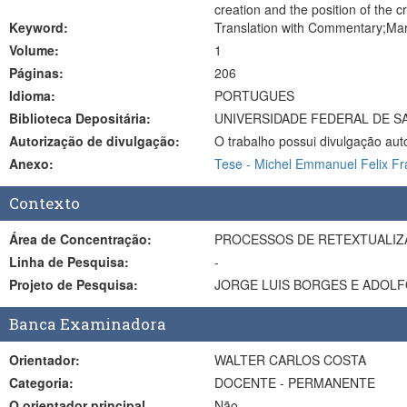
creation and the position of the c
Keyword:
Translation with Commentary;Marg
Volume:
1
Páginas:
206
Idioma:
PORTUGUES
Biblioteca Depositária:
UNIVERSIDADE FEDERAL DE S
Autorização de divulgação:
O trabalho possui divulgação aut
Anexo:
Tese - Michel Emmanuel Felix Fr
Contexto
Área de Concentração:
PROCESSOS DE RETEXTUALI
Linha de Pesquisa:
-
Projeto de Pesquisa:
JORGE LUIS BORGES E ADOLF
Banca Examinadora
Orientador:
WALTER CARLOS COSTA
Categoria:
DOCENTE - PERMANENTE
O orientador principal
Não