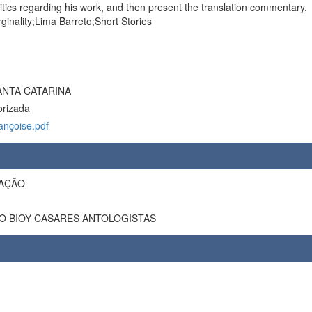
ritics regarding his work, and then present the translation commentary.
inality;Lima Barreto;Short Stories
ANTA CATARINA
orizada
ançoise.pdf
ZAÇÃO
O BIOY CASARES ANTOLOGISTAS