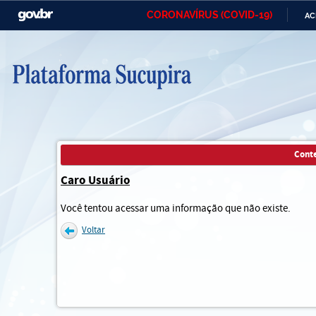
CORONAVÍRUS (COVID-19)
AC
Casa Civil
Ministério da Justiça e
Ministério 
Segurança Pública
Ministério da Infraestrutura
Ministério da Agricultura,
Ministério 
Pecuária e Abastecimento
Ministério de Minas e Energia
Ministério da Ciência,
Ministério
Tecnologia, Inovações e
Cont
Comunicações
Caro Usuário
Controladoria-Geral da União
Ministério da Mulher, da Família
Secretaria-
Você tentou acessar uma informação que não existe.
e dos Direitos Humanos
Voltar
Advocacia-Geral da União
Banco Central do Brasil
Planalto