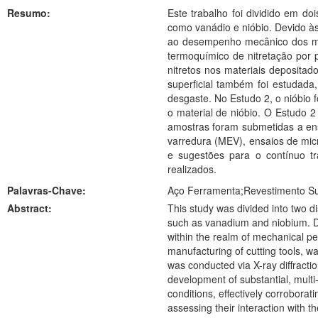
Resumo:
Este trabalho foi dividido em d
como vanádio e nióbio. Devido às
ao desempenho mecânico dos mate
termoquímico de nitretação por p
nitretos nos materiais deposita
superficial também foi estudad
desgaste. No Estudo 2, o nióbio 
o material de nióbio. O Estudo 
amostras foram submetidas a ensa
varredura (MEV), ensaios de mic
e sugestões para o contínuo tr
realizados.
Palavras-Chave:
Aço Ferramenta;Revestimento Sup
Abstract:
This study was divided into two di
such as vanadium and niobium. Du
within the realm of mechanical pe
manufacturing of cutting tools, w
was conducted via X-ray diffracti
development of substantial, mult
conditions, effectively corrobora
assessing their interaction with 