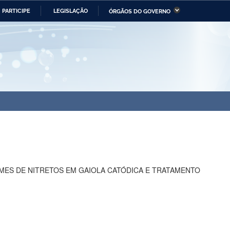
PARTICIPE
LEGISLAÇÃO
ÓRGÃOS DO GOVERNO
stério da Economia
Ministério da Infraestrutura
stério de Minas e Energia
Ministério da Ciência,
Tecnologia, Inovações e
Comunicações
tério da Mulher, da Família
Secretaria-Geral
s Direitos Humanos
lto