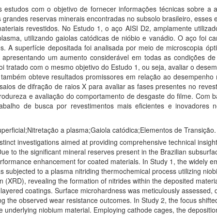
ois estudos com o objetivo de fornecer informações técnicas sobre a 
 grandes reservas minerais encontradas no subsolo brasileiro, esses e
riais revestidos. No Estudo 1, o aço AISI D2, amplamente utilizado
lasma, utilizando gaiolas catódicas de nióbio e vanádio. O aço foi c
dos. A superfície depositada foi analisada por meio de microscopia 
a, apresentando um aumento considerável em todas as condições de 
foi tratado com o mesmo objetivo do Estudo 1, ou seja, avaliar o dese
2 também obteve resultados promissores em relação ao desempenho m
ios de difração de raios X para avaliar as fases presentes no revest
rodureza e avaliação do comportamento de desgaste do filme. Com b
abalho de busca por revestimentos mais eficientes e inovadores no
erficial;Nitretação a plasma;Gaiola catódica;Elementos de Transição.
stinct investigations aimed at providing comprehensive technical insights
e to the significant mineral reserves present in the Brazilian subsurf
rformance enhancement for coated materials. In Study 1, the widely emp
as subjected to a plasma nitriding thermochemical process utilizing ni
on (XRD), revealing the formation of nitrides within the deposited mater
i-layered coatings. Surface microhardness was meticulously assessed, d
ting the observed wear resistance outcomes. In Study 2, the focus shif
the underlying niobium material. Employing cathode cages, the depositi