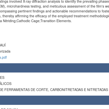
atings involved X-ray diffraction analysis to identify the prevailing phas
M), microhardness testing, and meticulous assessment of the film's 
ompassing pertinent findings and actionable recommendations to foster
ns, thereby affirming the efficacy of the employed treatment methodologi
a Nitriding;Cathodic Cage;Transition Elements.
AUÍ
orizada
a.pdf
MES
ÁLICOS
AVALIAÇÃO DO DESEMPENHO DE FERRAMENTAS DE CORTE, CARBONI