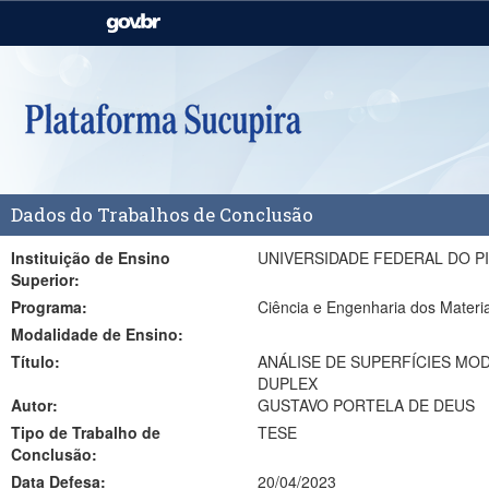
Casa Civil
Ministério da Justiça e
Segurança Pública
Ministério da Agricultura,
Ministério da Educação
Pecuária e Abastecimento
Ministério do Meio Ambiente
Ministério do Turismo
Dados do Trabalhos de Conclusão
Secretaria de Governo
Gabinete de Segurança
Institucional
Instituição de Ensino
UNIVERSIDADE FEDERAL DO PI
Superior:
Programa:
Ciência e Engenharia dos Mater
Modalidade de Ensino:
Título:
ANÁLISE DE SUPERFÍCIES MODIFICADAS POR NITRETAÇÃO CONVENCIONAL, DEPOSIÇÃO DE FILMES D
DUPLEX
Autor:
GUSTAVO PORTELA DE DEUS
Tipo de Trabalho de
TESE
Conclusão:
Data Defesa:
20/04/2023