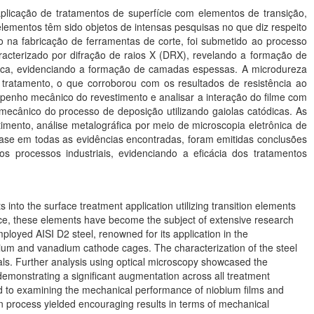
aplicação de tratamentos de superfície com elementos de transição,
lementos têm sido objetos de intensas pesquisas no que diz respeito
 na fabricação de ferramentas de corte, foi submetido ao processo
aracterizado por difração de raios X (DRX), revelando a formação de
óptica, evidenciando a formação de camadas espessas. A microdureza
tratamento, o que corroborou com os resultados de resistência ao
mpenho mecânico do revestimento e analisar a interação do filme com
ecânico do processo de deposição utilizando gaiolas catódicas. As
imento, análise metalográfica por meio de microscopia eletrônica de
ase em todas as evidências encontradas, foram emitidas conclusões
s processos industriais, evidenciando a eficácia dos tratamentos
 into the surface treatment application utilizing transition elements
ace, these elements have become the subject of extensive research
loyed AISI D2 steel, renowned for its application in the
obium and vanadium cathode cages. The characterization of the steel
ials. Further analysis using optical microscopy showcased the
emonstrating a significant augmentation across all treatment
ted to examining the mechanical performance of niobium films and
on process yielded encouraging results in terms of mechanical