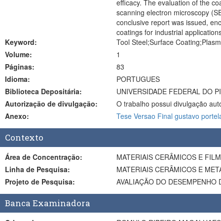
efficacy. The evaluation of the co
scanning electron microscopy (SE
conclusive report was issued, enc
coatings for industrial applicatio
Keyword:
Tool Steel;Surface Coating;Plasm
Volume:
1
Páginas:
83
Idioma:
PORTUGUES
Biblioteca Depositária:
UNIVERSIDADE FEDERAL DO PI
Autorização de divulgação:
O trabalho possui divulgação aut
Anexo:
Tese Versao Final gustavo portel
Contexto
Área de Concentração:
MATERIAIS CERÂMICOS E FIL
Linha de Pesquisa:
MATERIAIS CERÂMICOS E MET
Projeto de Pesquisa:
Banca Examinadora