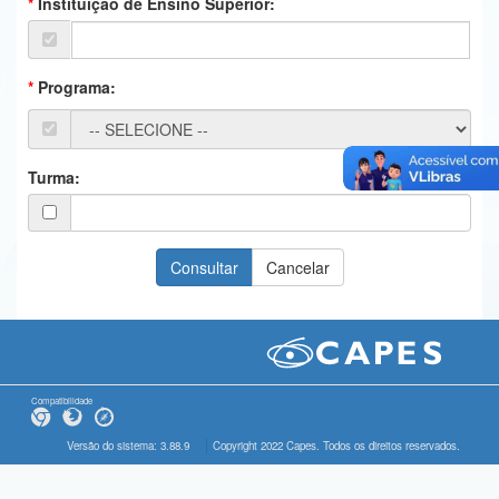
Instituição de Ensino Superior:
Ministério da Ciência, Tecnologia, Inovações e Comunicações
Ministério do Meio Ambiente
Programa:
Ministério do Turismo
Ministério do Desenvolvimento Regional
Turma:
Controladoria-Geral da União
Ministério da Mulher, da Família e dos Direitos Humanos
Secretaria-Geral
Secretaria de Governo
Gabinete de Segurança Institucional
Compatibilidade
Advocacia-Geral da União
Versão do sistema: 3.88.9
Copyright 2022 Capes. Todos os direitos reservados.
Banco Central do Brasil