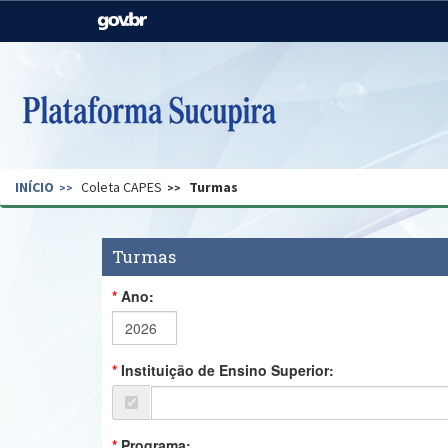
Casa Civil
Ministério da Justiça e
Segurança Pública
Ministério da Agricultura,
Ministério da Educação
Pecuária e Abastecimento
Ministério do Meio Ambiente
Ministério do Turismo
INÍCIO
Coleta CAPES
Turmas
Secretaria de Governo
Gabinete de Segurança
Institucional
Turmas
Ano:
Instituição de Ensino Superior:
Programa: