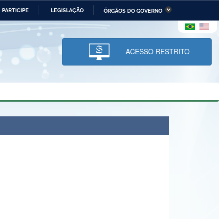
PARTICIPE
LEGISLAÇÃO
ÓRGÃOS DO GOVERNO
stério da Economia
Ministério da Infraestrutura
stério de Minas e Energia
Ministério da Ciência,
Tecnologia, Inovações e
ACESSO RESTRITO
Comunicações
tério da Mulher, da Família
Secretaria-Geral
s Direitos Humanos
lto