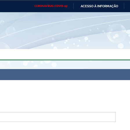
ACESSO À INFORMAÇÃO
CORONAVÍRUS (COVID-19)
Ministério da Defesa
Ministério das Relações
Mini
Exteriores
IR
PARA
O
CONTEÚDO
Ministério da Cidadania
Ministério da Saúde
Mini
Ministério do Desenvolvimento
Controladoria-Geral da União
Minis
Regional
e do
Advocacia-Geral da União
Banco Central do Brasil
Plana