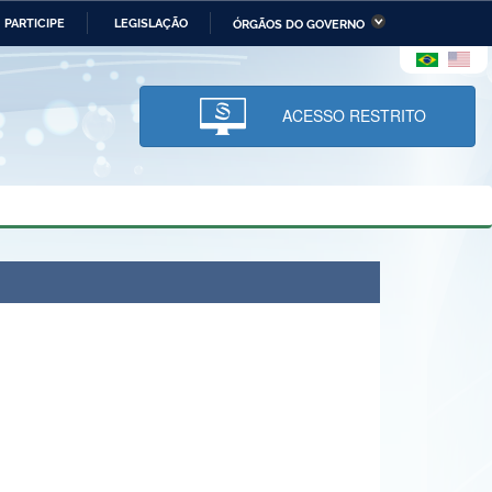
PARTICIPE
LEGISLAÇÃO
ÓRGÃOS DO GOVERNO
stério da Economia
Ministério da Infraestrutura
stério de Minas e Energia
Ministério da Ciência,
Tecnologia, Inovações e
ACESSO RESTRITO
Comunicações
tério da Mulher, da Família
Secretaria-Geral
s Direitos Humanos
lto