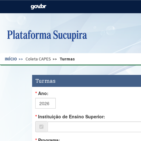
Casa Civil
Ministério da Justiça e
Segurança Pública
Ministério da Agricultura,
Ministério da Educação
Pecuária e Abastecimento
Ministério do Meio Ambiente
Ministério do Turismo
INÍCIO
Coleta CAPES
Turmas
Secretaria de Governo
Gabinete de Segurança
Institucional
Turmas
Ano:
Instituição de Ensino Superior:
Programa: