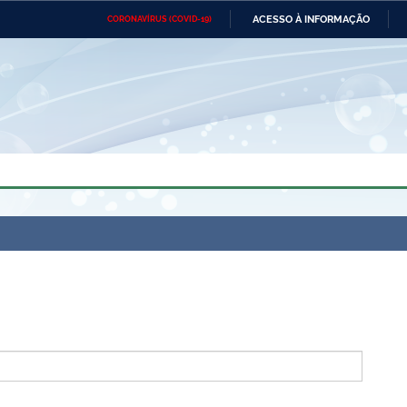
ACESSO À INFORMAÇÃO
CORONAVÍRUS (COVID-19)
Ministério da Defesa
Ministério das Relações
Mini
Exteriores
IR
PARA
O
CONTEÚDO
Ministério da Cidadania
Ministério da Saúde
Mini
Ministério do Desenvolvimento
Controladoria-Geral da União
Minis
Regional
e do
Advocacia-Geral da União
Banco Central do Brasil
Plana