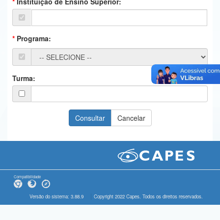
Instituição de Ensino Superior:
Ministério da Ciência, Tecnologia, Inovações e Comunicações
Ministério do Meio Ambiente
Programa:
Ministério do Turismo
Ministério do Desenvolvimento Regional
Turma:
Controladoria-Geral da União
Ministério da Mulher, da Família e dos Direitos Humanos
Secretaria-Geral
Secretaria de Governo
Gabinete de Segurança Institucional
Compatibilidade
Advocacia-Geral da União
Versão do sistema: 3.88.9
Copyright 2022 Capes. Todos os direitos reservados.
Banco Central do Brasil