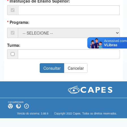
Instituição de Ensino Superior:
Ministério da Ciência, Tecnologia, Inovações e Comunicações
Ministério do Meio Ambiente
Programa:
Ministério do Turismo
Ministério do Desenvolvimento Regional
Turma:
Controladoria-Geral da União
Ministério da Mulher, da Família e dos Direitos Humanos
Secretaria-Geral
Secretaria de Governo
Gabinete de Segurança Institucional
Compatibilidade
Advocacia-Geral da União
Versão do sistema: 3.88.9
Copyright 2022 Capes. Todos os direitos reservados.
Banco Central do Brasil