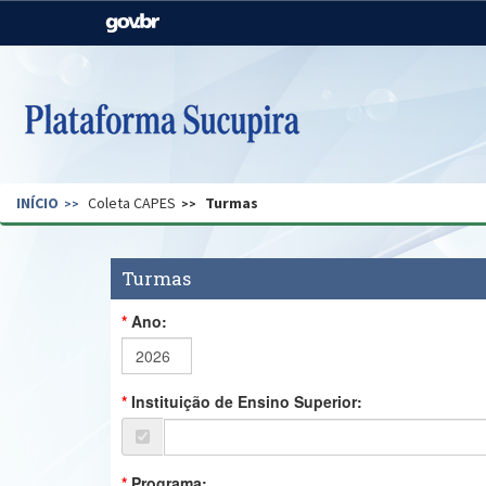
Casa Civil
Ministério da Justiça e
Segurança Pública
Ministério da Agricultura,
Ministério da Educação
Pecuária e Abastecimento
Ministério do Meio Ambiente
Ministério do Turismo
INÍCIO
Coleta CAPES
Turmas
Secretaria de Governo
Gabinete de Segurança
Institucional
Turmas
Ano:
Instituição de Ensino Superior:
Programa: