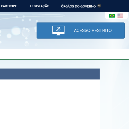
PARTICIPE
LEGISLAÇÃO
ÓRGÃOS DO GOVERNO
stério da Economia
Ministério da Infraestrutura
stério de Minas e Energia
Ministério da Ciência,
Tecnologia, Inovações e
ACESSO RESTRITO
Comunicações
tério da Mulher, da Família
Secretaria-Geral
s Direitos Humanos
lto