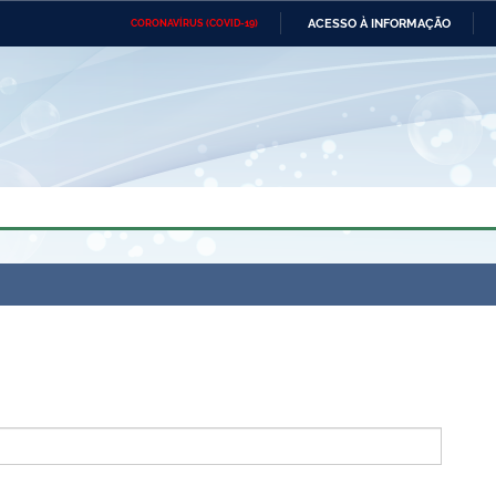
ACESSO À INFORMAÇÃO
CORONAVÍRUS (COVID-19)
Ministério da Defesa
Ministério das Relações
Mini
Exteriores
IR
PARA
O
CONTEÚDO
Ministério da Cidadania
Ministério da Saúde
Mini
Ministério do Desenvolvimento
Controladoria-Geral da União
Minis
Regional
e do
Advocacia-Geral da União
Banco Central do Brasil
Plana