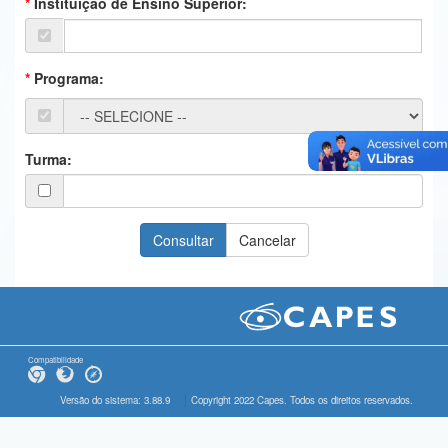
Instituição de Ensino Superior:
Ministério da Ciência, Tecnologia, Inovações e Comunicações
Ministério do Meio Ambiente
Programa:
Ministério do Turismo
Ministério do Desenvolvimento Regional
Turma:
Controladoria-Geral da União
Ministério da Mulher, da Família e dos Direitos Humanos
Secretaria-Geral
Secretaria de Governo
Gabinete de Segurança Institucional
Compatibilidade
Advocacia-Geral da União
Versão do sistema: 3.88.9
Copyright 2022 Capes. Todos os direitos reservados.
Banco Central do Brasil