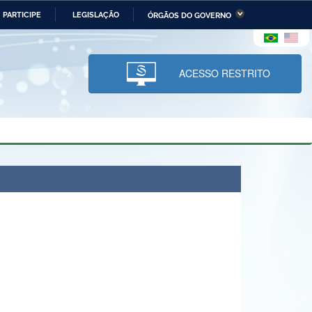
PARTICIPE
LEGISLAÇÃO
ÓRGÃOS DO GOVERNO
stério da Economia
Ministério da Infraestrutura
stério de Minas e Energia
Ministério da Ciência,
Tecnologia, Inovações e
ACESSO RESTRITO
Comunicações
tério da Mulher, da Família
Secretaria-Geral
s Direitos Humanos
lto