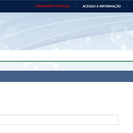
ACESSO À INFORMAÇÃO
CORONAVÍRUS (COVID-19)
Ministério da Defesa
Ministério das Relações
Mini
Exteriores
IR
PARA
O
CONTEÚDO
Ministério da Cidadania
Ministério da Saúde
Mini
Ministério do Desenvolvimento
Controladoria-Geral da União
Minis
Regional
e do
Advocacia-Geral da União
Banco Central do Brasil
Plana