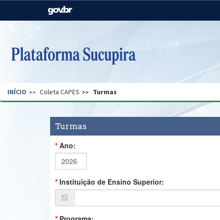
Casa Civil
Ministério da Justiça e
Segurança Pública
Ministério da Agricultura,
Ministério da Educação
Pecuária e Abastecimento
Ministério do Meio Ambiente
Ministério do Turismo
INÍCIO
Coleta CAPES
Turmas
Secretaria de Governo
Gabinete de Segurança
Institucional
Turmas
Ano:
Instituição de Ensino Superior:
Programa: