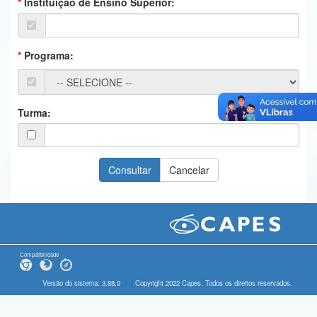
Instituição de Ensino Superior:
Ministério da Ciência, Tecnologia, Inovações e Comunicações
Ministério do Meio Ambiente
Programa:
Ministério do Turismo
Ministério do Desenvolvimento Regional
Turma:
Controladoria-Geral da União
Ministério da Mulher, da Família e dos Direitos Humanos
Secretaria-Geral
Secretaria de Governo
Gabinete de Segurança Institucional
Compatibilidade
Advocacia-Geral da União
Versão do sistema: 3.88.9
Copyright 2022 Capes. Todos os direitos reservados.
Banco Central do Brasil