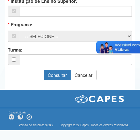
Instituição de Ensino Superior:
Ministério da Ciência, Tecnologia, Inovações e Comunicações
Ministério do Meio Ambiente
Programa:
Ministério do Turismo
Ministério do Desenvolvimento Regional
Turma:
Controladoria-Geral da União
Ministério da Mulher, da Família e dos Direitos Humanos
Secretaria-Geral
Secretaria de Governo
Gabinete de Segurança Institucional
Compatibilidade
Advocacia-Geral da União
Versão do sistema: 3.88.9
Copyright 2022 Capes. Todos os direitos reservados.
Banco Central do Brasil