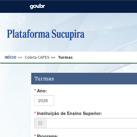
Casa Civil
Ministério da Justiça e
Segurança Pública
Ministério da Agricultura,
Ministério da Educação
Pecuária e Abastecimento
Ministério do Meio Ambiente
Ministério do Turismo
INÍCIO
Coleta CAPES
Turmas
Secretaria de Governo
Gabinete de Segurança
Institucional
Turmas
Ano:
Instituição de Ensino Superior:
Programa: