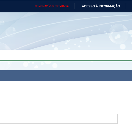
ACESSO À INFORMAÇÃO
CORONAVÍRUS (COVID-19)
Ministério da Defesa
Ministério das Relações
Mini
Exteriores
IR
PARA
O
CONTEÚDO
Ministério da Cidadania
Ministério da Saúde
Mini
Ministério do Desenvolvimento
Controladoria-Geral da União
Minis
Regional
e do
Advocacia-Geral da União
Banco Central do Brasil
Plana