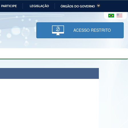
PARTICIPE
LEGISLAÇÃO
ÓRGÃOS DO GOVERNO
stério da Economia
Ministério da Infraestrutura
stério de Minas e Energia
Ministério da Ciência,
Tecnologia, Inovações e
ACESSO RESTRITO
Comunicações
tério da Mulher, da Família
Secretaria-Geral
s Direitos Humanos
lto