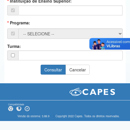
Instituição de Ensino Superior:
Ministério da Ciência, Tecnologia, Inovações e Comunicações
Ministério do Meio Ambiente
Programa:
Ministério do Turismo
Ministério do Desenvolvimento Regional
Turma:
Controladoria-Geral da União
Ministério da Mulher, da Família e dos Direitos Humanos
Secretaria-Geral
Secretaria de Governo
Gabinete de Segurança Institucional
Compatibilidade
Advocacia-Geral da União
Versão do sistema: 3.88.9
Copyright 2022 Capes. Todos os direitos reservados.
Banco Central do Brasil