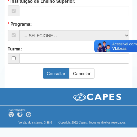
Instituição de Ensino Superior:
Ministério da Ciência, Tecnologia, Inovações e Comunicações
Ministério do Meio Ambiente
Programa:
Ministério do Turismo
Ministério do Desenvolvimento Regional
Turma:
Controladoria-Geral da União
Ministério da Mulher, da Família e dos Direitos Humanos
Secretaria-Geral
Secretaria de Governo
Gabinete de Segurança Institucional
Compatibilidade
Advocacia-Geral da União
Versão do sistema: 3.88.9
Copyright 2022 Capes. Todos os direitos reservados.
Banco Central do Brasil