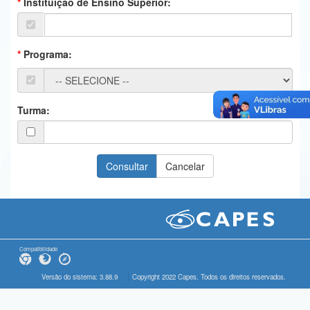
Instituição de Ensino Superior:
Ministério da Ciência, Tecnologia, Inovações e Comunicações
Ministério do Meio Ambiente
Programa:
Ministério do Turismo
Ministério do Desenvolvimento Regional
Turma:
Controladoria-Geral da União
Ministério da Mulher, da Família e dos Direitos Humanos
Secretaria-Geral
Secretaria de Governo
Gabinete de Segurança Institucional
Compatibilidade
Advocacia-Geral da União
Versão do sistema: 3.88.9
Copyright 2022 Capes. Todos os direitos reservados.
Banco Central do Brasil