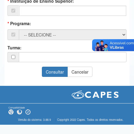
Instituição de Ensino Superior:
Ministério da Ciência, Tecnologia, Inovações e Comunicações
Ministério do Meio Ambiente
Programa:
Ministério do Turismo
Ministério do Desenvolvimento Regional
Turma:
Controladoria-Geral da União
Ministério da Mulher, da Família e dos Direitos Humanos
Secretaria-Geral
Secretaria de Governo
Gabinete de Segurança Institucional
Compatibilidade
Advocacia-Geral da União
Versão do sistema: 3.88.9
Copyright 2022 Capes. Todos os direitos reservados.
Banco Central do Brasil