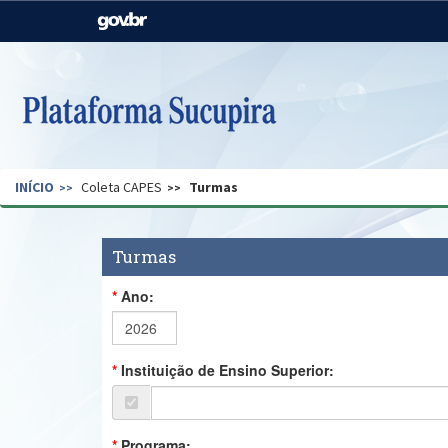
Casa Civil
Ministério da Justiça e
Segurança Pública
Ministério da Agricultura,
Ministério da Educação
Pecuária e Abastecimento
Ministério do Meio Ambiente
Ministério do Turismo
INÍCIO
Coleta CAPES
Turmas
Secretaria de Governo
Gabinete de Segurança
Institucional
Turmas
Ano:
Instituição de Ensino Superior:
Programa: