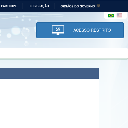
PARTICIPE
LEGISLAÇÃO
ÓRGÃOS DO GOVERNO
stério da Economia
Ministério da Infraestrutura
stério de Minas e Energia
Ministério da Ciência,
Tecnologia, Inovações e
ACESSO RESTRITO
Comunicações
tério da Mulher, da Família
Secretaria-Geral
s Direitos Humanos
lto