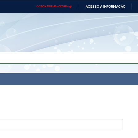
ACESSO À INFORMAÇÃO
CORONAVÍRUS (COVID-19)
Ministério da Defesa
Ministério das Relações
Mini
Exteriores
IR
PARA
O
CONTEÚDO
Ministério da Cidadania
Ministério da Saúde
Mini
Ministério do Desenvolvimento
Controladoria-Geral da União
Minis
Regional
e do
Advocacia-Geral da União
Banco Central do Brasil
Plana