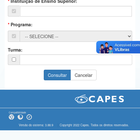
Instituição de Ensino Superior:
Ministério da Ciência, Tecnologia, Inovações e Comunicações
Ministério do Meio Ambiente
Programa:
Ministério do Turismo
Ministério do Desenvolvimento Regional
Turma:
Controladoria-Geral da União
Ministério da Mulher, da Família e dos Direitos Humanos
Secretaria-Geral
Secretaria de Governo
Gabinete de Segurança Institucional
Compatibilidade
Advocacia-Geral da União
Versão do sistema: 3.88.9
Copyright 2022 Capes. Todos os direitos reservados.
Banco Central do Brasil