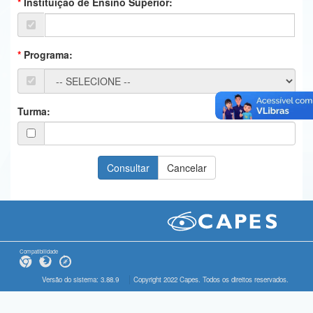
Instituição de Ensino Superior:
Ministério da Ciência, Tecnologia, Inovações e Comunicações
Ministério do Meio Ambiente
Programa:
Ministério do Turismo
Ministério do Desenvolvimento Regional
Turma:
Controladoria-Geral da União
Ministério da Mulher, da Família e dos Direitos Humanos
Secretaria-Geral
Secretaria de Governo
Gabinete de Segurança Institucional
Compatibilidade
Advocacia-Geral da União
Versão do sistema: 3.88.9
Copyright 2022 Capes. Todos os direitos reservados.
Banco Central do Brasil