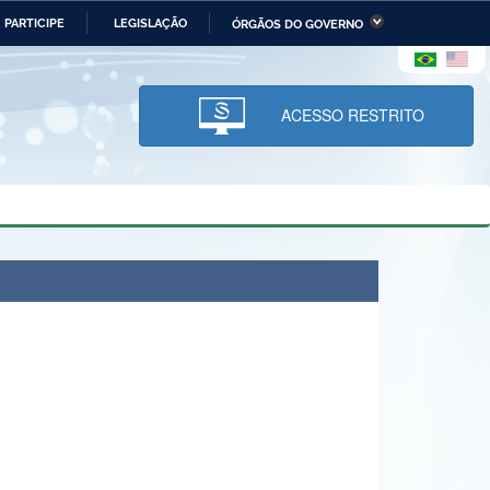
PARTICIPE
LEGISLAÇÃO
ÓRGÃOS DO GOVERNO
stério da Economia
Ministério da Infraestrutura
stério de Minas e Energia
Ministério da Ciência,
Tecnologia, Inovações e
ACESSO RESTRITO
Comunicações
tério da Mulher, da Família
Secretaria-Geral
s Direitos Humanos
lto