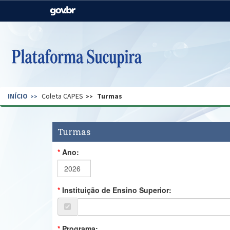
Casa Civil
Ministério da Justiça e
Segurança Pública
Ministério da Agricultura,
Ministério da Educação
Pecuária e Abastecimento
Ministério do Meio Ambiente
Ministério do Turismo
INÍCIO
Coleta CAPES
Turmas
Secretaria de Governo
Gabinete de Segurança
Institucional
Turmas
Ano:
Instituição de Ensino Superior:
Programa: