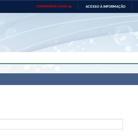
ACESSO À INFORMAÇÃO
CORONAVÍRUS (COVID-19)
Ministério da Defesa
Ministério das Relações
Mini
Exteriores
IR
PARA
O
CONTEÚDO
Ministério da Cidadania
Ministério da Saúde
Mini
Ministério do Desenvolvimento
Controladoria-Geral da União
Minis
Regional
e do
Advocacia-Geral da União
Banco Central do Brasil
Plana