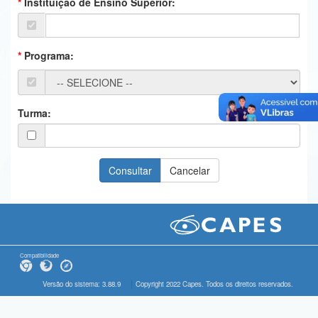
Instituição de Ensino Superior:
Ministério da Ciência, Tecnologia, Inovações e Comunicações
Ministério do Meio Ambiente
Programa:
Ministério do Turismo
Ministério do Desenvolvimento Regional
Turma:
Controladoria-Geral da União
Ministério da Mulher, da Família e dos Direitos Humanos
Secretaria-Geral
Secretaria de Governo
Gabinete de Segurança Institucional
Compatibilidade
Advocacia-Geral da União
Versão do sistema: 3.88.9
Copyright 2022 Capes. Todos os direitos reservados.
Banco Central do Brasil