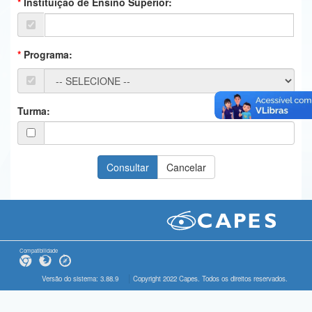
Instituição de Ensino Superior:
Ministério da Ciência, Tecnologia, Inovações e Comunicações
Ministério do Meio Ambiente
Programa:
Ministério do Turismo
Ministério do Desenvolvimento Regional
Turma:
Controladoria-Geral da União
Ministério da Mulher, da Família e dos Direitos Humanos
Secretaria-Geral
Secretaria de Governo
Gabinete de Segurança Institucional
Compatibilidade
Advocacia-Geral da União
Versão do sistema: 3.88.9
Copyright 2022 Capes. Todos os direitos reservados.
Banco Central do Brasil