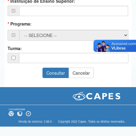
Instituição de Ensino Superior:
Ministério da Ciência, Tecnologia, Inovações e Comunicações
Ministério do Meio Ambiente
Programa:
Ministério do Turismo
Ministério do Desenvolvimento Regional
Turma:
Controladoria-Geral da União
Ministério da Mulher, da Família e dos Direitos Humanos
Secretaria-Geral
Secretaria de Governo
Gabinete de Segurança Institucional
Compatibilidade
Advocacia-Geral da União
Versão do sistema: 3.88.9
Copyright 2022 Capes. Todos os direitos reservados.
Banco Central do Brasil